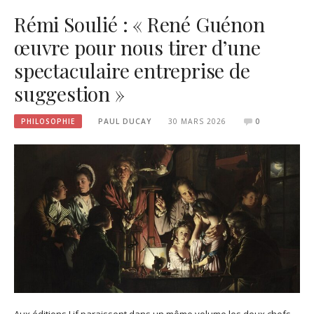
Rémi Soulié : « René Guénon
œuvre pour nous tirer d’une
spectaculaire entreprise de
suggestion »
PHILOSOPHIE
PAUL DUCAY
30 MARS 2026
0
Aux éditions Lif paraissent dans un même volume les deux chefs