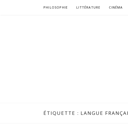
Aller
PHILOSOPHIE
LITTÉRATURE
CINÉMA
au
contenu
ÉTIQUETTE :
LANGUE FRANÇA