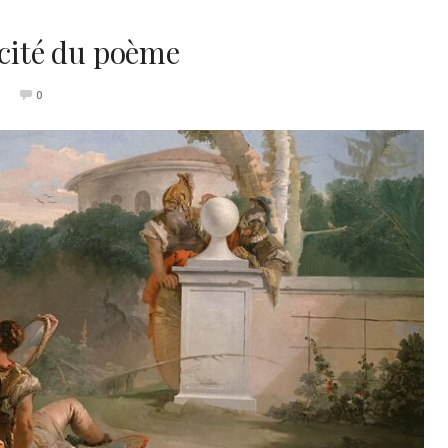
ocité du poème
0