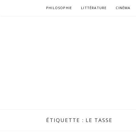
Aller
PHILOSOPHIE
LITTÉRATURE
CINÉMA
au
contenu
ÉTIQUETTE :
LE TASSE