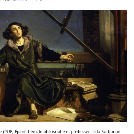
 (PUF, Épiméthée), le philosophe et professeur à la Sorbonne