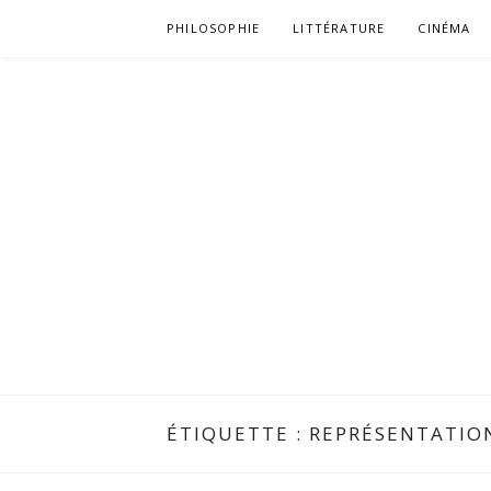
Aller
PHILOSOPHIE
LITTÉRATURE
CINÉMA
au
contenu
ÉTIQUETTE :
REPRÉSENTATIO