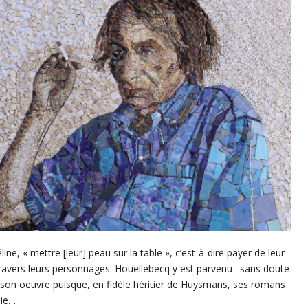
ne, « mettre [leur] peau sur la table », c’est-à-dire payer de leur
travers leurs personnages. Houellebecq y est parvenu : sans doute
e son oeuvre puisque, en fidèle héritier de Huysmans, ses romans
hie…