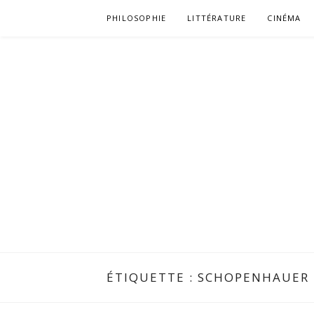
Aller
PHILOSOPHIE
LITTÉRATURE
CINÉMA
au
contenu
ÉTIQUETTE :
SCHOPENHAUER