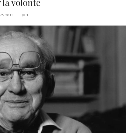
 la volonté
RS 2013
1