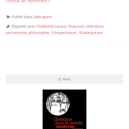
constat de l’éphémère »
Publié dans
Littérature
Étiqueté avec
Challemel-Lacour
,
featured
,
Littérature
,
pessimisme
,
philosophie
,
Schopenhauer
,
Shakespeare
LE MAG