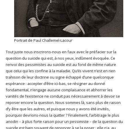
Portrait de Paul Challemel-Lacour
Tout juste nous inscrirons-nous en faux avec le préfacier sur la
question du suicide qui est, à nos yeux, indûment évoquée. Ce
renvoi des pessimistes au suicide est au fond de même nature
que celui qui les confine à la maladie. Qu’ils vivent n’est en rien
trahison de leur doctrine ou signe échappé d’une quelconque
espérance : accepter d’être ici-bas, se résigner au donné
fondamental, n’engage aucune complaisance et abhorrer les
vanités de l’existence ne conduit pas nécessairement à devoir se
reposer encore la question. Nous sommes là, sans plus de raison
d’y être que les autres, et puisque nous y avons été invités,
pourquoi devrions-nous la quitter ? Finalement, l’arbitrage le plus
anodin – à plus forte raison pour un pessimiste – de la question du
suicide est bien souvent de renoncer à se la poser : elle n’a, au