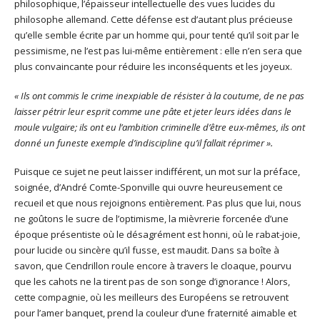
philosophique, l’épaisseur intellectuelle des vues lucides du
philosophe allemand. Cette défense est d’autant plus précieuse
qu’elle semble écrite par un homme qui, pour tenté qu’il soit par le
pessimisme, ne l’est pas lui-même entièrement : elle n’en sera que
plus convaincante pour réduire les inconséquents et les joyeux.
« Ils ont commis le crime inexpiable de résister à la coutume, de ne pas
laisser pétrir leur esprit comme une pâte et jeter leurs idées dans le
moule vulgaire; ils ont eu l’ambition criminelle d’être eux-mêmes, ils ont
donné un funeste exemple d’indiscipline qu’il fallait réprimer ».
Puisque ce sujet ne peut laisser indifférent, un mot sur la préface,
soignée, d’André Comte-Sponville qui ouvre heureusement ce
recueil et que nous rejoignons entièrement. Pas plus que lui, nous
ne goûtons le sucre de l’optimisme, la mièvrerie forcenée d’une
époque présentiste où le désagrément est honni, où le rabat-joie,
pour lucide ou sincère qu’il fusse, est maudit. Dans sa boîte à
savon, que Cendrillon roule encore à travers le cloaque, pourvu
que les cahots ne la tirent pas de son songe d’ignorance ! Alors,
cette compagnie, où les meilleurs des Européens se retrouvent
pour l’amer banquet, prend la couleur d’une fraternité aimable et