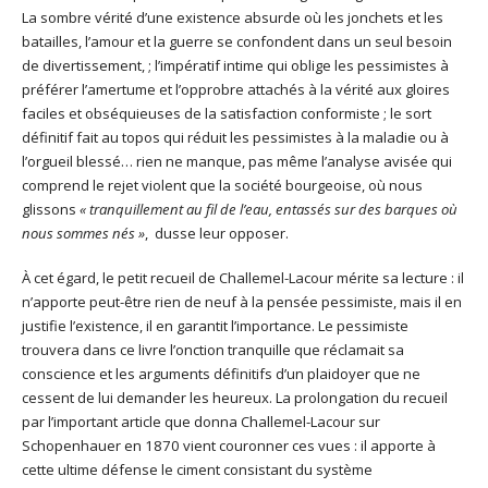
La sombre vérité d’une existence absurde où les jonchets et les
batailles, l’amour et la guerre se confondent dans un seul besoin
de divertissement, ; l’impératif intime qui oblige les pessimistes à
préférer l’amertume et l’opprobre attachés à la vérité aux gloires
faciles et obséquieuses de la satisfaction conformiste ; le sort
définitif fait au topos qui réduit les pessimistes à la maladie ou à
l’orgueil blessé… rien ne manque, pas même l’analyse avisée qui
comprend le rejet violent que la société bourgeoise, où nous
glissons
« tranquillement au fil de l’eau, entassés sur des barques où
nous sommes nés »
, dusse leur opposer.
À cet égard, le petit recueil de Challemel-Lacour mérite sa lecture : il
n’apporte peut-être rien de neuf à la pensée pessimiste, mais il en
justifie l’existence, il en garantit l’importance. Le pessimiste
trouvera dans ce livre l’onction tranquille que réclamait sa
conscience et les arguments définitifs d’un plaidoyer que ne
cessent de lui demander les heureux. La prolongation du recueil
par l’important article que donna Challemel-Lacour sur
Schopenhauer en 1870 vient couronner ces vues : il apporte à
cette ultime défense le ciment consistant du système