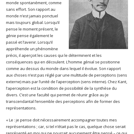
monde spontanément, comme
sans effort. Son rapport au
monde n’est jamais ponctuel
mais toujours global. Lorsqu’il
pense le moment présent, le
génie pense également le
passé et l’avenir. Lorsqu’il
appréhende un phénomène
précis, il aperçoit les causes qui le déterminent et les
conséquences qui en découlent. L’homme génial se positionne
comme au dessus du monde dans lequel il évolue. Son rapport
aux choses n’est pas réglé par une multitude de perceptions (sens
externe) mais par l’unité de l’aperception (sens interne). Chez Kant,
l’aperception est la condition de possibilité de la synthèse du
divers. C’est une faculté qui permet de réunir grâce au Je
transcendantal l’ensemble des perceptions afin de former des
représentations.
« Le : je pense doit nécessairement accompagner toutes mes
représentations ; car, si tel n’était pas le cas, quelque chose serait
représenté en moi qui ne pourrait aucunement être pensé – ce qui