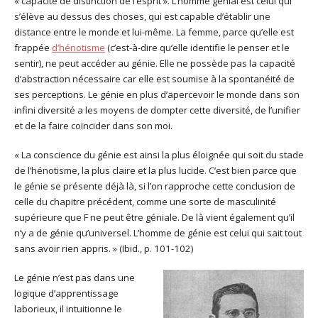
« capacité de distinction de l’esprit ». L’homme génial est celui qui
s’élève au dessus des choses, qui est capable d’établir une
distance entre le monde et lui-même. La femme, parce qu’elle est
frappée
d’hénotisme
(c’est-à-dire qu’elle identifie le penser et le
sentir), ne peut accéder au génie. Elle ne possède pas la capacité
d’abstraction nécessaire car elle est soumise à la spontanéité de
ses perceptions. Le génie en plus d’apercevoir le monde dans son
infini diversité a les moyens de dompter cette diversité, de l’unifier
et de la faire coïncider dans son moi.
« La conscience du génie est ainsi la plus éloignée qui soit du stade
de l’hénotisme, la plus claire et la plus lucide. C’est bien parce que
le génie se présente déjà là, si l’on rapproche cette conclusion de
celle du chapitre précédent, comme une sorte de masculinité
supérieure que F ne peut être géniale. De là vient également qu’il
n’y a de génie qu’universel. L’homme de génie est celui qui sait tout
sans avoir rien appris. » (Ibid., p. 101-102)
Le génie n’est pas dans une
logique d’apprentissage
laborieux, il intuitionne le