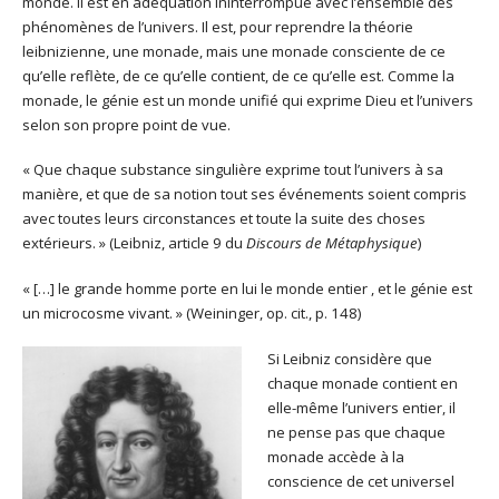
monde. Il est en adéquation ininterrompue avec l’ensemble des
phénomènes de l’univers. Il est, pour reprendre la théorie
leibnizienne, une monade, mais une monade consciente de ce
qu’elle reflète, de ce qu’elle contient, de ce qu’elle est. Comme la
monade, le génie est un monde unifié qui exprime Dieu et l’univers
selon son propre point de vue.
« Que chaque substance singulière exprime tout l’univers à sa
manière, et que de sa notion tout ses événements soient compris
avec toutes leurs circonstances et toute la suite des choses
extérieurs. » (Leibniz, article 9 du
Discours de Métaphysique
)
« […] le grande homme porte en lui le monde entier , et le génie est
un microcosme vivant. » (Weininger, op. cit., p. 148)
Si Leibniz considère que
chaque monade contient en
elle-même l’univers entier, il
ne pense pas que chaque
monade accède à la
conscience de cet universel