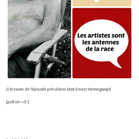
[L’écrivain de l’épisode précédent était Ernest Hemingway!]
[poll id= »5″]