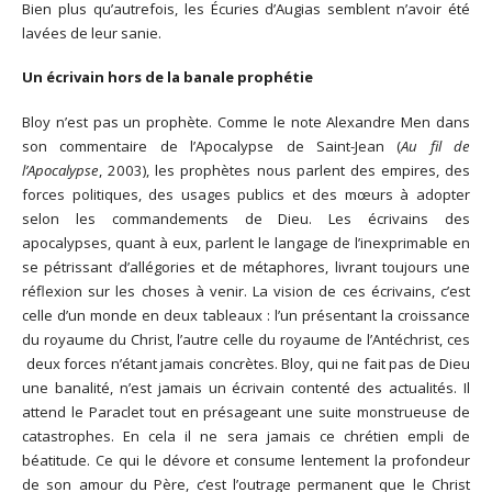
Bien plus qu’autrefois, les Écuries d’Augias semblent n’avoir été
lavées de leur sanie.
Un écrivain hors de la banale prophétie
Bloy n’est pas un prophète. Comme le note Alexandre Men dans
son commentaire de l’Apocalypse de Saint-Jean (
Au fil de
l’Apocalypse
, 2003), les prophètes nous parlent des empires, des
forces politiques, des usages publics et des mœurs à adopter
selon les commandements de Dieu. Les écrivains des
apocalypses, quant à eux, parlent le langage de l’inexprimable en
se pétrissant d’allégories et de métaphores, livrant toujours une
réflexion sur les choses à venir. La vision de ces écrivains, c’est
celle d’un monde en deux tableaux : l’un présentant la croissance
du royaume du Christ, l’autre celle du royaume de l’Antéchrist, ces
deux forces n’étant jamais concrètes. Bloy, qui ne fait pas de Dieu
une banalité, n’est jamais un écrivain contenté des actualités. Il
attend le Paraclet tout en présageant une suite monstrueuse de
catastrophes. En cela il ne sera jamais ce chrétien empli de
béatitude. Ce qui le dévore et consume lentement la profondeur
de son amour du Père, c’est l’outrage permanent que le Christ