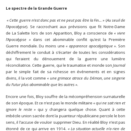
Le spectre de la Grande Guerre
« Cette guerre n’est donc pas et ne peut pas être la Fin… »
(
Au seuil de
l’Apocalypse
). Se raccrochant aux prévisions que fit Notre-Dame
de La Salette lors de son Apparition, Bloy a conscience de
« vivre
l’Apocalypse »
dans cet abominable conflit qu’est la Première
Guerre mondiale. Du moins une
« apparence apocalyptique »
. Son
déchiffrement le conduit à s’écarter de toutes les considérations
qui feraient du dénouement de la guerre une lumière
réconciliatrice. Cette guerre, qui le traumatise et inonde son
Journal
par le simple fait de sa richesse en événements et en signes
divins, il la voit comme
« une grimace atroce du Démon, une singerie
du Futur plus abominable que les autres »
.
Encore une fois, Bloy souffre de la mécompréhension surnaturelle
de son époque. Et ce n’est pas le monde militaire
« qui ne sait rien et
ignore le reste »
qui y changera quelque chose. Quant à cette
imbécile union sacrée dont la puanteur républicaine percole le bon
sens, il l’accuse de vouloir supprimer Dieu. En réalité Bloy n’est pas
étonné de ce qui arrive en 1914.
« La situation actuelle n’a rien de