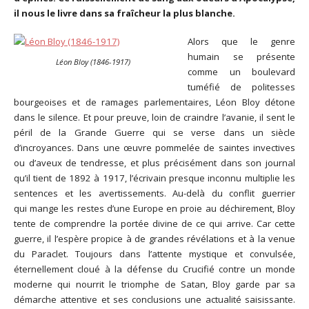
il nous le livre dans sa fraîcheur la plus blanche.
Alors que le genre
humain se présente
Léon Bloy (1846-1917)
comme un boulevard
tuméfié de politesses
bourgeoises et de ramages parlementaires, Léon Bloy détone
dans le silence. Et pour preuve, loin de craindre l’avanie, il sent le
péril de la Grande Guerre qui se verse dans un siècle
d’incroyances. Dans une œuvre pommelée de saintes invectives
ou d’aveux de tendresse, et plus précisément dans son journal
qu’il tient de 1892 à 1917, l’écrivain presque inconnu multiplie les
sentences et les avertissements. Au-delà du conflit guerrier
qui mange les restes d’une Europe en proie au déchirement, Bloy
tente de comprendre la portée divine de ce qui arrive. Car cette
guerre, il l’espère propice à de grandes révélations et à la venue
du Paraclet. Toujours dans l’attente mystique et convulsée,
éternellement cloué à la défense du Crucifié contre un monde
moderne qui nourrit le triomphe de Satan, Bloy garde par sa
démarche attentive et ses conclusions une actualité saisissante.