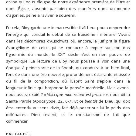
divine qui nous éloigne de notre expérience première de l’Être et
dont l’Église, absente par bien des manières dans un monde
d’agonies, peine à raviver le souvenir.
En cela, Bloy garde une immarcescible fraîcheur pour comprendre
l’énergie qui conduit le début de ce troisième millénaire. Vivant
dans les décombres d’Auschwitz où, encore, le Juif prit la figure
évangélique de celui qui se consacre à expier sur son dos
e
l’ignominie du monde, le XXI
siècle n’est en rien pauvre de
symbolique. La lecture de Bloy nous pousse à voir dans une
époque à peine sortie de la Shoah, qui conduira à un bien final,
l’entrée dans une ère nouvelle, profondément éclairante et tissée
du fil de la componction, où l’Esprit Saint s’éploie dans la
langueur infinie qui harponne la pensée matérielle. Mais avons-
nous assez expié ?
« Voici que mon retour est proche »
, nous dit la
Sainte Parole (Apocalypse, 22, 6-7). Et ce
bientôt
de Dieu, qui doit
être entendu au sens divin, fait déjà peser sur lui le poids des
millénaires. Dieu revient, et le christianisme ne fait que
commencer.
PARTAGER :