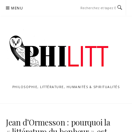
Aller
MENU
au
contenu
PHILOSOPHIE, LITTÉRATURE, HUMANITÉS & SPIRITUALITÉS
Jean d’Ormesson : pourquoi la
« littérature du bonheur » est