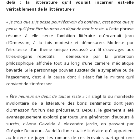
delà : la littérature qu’il voulait incarner est-elle
véritablement de la littérature ?
« Je crois que si je passe pour l’écrivain du bonheur, c’est parce que je
pense qu’il faut être heureux en dépit de tout le reste. »
Cette phrase
résume à elle seule l’ambition littéraire qu’incarnait Jean
d’Ormesson, à la fois modeste et démesurée. Modeste par
l’étroitesse d’un thème unique ressassé au fil d’ouvrages aux
titres-slogans répétitifs ; démesurée par la prétention
philosophique affichée tout au long d’une carrière médiatique
bavarde. Si le personnage pouvait susciter de la sympathie ou de
l’agacement, c’est à la cause dont il s’était fait le militant qu’il
convient de s’intéresser.
« Être heureux en dépit de tout le reste »
: il s’agit là du manifeste
involontaire de la littérature des bons sentiments dont Jean
d’Ormesson fut l’un des précurseurs. Depuis, le gisement a été
avantageusement exploité par toute une génération d’auteurs à
succès, d’Anna Gavalda à Alexandre Jardin, en passant par
Grégoire Delacourt. Au-delà d’une qualité littéraire qu’il appartient
au lecteur de juger, les romans de ces écrivains partagent une