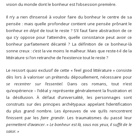
vision du monde dont le bonheur est l’obsession première.
Il n’y a rien d’insensé à vouloir faire du bonheur le centre de sa
pensée : mais quelle profondeur contient une pensée prônant le
bonheur
en dépit
de tout le reste ? S’il faut faire abstraction de ce
qui s’y oppose pour l’atteindre, quelle consistance peut avoir ce
bonheur parfaitement décanté ? La définition de ce bonheur-là
sonne creux : c’est la vie moins le malheur. Mais que reste-t-il de la
littérature si l’on retranche de l’existence tout le reste ?
Le ressort quasi exclusif de cette « feel good littérature » consiste
dès lors à valoriser un prétendu dépouillement, nécessaire pour
se recentrer sur l’essentiel
. Dans ces romans, tout n’est
qu’expérience – l’idéal y représente généralement la frustration et
la désillusion. À défaut d’universalité, les personnages sont
construits sur des principes archétypaux appelant l’identification
du plus grand nombre. Les épreuves de vie qu’ils rencontrent
finissent par les
faire grandir
. Les traumatismes du passé leur
permettent d’avancer
.
« Le bonheur est là, sous nos yeux, il suffit de le
saisir. »