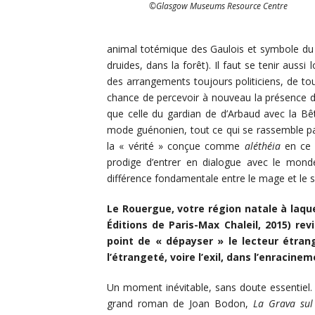
©Glasgow Museums Resource Centre
animal totémique des Gaulois et symbole du po
druides, dans la forêt). Il faut se tenir aus
des arrangements toujours politiciens, de to
chance de percevoir à nouveau la présence d
que celle du gardian de d’Arbaud avec la Bê
mode guénonien, tout ce qui se rassemble pa
la « vérité » conçue comme
aléthéia
en ce q
prodige d’entrer en dialogue avec le mo
différence fondamentale entre le mage et le 
Le Rouergue, votre région natale à laqu
Éditions de Paris-Max Chaleil, 2015) r
point de « dépayser » le lecteur étran
l’étrangeté, voire l’exil, dans l’enracin
Un moment inévitable, sans doute essentiel. «
grand roman de Joan Bodon,
La Grava sul