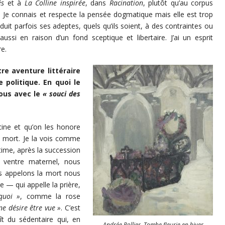
és
et à
La Colline inspirée
, dans
Racination
, plutôt qu’au corpus
s. Je connais et respecte la pensée dogmatique mais elle est trop
nduit parfois ses adeptes, quels qu’ils soient, à des contraintes ou
ussi en raison d’un fond sceptique et libertaire. J’ai un esprit
e.
re aventure littéraire
politique. En quoi le
vous avec le
« souci des
acine et qu’on les honore
la mort. Je la vois comme
time, après la succession
u ventre maternel, nous
 appelons la mort nous
re — qui appelle la prière,
quoi »
, comme la rose
ne désire être vue »
. C’est
gît du sédentaire qui, en
Andrée Pollier,
Tombe fleurie en hiver