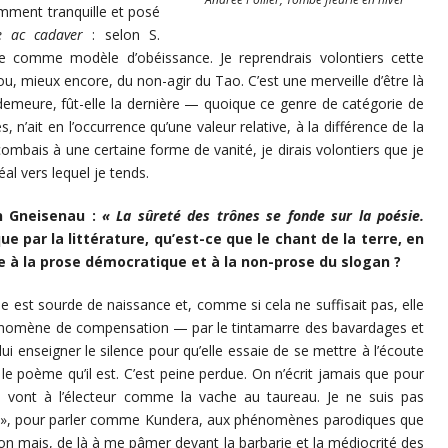
mment tranquille et posé
e ac cadaver
: selon S.
re comme modèle d’obéissance. Je reprendrais volontiers cette
 ou, mieux encore, du non-agir du Tao. C’est une merveille d’être là
 la demeure, fût-elle la dernière — quoique ce genre de catégorie de
n’ait en l’occurrence qu’une valeur relative, à la différence de la
ccombais à une certaine forme de vanité, je dirais volontiers que je
al vers lequel je tends.
n Gneisenau :
« La sûreté des trônes se fonde sur la poésie.
ue par la littérature, qu’est-ce que le chant de la terre, en
re à la prose démocratique et à la non-prose du slogan ?
se est sourde de naissance et, comme si cela ne suffisait pas, elle
énomène de compensation — par le tintamarre des bavardages et
lui enseigner le silence pour qu’elle essaie de se mettre à l’écoute
 poème qu’il est. C’est peine perdue. On n’écrit jamais que pour
, vont à l’électeur comme la vache au taureau. Je ne suis pas
ique », pour parler comme Kundera, aux phénomènes parodiques que
on mais, de là à me pâmer devant la barbarie et la médiocrité des