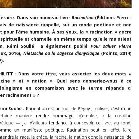
ttéraire. Dans son nouveau livre
Racination
(Éditions Pierre-
nais de naissance rappelle, sur un mode poétique et non
nt pour l’âme humaine. À ses yeux, la « racination » ancre
pirituelle et charnelle en même temps qu’elle maintient
tion. Rémi Soulié a également publié
Pour saluer Pierre
ux, 2016),
Nietzsche ou la sagesse dionysiaque
(Points, 2014)
).
HILITT : Dans votre titre, vous associez les deux mots «
acine » et « nation ». Quel sens donneriez-vous à ce
éologisme en comparaison avec le terme répandu d’
 enracinement » ?
émi Soulié :
Racination est un mot de Péguy ; l’utiliser, c’est d’une
ertaine manière rendre hommage, d’emblée, à la création
oétique — j’ai d’ailleurs tendance à concevoir ce livre, au fond,
omme un manifeste poétique. Racination peut en effet faire
tendre la race, la grâce, la racine, la nation donc la naissance (de