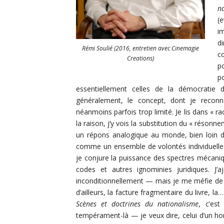
n
(
i
di
Rémi Soulié (2016, entretien avec Cinemagie
co
Creations)
p
p
essentiellement celles de la démocratie
généralement, le concept, dont je reconn
néanmoins parfois trop limité. Je lis dans « ra
la raison, j’y vois la substitution du « résonn
un répons analogique au monde, bien loin 
comme un ensemble de volontés individuelles c
je conjure la puissance des spectres mécaniq
codes et autres ignominies juridiques. J’
inconditionnellement — mais je me méfie de t
d’ailleurs, la facture fragmentaire du livre, l
Scènes et doctrines du nationalisme
, c’est
tempérament-là — je veux dire, celui d’un homme