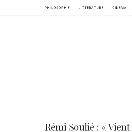
Aller
PHILOSOPHIE
LITTÉRATURE
CINÉMA
au
contenu
Rémi Soulié : « Vien