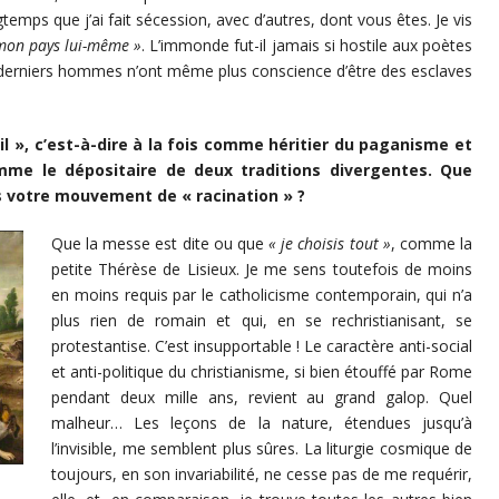
temps que j’ai fait sécession, avec d’autres, dont vous êtes. Je vis
mon pays lui-même »
. L’immonde fut-il jamais si hostile aux poètes
es derniers hommes n’ont même plus conscience d’être des esclaves
l », c’est-à-dire à la fois comme héritier du paganisme et
mme le dépositaire de deux traditions divergentes. Que
s votre mouvement de « racination » ?
Que la messe est dite ou que
« je choisis tout »
, comme la
petite Thérèse de Lisieux. Je me sens toutefois de moins
en moins requis par le catholicisme contemporain, qui n’a
plus rien de romain et qui, en se rechristianisant, se
protestantise. C’est insupportable ! Le caractère anti-social
et anti-politique du christianisme, si bien étouffé par Rome
pendant deux mille ans, revient au grand galop. Quel
malheur… Les leçons de la nature, étendues jusqu’à
l’invisible, me semblent plus sûres. La liturgie cosmique de
toujours, en son invariabilité, ne cesse pas de me requérir,