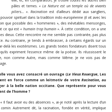
elle, et, en comparaison, je trouve toutes les autres bien
pâles et ternes.
« La Nature est un temple où de vivants
piliers… »
.
Racination
est d’ailleurs dédié aux sangliers,
uvoir spirituel dans la tradition indo-européenne (il vit avec les
si loin que possible des « hommeries », des inévitables mensonges,
ut ce qui est
« humain trop humain »
. À cette condition, on a une
es dieux. Cette rencontre ne me semble pas contrariée, pas plus
te. Au contraire, je tends à embrasser, à certains égards sur un
r-delà les exotérismes. Les grands textes fondateurs disent tous
u’ils expriment l’essence même de la poésie. Ils réussissent le
nde, non comme Autre, mais comme Même. Je ne vois pas de
sage.
elle vous avez consacré un ouvrage (
Le Vieux Rouergue
, Les
evient en force comme un leitmotiv de votre
Racination
, au
ger à la belle nation occitane. Que représente pour vous
ement de l’homme ?
 Il faut avoir eu des absences », ai-je noté après la lecture d’un
 camin
. Autrement dit, la racination, fondée en vérité, implique