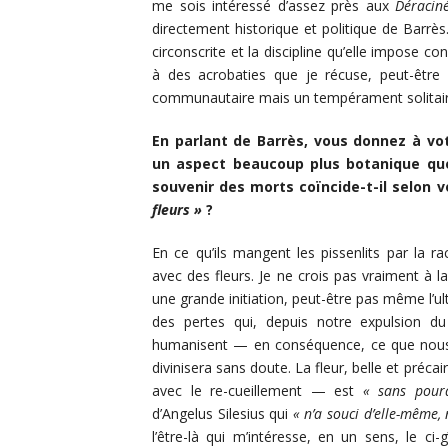
me sois intéressé d’assez près aux
Déracin
directement historique et politique de Barrè
circonscrite et la discipline qu’elle impose co
à des acrobaties que je récuse, peut-être a
communautaire mais un tempérament solitair
En parlant de Barrès, vous donnez à vot
un aspect beaucoup plus botanique que 
souvenir des morts coïncide-t-il selon 
fleurs »
?
En ce qu’ils mangent les pissenlits par la r
avec des fleurs. Je ne crois pas vraiment à 
une grande initiation, peut-être pas même l’ul
des pertes qui, depuis notre expulsion d
humanisent — en conséquence, ce que nous
divinisera sans doute. La fleur, belle et précai
avec le re-cueillement — est
« sans pour
d’Angelus Silesius qui
« n’a souci d’elle-même, 
l’être-là qui m’intéresse, en un sens, le ci-