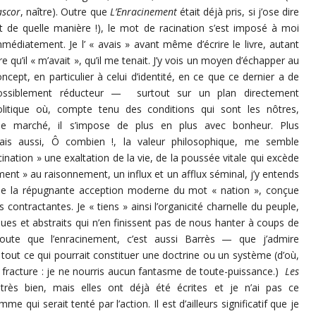
ascor
, naître). Outre que
L’Enracinement
était déjà pris, si j’ose dire
et de quelle manière !), le mot de racination s’est imposé à moi
mmédiatement. Je l’ « avais » avant même d’écrire le livre, autant
re qu’il « m’avait », qu’il me tenait. J’y vois un moyen d’échapper au
ncept, en particulier à celui d’identité, en ce que ce dernier a de
ossiblement réducteur —
surtout sur un plan directement
olitique où, compte tenu des conditions qui sont les nôtres,
 de marché, il s’impose de plus en plus avec bonheur. Plus
ais aussi, Ô combien !, la valeur philosophique, me semble
cination » une exaltation de la vie, de la poussée vitale qui excède
ement » au raisonnement, un influx et un afflux séminal, j’y entends
de la répugnante acception moderne du mot « nation », conçue
ontractantes. Je « tiens » ainsi l’organicité charnelle du peuple,
ues et abstraits qui n’en finissent pas de nous hanter à coups de
ajoute que l’enracinement, c’est aussi Barrès — que j’admire
out ce qui pourrait constituer une doctrine ou un système (d’où,
a… fracture : je ne nourris aucun fantasme de toute-puissance.)
Les
 très bien, mais elles ont déjà été écrites et je n’ai pas ce
 qui serait tenté par l’action. Il est d’ailleurs significatif que je