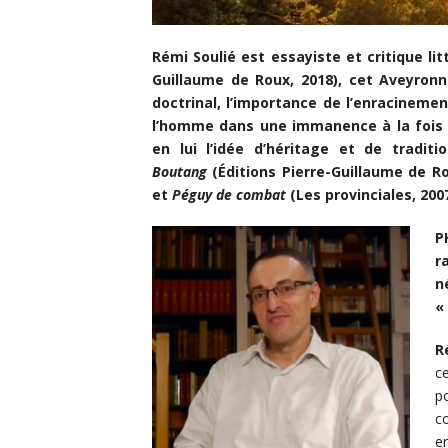
Rémi Soulié est essayiste et critique li
Guillaume de Roux, 2018), cet Aveyron
doctrinal, l’importance de l’enracineme
l’homme dans une immanence à la fois s
en lui l’idée d’héritage et de tradi
Boutang
(Éditions Pierre-Guillaume de Ro
et
Péguy de combat
(Les provinciales, 2007
P
r
n
«
R
c
p
c
en