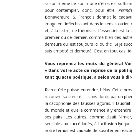
raison même de son mode d’être, est suffisa
pour contempler, donc, pour être.
Perind
Bonaventure, S. François donnait le cadav
image en l’infléchissant dans le sens stoïcien
et, à la lettre, de théoriser. L’essentiel est
premier ou de dernier, comme bien des autres, 
demeure qui est toujours ici ou d’ici. Si je su
suis empoté et demeuré. C’est en tout cas l’idé
Vous reprenez les mots du général Vo
»
Dans votre acte de reprise de la politiq
tant qu’acte poétique, a selon vous à di
Rien qu’elle puisse entendre, hélas. Cette pro
recouvre sa surdité — sans doute par un ph
la cacophonie des fausses agoras. Il faudrait 
du monde et qu’elle commence à y entendre le
ses pairs. Les autres, comme disait Nimier
sensible aux succédanés, à l’ « illusion lyr
notre temps est capable de susciter en réacti