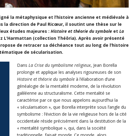
eigné la métaphysique et l’histoire ancienne et médiévale à
us la direction de Paul Ricœur, il soutint une thèse sur le
 deux études majeures :
Histoire et théorie du symbole
et
La
ez L’Harmattan (collection Théôria). Après avoir présenté
propose de retracer sa déchéance tout au long de l’histoire
ématique de sécularisation.
Dans
La Crise du symbolisme religieux
, Jean Borella
prolonge et applique les analyses rigoureuses de son
Histoire et théorie du symbole
à l’élaboration d’une
généalogie de la mentalité moderne, de la révolution
galiléenne au structuralisme. Cette mentalité se
caractérise par ce que nous appelons aujourd’hui la
« sécularisation », que Borella interprète sous l’angle du
symbolisme : l’éviction de la vie religieuse hors de la cité
occidentale réside précisément dans la destitution de la
« mentalité symbolique », qui, dans la société
traditionnelle, faisait monde. Ce monde, alors,