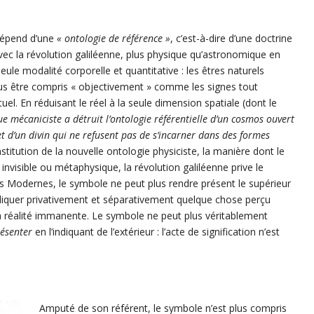
 dépend d’une
« ontologie de référence »
, c’est-à-dire d’une doctrine
vec la révolution galiléenne, plus physique qu’astronomique en
eule modalité corporelle et quantitative : les êtres naturels
lus être compris « objectivement » comme les signes tout
ituel. En réduisant le réel à la seule dimension spatiale (dont le
ue mécaniciste
a détruit l’ontologie référentielle d’un cosmos ouvert
 et d’un divin qui ne refusent pas de s’incarner dans des formes
stitution de la nouvelle ontologie physiciste, la manière dont le
invisible ou métaphysique, la révolution galiléenne prive le
es Modernes, le symbole ne peut plus rendre présent le supérieur
ndiquer privativement et séparativement quelque chose perçu
 réalité immanente. Le symbole ne peut plus véritablement
ésenter
en l’indiquant de l’extérieur : l’acte de signification n’est
Amputé de son référent, le symbole n’est plus compris