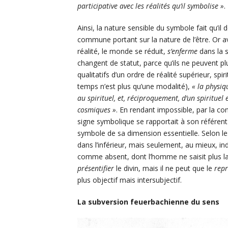
participative avec les réalités qu’il symbolise »
.
Ainsi, la nature sensible du symbole fait qu’il
commune portant sur la nature de l’être. Or a
réalité, le monde se réduit,
s’enferme
dans la s
changent de statut, parce qu’ils ne peuvent p
qualitatifs d’un ordre de réalité supérieur, spir
temps n’est plus qu’une modalité),
« la physiq
au spirituel, et, réciproquement, d’un spirituel
cosmiques »
. En rendant impossible, par la con
signe symbolique se rapportait à son référent 
symbole de sa dimension essentielle. Selon l
dans l’inférieur, mais seulement, au mieux, i
comme absent, dont l’homme ne saisit plus la
présentifier
le divin, mais il ne peut que le
repr
plus objectif mais intersubjectif.
La subversion feuerbachienne du sens