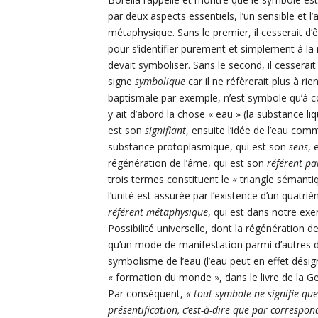
par deux aspects essentiels, l’un sensible et l’
métaphysique. Sans le premier, il cesserait d’
pour s’identifier purement et simplement à la ré
devait symboliser. Sans le second, il cesserait
signe
symbolique
car il ne réfèrerait plus à rie
baptismale par exemple, n’est symbole qu’à co
y ait d’abord la chose
« eau » (la substance liq
est son
signifiant
, ensuite l’idée de l’eau com
substance protoplasmique, qui est son
sens
, 
régénération de l’âme, qui est son
référent par
trois termes constituent le « triangle sémanti
l’unité est assurée par l’existence d’un quatri
référent métaphysique
, qui est dans notre exe
Possibilité universelle, dont la régénération de
qu’un mode de manifestation parmi d’autres d
symbolisme de l’eau (l’eau peut en effet désign
« formation du monde », dans le livre de la Gen
Par conséquent,
« tout symbole ne signifie qu
présentification, c’est-à-dire que par correspo