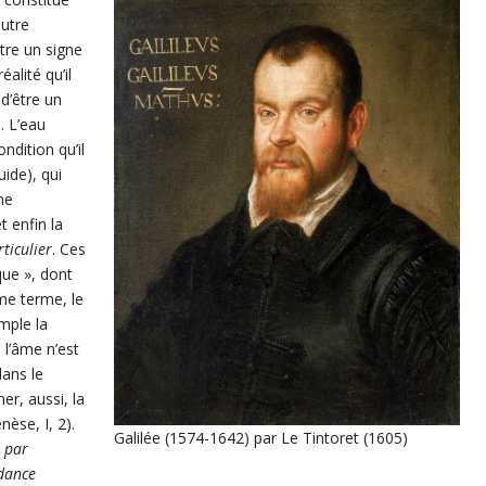
autre
être un signe
alité qu’il
 d’être un
n. L’eau
ndition qu’il
uide), qui
me
et enfin la
ticulier
. Ces
que », dont
ème terme, le
mple la
 l’âme n’est
ans le
er, aussi, la
èse, I, 2).
Galilée (1574-1642) par Le Tintoret (1605)
e par
ndance