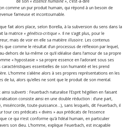
de son
« essence humaine »
, c’est-à-dire
ligion comme un pur produit humain, qui répond à un besoin de
evenue fameuse et incontournable.
ue fait alors place, selon Borella, à la subversion du sens dans la
it la matrice
« génético-critique »
. Il ne s’agit plus, pour le
rreur, mais de voir en elle sa matière
illusoire
. Les contenus
s que comme le résultat d’un processus de réflexion par lequel,
au-dehors de lui-même ce qu’il idéalise dans l’amour de sa propre
homme « hypostasie » sa propre essence en l’adorant sous ses
es caractéristiques essentielles de son humanité et les prend
ère. L’homme s’aliène alors à ses propres représentations en les
de lui, alors qu’elles ne sont que le produit de son mental.
 ainsi subverti : Feuerbach naturalise l’Esprit hégélien en faisant
alisation consiste ainsi en une double réduction : d’une part,
é, miséricorde, toute-puissance…), sans lesquels, dit Feuerbach, il
eur tour ces prédicats « divins » aux prédicats de l’essence
ue ce qui n’est conforme qu’à l’idéal humain, en particulier
travers son dieu. L’homme, explique Feuerbach, est incapable