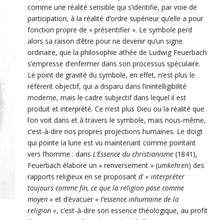
comme une réalité sensible qui s’identifie, par voie de
participation, à la réalité d’ordre supérieur qu’elle a pour
fonction propre de « présentifier ». Le symbole perd
alors sa raison d’être pour ne devenir qu’un signe
ordinaire, que la philosophie athée de Ludwig Feuerbach
s’empresse d’enfermer dans son processus spéculaire.
Le point de gravité du symbole, en effet, n’est plus le
référent objectif, qui a disparu dans l’inintelligibilité
moderne, mais le cadre subjectif dans lequel il est
produit et interprété. Ce n’est plus Dieu ou la réalité que
l’on voit dans et à travers le symbole, mais nous-même,
c’est-à-dire nos propres projections humaines. Le doigt
qui pointe la lune est vu maintenant comme pointant
vers l’homme : dans
L’Essence du christianisme
(1841),
Feuerbach élabore un « renversement » (
umkehren
) des
rapports religieux en se proposant d’
« interpréter
toujours comme fin, ce que la religion pose comme
moyen »
et d’évacuer
« l’essence inhumaine de la
religion »
, c’est-à-dire son essence théologique, au profit