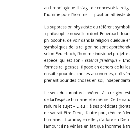
anthropologique. Il s’agit de concevoir la re
l’homme pour l’homme — position athéiste d
La suppression physiciste du référent symboliq
« philosophie nouvelle » dont Feuerbach fourn
philosophe, de voir dans la religion quelque e
symboliques de la religion ne sont appréhendé
selon Feuerbach, l’homme individuel projette 
espèce, qui est son
« essence générique »
. L’
formes religieuses. Il pose en dehors de lui l
ensuite pour des choses autonomes, qu’il vén
prenant pour des choses en soi, indépendantes 
Le sens du surnaturel inhérent à la religion est
de lui l’espèce humaine elle-même. Cette natur
réduire le sujet « Dieu » à ses prédicats (bont
ne saurait être Dieu ; d’autre part, réduire à l
humaine. L’homme, en effet, n’adore en Dieu q
l’amour : il ne vénère en fait que l’homme à 