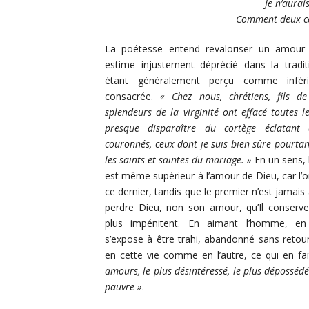
Je n’aurai
Comment deux cœu
La poétesse entend revaloriser un amour 
estime injustement déprécié dans la tradit
étant généralement perçu comme infér
consacrée.
« Chez nous, chrétiens, fils de
splendeurs de la virginité ont effacé toutes le
presque disparaître du cortège éclatant
couronnés, ceux dont je suis bien sûre pourtant
les saints et saintes du mariage. »
En un sens,
est même supérieur à l’amour de Dieu, car l’
ce dernier, tandis que le premier n’est jamais
perdre Dieu, non son amour, qu’Il conserv
plus impénitent. En aimant l’homme, en
s’expose à être trahi, abandonné sans retour
en cette vie comme en l’autre, ce qui en fa
amours, le plus désintéressé, le plus dépossédé
pauvre »
.