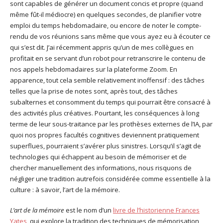
sont capables de générer un document concis et propre (quand
même fût-il médiocre) en quelques secondes, de planifier votre
emploi du temps hebdomadaire, ou encore de noter le compte-
rendu de vos réunions sans même que vous ayez eu à écouter ce
qui s’est dit. J’ai récemment appris qu’un de mes collègues en
profitait en se servant d’un robot pour retranscrire le contenu de
nos appels hebdomadaires sur la plateforme Zoom. En
apparence, tout cela semble relativement inoffensif : des tâches
telles que la prise de notes sont, après tout, des tâches
subalternes et consomment du temps qui pourrait être consacré à
des activités plus créatives. Pourtant, les conséquences à long
terme de leur sous-traitance par les prothèses externes de l’IA, par
quoi nos propres facultés cognitives deviennent pratiquement
superflues, pourraient s’avérer plus sinistres. Lorsqu’il s’agit de
technologies qui échappent au besoin de mémoriser et de
chercher manuellement des informations, nous risquons de
négliger une tradition autrefois considérée comme essentielle à la
culture : à savoir, l’art de la mémoire.
L’art de la mémoire
est le nom d’un
livre de l’historienne Frances
Yates
, qui explore la tradition des techniques de mémorisation