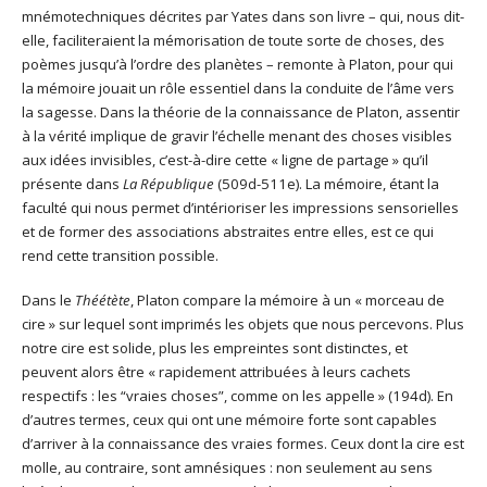
mnémotechniques décrites par Yates dans son livre – qui, nous dit-
elle, faciliteraient la mémorisation de toute sorte de choses, des
poèmes jusqu’à l’ordre des planètes – remonte à Platon, pour qui
la mémoire jouait un rôle essentiel dans la conduite de l’âme vers
la sagesse. Dans la théorie de la connaissance de Platon, assentir
à la vérité implique de gravir l’échelle menant des choses visibles
aux idées invisibles, c’est-à-dire cette « ligne de partage » qu’il
présente dans
La République
(509d-511e). La mémoire, étant la
faculté qui nous permet d’intérioriser les impressions sensorielles
et de former des associations abstraites entre elles, est ce qui
rend cette transition possible.
Dans le
Théétète
, Platon compare la mémoire à un « morceau de
cire » sur lequel sont imprimés les objets que nous percevons. Plus
notre cire est solide, plus les empreintes sont distinctes, et
peuvent alors être « rapidement attribuées à leurs cachets
respectifs : les “vraies choses”, comme on les appelle » (194d). En
d’autres termes, ceux qui ont une mémoire forte sont capables
d’arriver à la connaissance des vraies formes. Ceux dont la cire est
molle, au contraire, sont amnésiques : non seulement au sens