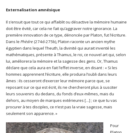
Externalisation amnésique
Il s’ensuit que tout ce qui affaiblit ou désactive la mémoire humaine
doit être évité, car cela ne fait qu’aggraver notre ignorance. La
première innovation de ce type, dénoncée par Platon, fut l’écriture.
Dans le
Phèdre
(274d-275b), Platon raconte un ancien mythe
égyptien dans lequel Theuth, la divinité qui aurait inventé les
mathématiques, présente à Thamus, le roi, ce nouvel art qui, selon
lui, améliorera la mémoire et la sagesse des gens. Or, Thamus
déclare que cela aura en fait l’effet inverse, en disant : « Si les
hommes apprennent l’écriture, elle produira l’oubli dans leurs
âmes : ils cesseront d’exercer leur mémoire parce que, se
reposant sur ce qui est écrit, ils ne chercheront plus à susciter
leurs souvenirs du dedans, du fonds d’eux-mêmes, mais du
dehors, au moyen de marques extérieures […] ; ce que tu vas
procurer à tes disciples, ce n’est pas la vraie sagesse, mais
seulement son apparence. »
Pour
Platon,