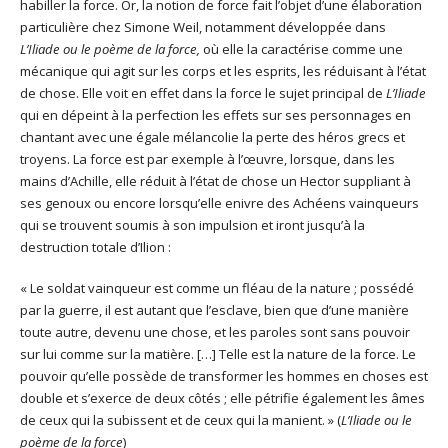
habiller la force. Or, la notion de force fait l’objet d’une élaboration
particulière chez Simone Weil, notamment développée dans
L’Iliade ou le poème de la force,
où elle la caractérise comme une
mécanique qui agit sur les corps et les esprits, les réduisant à l’état
de chose. Elle voit en effet dans la force le sujet principal de
L’Iliade
qui en dépeint à la perfection les effets sur ses personnages en
chantant avec une égale mélancolie la perte des héros grecs et
troyens. La force est par exemple à l’œuvre, lorsque, dans les
mains d’Achille, elle réduit à l’état de chose un Hector suppliant à
ses genoux ou encore lorsqu’elle enivre des Achéens vainqueurs
qui se trouvent soumis à son impulsion et iront jusqu’à la
destruction totale d’Ilion :
« Le soldat vainqueur est comme un fléau de la nature ; possédé
par la guerre, il est autant que l’esclave, bien que d’une manière
toute autre, devenu une chose, et les paroles sont sans pouvoir
sur lui comme sur la matière. […] Telle est la nature de la force. Le
pouvoir qu’elle possède de transformer les hommes en choses est
double et s’exerce de deux côtés ; elle pétrifie également les âmes
de ceux qui la subissent et de ceux qui la manient. » (
L’Iliade ou le
poème de la force
)