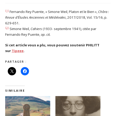
[1]
Fernando Rey Puente, « Simone Weil, Platon et le Bien »,
Chôra :
Revue d’Études Anciennes et Médiévales
, 2017/2018, Vol. 15/16, p.
629-651.
[2]
Simone Weil,
Cahiers
(1933- septembre 1941), citée par
Fernando Rey Puente,
op. cit.
Si cet article vous a plu, vous pouvez soutenir PHILITT
sur
Tipeee
.
PARTAGER :
SIMILAIRE