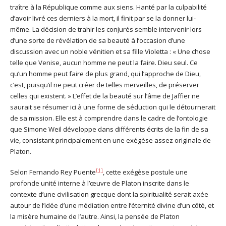
traître à la République comme aux siens. Hanté par la culpabilité
d’avoir livré ces derniers à la mort, il finit par se la donner lui-
même. La décision de trahir les conjurés semble intervenir lors
d’une sorte de révélation de sa beauté à l’occasion d’une
discussion avec un noble vénitien et sa fille Violetta : « Une chose
telle que Venise, aucun homme ne peut la faire. Dieu seul. Ce
qu’un homme peut faire de plus grand, qui l’approche de Dieu,
c’est, puisqu’il ne peut créer de telles merveilles, de préserver
celles qui existent. » L’effet de la beauté sur l’âme de Jaffier ne
saurait se résumer ici à une forme de séduction qui le détournerait
de sa mission. Elle est à comprendre dans le cadre de l’ontologie
que Simone Weil développe dans différents écrits de la fin de sa
vie, consistant principalement en une exégèse assez originale de
Platon.
[1]
Selon Fernando Rey Puente
, cette exégèse postule une
profonde unité interne à l’œuvre de Platon inscrite dans le
contexte d’une civilisation grecque dont la spiritualité serait axée
autour de l’idée d’une médiation entre l’éternité divine d’un côté, et
la misère humaine de l’autre. Ainsi, la pensée de Platon