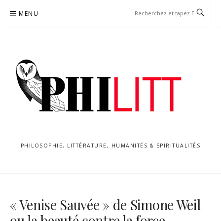
Aller
MENU
au
contenu
PHILOSOPHIE, LITTÉRATURE, HUMANITÉS & SPIRITUALITÉS
« Venise Sauvée » de Simone Weil
ou la beauté contre la force