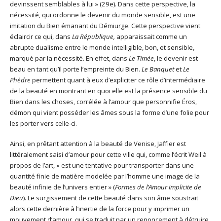
devinssent semblables à lui » (29e). Dans cette perspective, la
nécessité, qui ordonne le devenir du monde sensible, est une
imitation du Bien émanant du Démiurge. Cette perspective vient
éclaircir ce qui, dans
La République,
apparaissait comme un
abrupte dualisme entre le monde intelligible, bon, et sensible,
marqué par la nécessité. En effet, dans
Le Timée
, le devenir est
beau en tant qu’il porte l’empreinte du Bien.
Le Banquet
et
Le
Phèdre
permettent quant à eux d’expliciter ce rôle d’intermédiaire
de la beauté en montrant en quoi elle est la présence sensible du
Bien dans les choses, corrélée à l’amour que personnifie Éros,
démon qui vient posséder les âmes sous la forme d’une folie pour
les porter vers celle-ci.
Ainsi, en prêtant attention à la beauté de Venise, Jaffier est
littéralement saisi d’amour pour cette ville qui, comme l’écrit Weil à
propos de l’art, « est une tentative pour transporter dans une
quantité finie de matière modelée par l’homme une image de la
beauté infinie de l’univers entier » (
Formes de l’Amour implicite de
Dieu
). Le surgissement de cette beauté dans son âme soustrait
alors cette dernière à l’inertie de la force pour y imprimer un
mouvement d’amour, qui se traduit par un renoncement à détruire