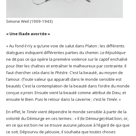
Simone Weil (1909-1943)
« Une Iliade avortée »
« Au fond il n’y a qu’une voie de salut dans Platon ; les différents
dialogues indiquent différentes parties du chemin.
La République
ne dit pas ce qui opère la première violence sur le captif enchaîné
pour ôter les chaînes et entraîner le malheureux par contrainte. Il
faut chercher cela dans le
Phèdre
. C’est la beauté, au moyen de
l’amour. (Toute valeur qui apparaît dans le monde sensible est
beauté). C’est la contemplation de la beauté dans l’ordre du monde
conçue
a priori
. Ensuite vient la beauté comme attribut de Dieu, et
ensuite le Bien. Puis le retour dans la caverne ; c’est le
Timée
. »
En effet, le
Timée
vient dépeindre le monde sensible à partir de la
volonté du Démiurge en ces termes : « Il (le Démiurge) était bon, or,
en ce qui est bon ne se trouve aucune jalousie à l’égard de qui que
ce soit. Dépourvu de jalousie, il souhaita que toutes choses