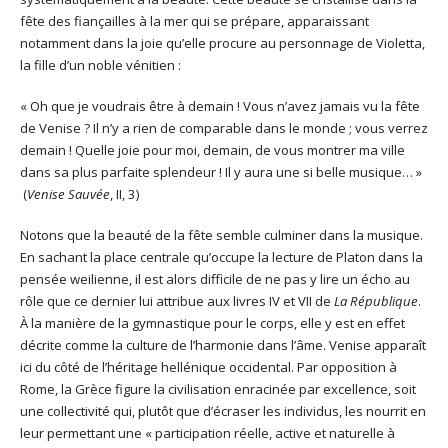
fête des fiançailles à la mer qui se prépare, apparaissant
notamment dans la joie qu’elle procure au personnage de Violetta,
la fille d’un noble vénitien :
« Oh que je voudrais être à demain ! Vous n’avez jamais vu la fête
de Venise ? Il n’y a rien de comparable dans le monde ; vous verrez
demain ! Quelle joie pour moi, demain, de vous montrer ma ville
dans sa plus parfaite splendeur ! Il y aura une si belle musique… »
(
Venise Sauvée
, II, 3)
Notons que la beauté de la fête semble culminer dans la musique.
En sachant la place centrale qu’occupe la lecture de Platon dans la
pensée weilienne, il est alors difficile de ne pas y lire un écho au
rôle que ce dernier lui attribue aux livres IV et VII de
La République
.
À la manière de la gymnastique pour le corps, elle y est en effet
décrite comme la culture de l’harmonie dans l’âme. Venise apparaît
ici du côté de l’héritage hellénique occidental. Par opposition à
Rome, la Grèce figure la civilisation enracinée par excellence, soit
une collectivité qui, plutôt que d’écraser les individus, les nourrit en
leur permettant une « participation réelle, active et naturelle à