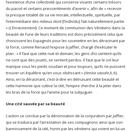
l’existence d’une collectivité qui conserve vivants certains trésors
du passé et certains pressentiments d’avenir », afin de « recevoir
la presque totalité de sa vie morale, intellectuelle, spirituelle, par
l’intermédiaire des milieux dont [l’individu] fait naturellement partie
» (
L’Enracinement
). Ce moment de communion des Vénitiens dans la
beauté de l’une de leurs traditions est donc précisément celui que
choisissent les Espagnols pour les soumettre en les déracinant par
la force, comme Renaud l’expose à Jaffier, chargé d’exécuter le
plan : « Il faut que cette nuit et demain, les gens d’ici sentent qu’ils
ne sont que des jouets, se sentent perdus. Il faut que le sol leur
manque sous les pieds soudain et pour toujours, qu’ils ne puissent
trouver un équilibre qu’en vous obéissant » (
Venise sauvée
,II, 6)
.
Ainsi, en la déracinant, c’est-à-dire en détruisant cette beauté et
cette harmonie que cultive la cité, l’empire cherche à la jeter dans
les bras de la force qui l’anime pour la subjuguer.
Une cité sauvée par sa beauté
L’action se conclue par la dénonciation de la conjuration par Jaffier,
qui se traduira par l’arrestation de ses compagnons ainsi que son
bannissement de la cité, honni par les vénitiens qui voient en lui un