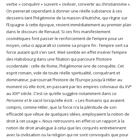
verbe « conquérir » suivent « civiliser, convertir au christianisme ».
On peinerait cependant à donner une réelle substance à ces
desseins tant l’hégémone de la maison d’Autriche, qui règne sur
l’Espagne à cette époque, revient immédiatement au premier plan
dans le discours de Renaud. Si ces fins manifestement
cosmétiques font passer le renforcement de l’empire pour un
moyen, celui-ci apparaît ici comme sa propre fin : l’empire sert sa
force autant qu’il s’en sert. Weil semble en effet insérer l’empire
des Habsbourg dans une filiation qui parcoure l’histoire
occidentale : celle de Rome, l’hégémonie ivre de conquête. Cet
esprit romain, vide de toute réelle spiritualité, conquérant et
dominateur, parcourrait l’histoire de l’Europe jusqu’à Hitler au
e
moment où elle écrit, en passant par les empires coloniaux du XV
e
au XIX
siècle. C’est ce qu’elle suggère notamment dans
La
Personne et le sacré
lorsqu’elle écrit : « Les Romains qui avaient
compris, comme Hitler, que la force n’a la plénitude de son
efficacité que vêtue de quelques idées, employaient la notion de
droit à cet usage ». Nous retrouvons en effet ici un rapport à la
notion de droit analogue à celui que les conjurés entretiennent
avec la civilisation ou la religion qui ne sont convoqués que pour