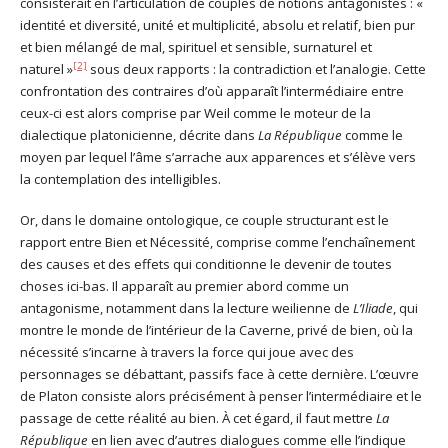
consisterait en l’articulation de couples de notions antagonistes : «
identité et diversité, unité et multiplicité, absolu et relatif, bien pur
et bien mélangé de mal, spirituel et sensible, surnaturel et
[2]
naturel »
sous deux rapports : la contradiction et l’analogie. Cette
confrontation des contraires d’où apparaît l’intermédiaire entre
ceux-ci est alors comprise par Weil comme le moteur de la
dialectique platonicienne, décrite dans
La République
comme le
moyen par lequel l’âme s’arrache aux apparences et s’élève vers
la contemplation des intelligibles.
Or, dans le domaine ontologique, ce couple structurant est le
rapport entre Bien et Nécessité, comprise comme l’enchaînement
des causes et des effets qui conditionne le devenir de toutes
choses ici-bas. Il apparaît au premier abord comme un
antagonisme, notamment dans la lecture weilienne de
L’Iliade
, qui
montre le monde de l’intérieur de la Caverne, privé de bien, où la
nécessité s’incarne à travers la force qui joue avec des
personnages se débattant, passifs face à cette dernière. L’œuvre
de Platon consiste alors précisément à penser l’intermédiaire et le
passage de cette réalité au bien. À cet égard, il faut mettre
La
République
en lien avec d’autres dialogues comme elle l’indique