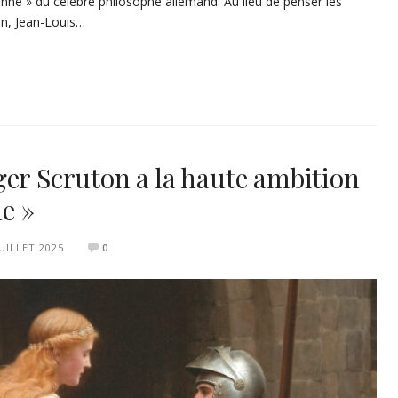
élienne » du célèbre philosophe allemand. Au lieu de penser les
ion, Jean-Louis…
ger Scruton a la haute ambition
me »
JUILLET 2025
0