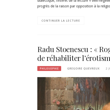
dialectique, l’intérêt de la lecture « vieil-hég
progrès de la raison par opposition à la relig
CONTINUER LA LECTURE
Radu Stoenescu : « Ro
de réhabiliter l’érotis
GREGOIRE QUEVREUX
2 
PHILOSOPHIE