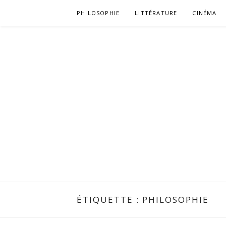
Aller
PHILOSOPHIE
LITTÉRATURE
CINÉMA
au
contenu
ÉTIQUETTE :
PHILOSOPHIE