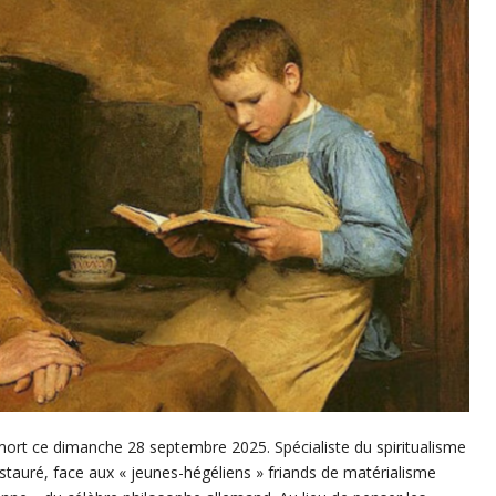
 mort ce dimanche 28 septembre 2025. Spécialiste du spiritualisme
restauré, face aux « jeunes-hégéliens » friands de matérialisme