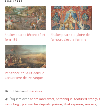
SIMILAIRE
Shakespeare : fécondité et
Shakespeare : la gloire de
féminité
l’amour, c’est la femme
Pénitence et Salut dans le
Canzoniere de Pétrarque
Publié dans
Littérature
Étiqueté avec
andré marcowicz
,
britannique
,
featured
,
françois
victor hugo
,
jean-michel déprats
,
poésie
,
Shakespeare
,
sonnets
,