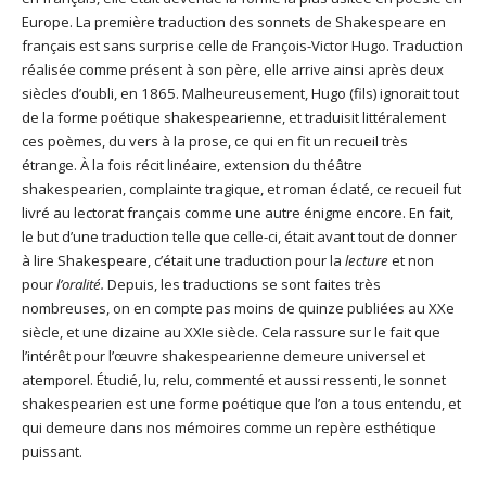
Europe. La première traduction des sonnets de Shakespeare en
français est sans surprise celle de François-Victor Hugo. Traduction
réalisée comme présent à son père, elle arrive ainsi après deux
siècles d’oubli, en 1865. Malheureusement, Hugo (fils) ignorait tout
de la forme poétique shakespearienne, et traduisit littéralement
ces poèmes, du vers à la prose, ce qui en fit un recueil très
étrange. À la fois récit linéaire, extension du théâtre
shakespearien, complainte tragique, et roman éclaté, ce recueil fut
livré au lectorat français comme une autre énigme encore. En fait,
le but d’une traduction telle que celle-ci, était avant tout de donner
à lire Shakespeare, c’était une traduction pour la
lecture
et non
pour
l’oralité.
Depuis, les traductions se sont faites très
nombreuses, on en compte pas moins de quinze publiées au XXe
siècle, et une dizaine au XXIe siècle. Cela rassure sur le fait que
l’intérêt pour l’œuvre shakespearienne demeure universel et
atemporel. Étudié, lu, relu, commenté et aussi ressenti, le sonnet
shakespearien est une forme poétique que l’on a tous entendu, et
qui demeure dans nos mémoires comme un repère esthétique
puissant.