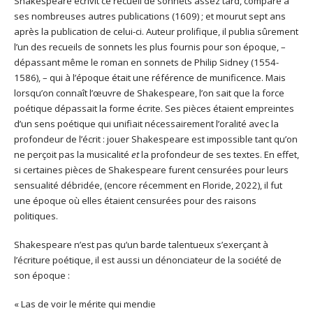
Shakespeare écrivit ce recueil de sonnets assez tard, comparé à
ses nombreuses autres publications (1609) ; et mourut sept ans
après la publication de celui-ci. Auteur prolifique, il publia sûrement
l’un des recueils de sonnets les plus fournis pour son époque, –
dépassant même le roman en sonnets de Philip Sidney (1554-
1586), – qui à l’époque était une référence de munificence. Mais
lorsqu’on connaît l’œuvre de Shakespeare, l’on sait que la force
poétique dépassait la forme écrite. Ses pièces étaient empreintes
d’un sens poétique qui unifiait nécessairement l’oralité avec la
profondeur de l’écrit : jouer Shakespeare est impossible tant qu’on
ne perçoit pas la musicalité
et
la profondeur de ses textes. En effet,
si certaines pièces de Shakespeare furent censurées pour leurs
sensualité débridée, (encore récemment en Floride, 2022), il fut
une époque où elles étaient censurées pour des raisons
politiques.
Shakespeare n’est pas qu’un barde talentueux s’exerçant à
l’écriture poétique, il est aussi un dénonciateur de la société de
son époque :
« Las de voir le mérite qui mendie