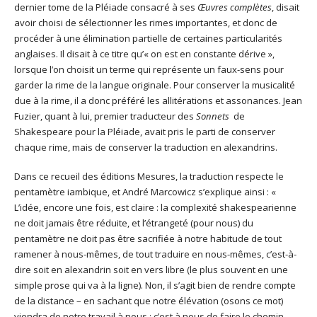
dernier tome de la Pléiade consacré à ses
Œuvres complètes
, disait
avoir choisi de sélectionner les rimes importantes, et donc de
procéder à une élimination partielle de certaines particularités
anglaises. Il disait à ce titre qu’« on est en constante dérive »,
lorsque l’on choisit un terme qui représente un faux-sens pour
garder la rime de la langue originale. Pour conserver la musicalité
due à la rime, il a donc préféré les allitérations et assonances. Jean
Fuzier, quant à lui, premier traducteur des
Sonnets
de
Shakespeare pour la Pléiade, avait pris le parti de conserver
chaque rime, mais de conserver la traduction en alexandrins.
Dans ce recueil des éditions Mesures, la traduction respecte le
pentamètre iambique, et André Marcowicz s’explique ainsi : «
L’idée, encore une fois, est claire : la complexité shakespearienne
ne doit jamais être réduite, et l’étrangeté (pour nous) du
pentamètre ne doit pas être sacrifiée à notre habitude de tout
ramener à nous-mêmes, de tout traduire en nous-mêmes, c’est-à-
dire soit en alexandrin soit en vers libre (le plus souvent en une
simple prose qui va à la ligne). Non, il s’agit bien de rendre compte
de la distance – en sachant que notre élévation (osons ce mot)
viendra de notre travail à nous : c’est à nous de faire le chemin