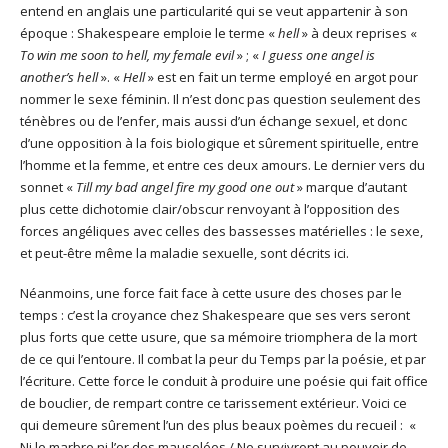
entend en anglais une particularité qui se veut appartenir à son
époque : Shakespeare emploie le terme «
hell
» à deux reprises «
To win me soon to hell, my female evil
» ; «
I guess one angel is
another’s hell
». «
Hell
» est en fait un terme employé en argot pour
nommer le sexe féminin. Il n’est donc pas question seulement des
ténèbres ou de l’enfer, mais aussi d’un échange sexuel, et donc
d’une opposition à la fois biologique et sûrement spirituelle, entre
l’homme et la femme, et entre ces deux amours. Le dernier vers du
sonnet «
Till my bad angel fire my good one out
» marque d’autant
plus cette dichotomie clair/obscur renvoyant à l’opposition des
forces angéliques avec celles des bassesses matérielles : le sexe,
et peut-être même la maladie sexuelle, sont décrits ici.
Néanmoins, une force fait face à cette usure des choses par le
temps : c’est la croyance chez Shakespeare que ses vers seront
plus forts que cette usure, que sa mémoire triomphera de la mort
de ce qui l’entoure. Il combat la peur du Temps par la poésie, et par
l’écriture. Cette force le conduit à produire une poésie qui fait office
de bouclier, de rempart contre ce tarissement extérieur. Voici ce
qui demeure sûrement l’un des plus beaux poèmes du recueil : «
Ni le marbre ni l’or des mausolées / Ne survivront au pouvoir de