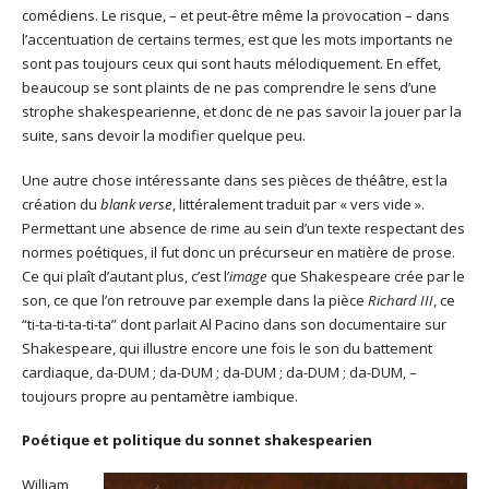
comédiens. Le risque, – et peut-être même la provocation – dans
l’accentuation de certains termes, est que les mots importants ne
sont pas toujours ceux qui sont hauts mélodiquement. En effet,
beaucoup se sont plaints de ne pas comprendre le sens d’une
strophe shakespearienne, et donc de ne pas savoir la jouer par la
suite, sans devoir la modifier quelque peu.
Une autre chose intéressante dans ses pièces de théâtre, est la
création du
blank verse
, littéralement traduit par « vers vide ».
Permettant une absence de rime au sein d’un texte respectant des
normes poétiques, il fut donc un précurseur en matière de prose.
Ce qui plaît d’autant plus, c’est l’
image
que Shakespeare crée par le
son, ce que l’on retrouve par exemple dans la pièce
Richard III
, ce
“ti-ta-ti-ta-ti-ta” dont parlait Al Pacino dans son documentaire sur
Shakespeare, qui illustre encore une fois le son du battement
cardiaque, da-DUM ; da-DUM ; da-DUM ; da-DUM ; da-DUM, –
toujours propre au pentamètre iambique.
Poétique et politique du sonnet shakespearien
William