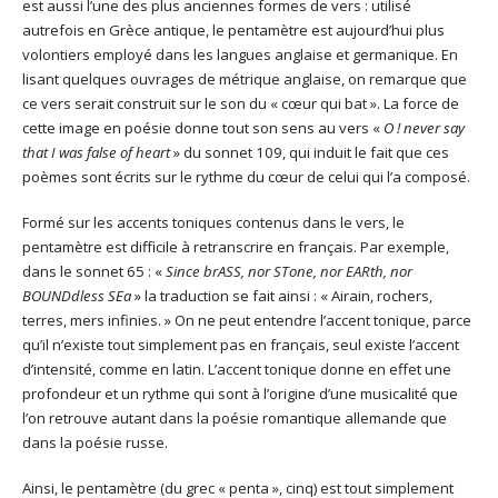
est aussi l’une des plus anciennes formes de vers :
utilisé
autrefois en Grèce antique, le pentamètre est aujourd’hui plus
volontiers employé dans les langues anglaise et germanique. En
lisant quelques ouvrages de métrique anglaise, on remarque que
ce vers serait construit sur le son du « cœur qui bat ». La force de
cette image en poésie donne tout son sens au vers «
O ! never say
that I was false of heart
» du sonnet 109, qui induit le fait que ces
poèmes sont écrits sur le rythme du cœur de celui qui l’a composé.
Formé sur les accents toniques contenus dans le vers, le
pentamètre est difficile à retranscrire en français. Par exemple,
dans le sonnet 65 : «
Since brASS, nor STone, nor EARth, nor
BOUNDdless SEa
» la traduction se fait ainsi : « Airain, rochers,
terres, mers infinies. » On ne peut entendre l’accent tonique, parce
qu’il n’existe tout simplement pas en français, seul existe l’accent
d’intensité, comme en latin. L’accent tonique donne en effet une
profondeur et un rythme qui sont à l’origine d’une musicalité que
l’on retrouve autant dans la poésie romantique allemande que
dans la poésie russe.
Ainsi, le pentamètre (du grec « penta », cinq) est tout simplement