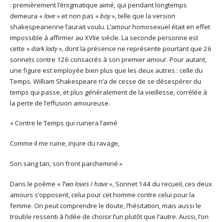
: premièrement l’énigmatique aimé, qui pendant longtemps
demeura «
love
» et non pas «
boy
», telle que la version
shakespearienne l’aurait voulu. L’amour homosexuel était en effet
impossible à affirmer au XVIIe siècle. La seconde personne est
cette «
dark lady
», dont la présence ne représente pourtant que 26
sonnets contre 126 consacrés à son premier amour. Pour autant,
une figure est employée bien plus que les deux autres : celle du
Temps. William Shakespeare n’a de cesse de se désespérer du
temps qui passe, et plus généralement de la vieillesse, corrélée à
la perte de l’effusion amoureuse.
« Contre le Temps qui ruinera l’aimé
Comme il me ruine, injure du ravage,
Son sang tari, son front parcheminé »
Dans le poème «
Two loves I have
», Sonnet 144 du recueil, ces deux
amours s’opposent, celui pour cet homme contre celui pour la
femme. On peut comprendre le doute, l’hésitation, mais aussi le
trouble ressenti à l’idée de choisir l’un plutôt que l’autre. Aussi, l’on