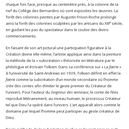
chaque fois face, presque au centimètre près, à la colonne de la
nef du Collège des Bernardins où sont exposées les œuvres. La
forêt des colonnes peintes par Augustin Frison-Roche prolonge
e
ainsi la forêt des colonnes sculptées par les artisans du XIII
siècle,
en guidant les pas du spectateur dans le couloir des divins
commencements.
En faisant de son art pictural une participation figurative à la
Création divine elle-même, l’artiste applique ainsi dans la peinture
la méthode de la « subcréation » théorisée en littérature par le
philologue et écrivain Tolkien. Dans sa conférence sur « La
faërie
»
à l’université de Saint-Andrews en 1939, Tolkien définit en effet la
faërie
comme la subcréation d’un monde secondaire où l’homme
crée des contes afin d’imiter le geste premier du Créateur de
l’univers. Pour l’auteur du
Seigneur des anneaux
, le conte de fées
reproduit littérairement, au niveau humain, le processus Créateur
tel que Dieu l’a opéré dans l’univers. L’art apparaît alors comme le
domaine par lequel l’homme peut participer au geste créateur de
Dieu.