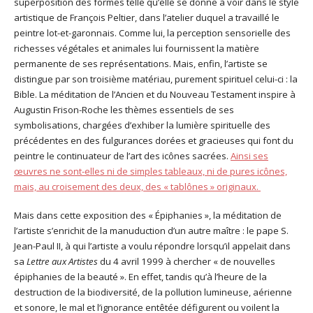
superposition des formes telle qu’elle se donne à voir dans le style
artistique de François Peltier, dans l’atelier duquel a travaillé le
peintre lot-et-garonnais. Comme lui, la perception sensorielle des
richesses végétales et animales lui fournissent la matière
permanente de ses représentations. Mais, enfin, l’artiste se
distingue par son troisième matériau, purement spirituel celui-ci : la
Bible. La méditation de l’Ancien et du Nouveau Testament inspire à
Augustin Frison-Roche les thèmes essentiels de ses
symbolisations, chargées d’exhiber la lumière spirituelle des
précédentes en des fulgurances dorées et gracieuses qui font du
peintre le continuateur de l’art des icônes sacrées.
Ainsi ses
œuvres ne sont-elles ni de simples tableaux, ni de pures icônes,
mais, au croisement des deux, des « tablônes » originaux.
Mais dans cette exposition des « Épiphanies », la méditation de
l’artiste s’enrichit de la manuduction d’un autre maître : le pape S.
Jean-Paul II, à qui l’artiste a voulu répondre lorsqu’il appelait dans
sa
Lettre aux Artistes
du 4 avril 1999 à chercher « de nouvelles
épiphanies de la beauté ». En effet, tandis qu’à l’heure de la
destruction de la biodiversité, de la pollution lumineuse, aérienne
et sonore, le mal et l’ignorance entêtée défigurent ou voilent la