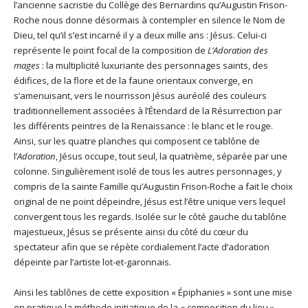
l’ancienne sacristie du Collège des Bernardins qu’Augustin Frison-
Roche nous donne désormais à contempler en silence le Nom de
Dieu, tel qu’il s’est incarné il y a deux mille ans : Jésus. Celui-ci
représente le point focal de la composition de
L’Adoration des
mages
: la multiplicité luxuriante des personnages saints, des
édifices, de la flore et de la faune orientaux converge, en
s’amenuisant, vers le nourrisson Jésus auréolé des couleurs
traditionnellement associées à l’Étendard de la Résurrection par
les différents peintres de la Renaissance : le blanc et le rouge.
Ainsi, sur les quatre planches qui composent ce tablône de
l’
Adoration
, Jésus occupe, tout seul, la quatrième, séparée par une
colonne. Singulièrement isolé de tous les autres personnages, y
compris de la sainte Famille qu’Augustin Frison-Roche a fait le choix
original de ne point dépeindre, Jésus est l’être unique vers lequel
convergent tous les regards. Isolée sur le côté gauche du tablône
majestueux, Jésus se présente ainsi du côté du cœur du
spectateur afin que se répète cordialement l’acte d’adoration
dépeinte par l’artiste lot-et-garonnais.
Ainsi les tablônes de cette exposition «
Épiphanies » sont une mise
en pratique la méthode initiatique de la « composition du lieu »