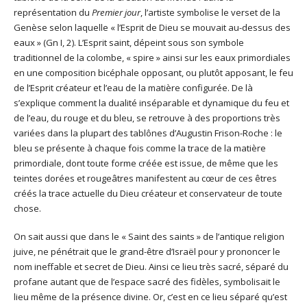
représentation du
Premier jour
, l’artiste symbolise le verset de la
Genèse selon laquelle « l’Esprit de Dieu se mouvait au-dessus des
eaux » (Gn I, 2). L’Esprit saint, dépeint sous son symbole
traditionnel de la colombe, « spire » ainsi sur les eaux primordiales
en une composition bicéphale opposant, ou plutôt apposant, le feu
de l’Esprit créateur et l’eau de la matière configurée. De là
s’explique comment la dualité inséparable et dynamique du feu et
de l’eau, du rouge et du bleu, se retrouve à des proportions très
variées dans la plupart des tablônes d’Augustin Frison-Roche : le
bleu se présente à chaque fois comme la trace de la matière
primordiale, dont toute forme créée est issue, de même que les
teintes dorées et rougeâtres manifestent au cœur de ces êtres
créés la trace actuelle du Dieu créateur et conservateur de toute
chose.
On sait aussi que dans le « Saint des saints » de l’antique religion
juive, ne pénétrait que le grand-être d’Israël pour y prononcer le
nom ineffable et secret de Dieu. Ainsi ce lieu très sacré, séparé du
profane autant que de l’espace sacré des fidèles, symbolisait le
lieu même de la présence divine. Or, c’est en ce lieu séparé qu’est