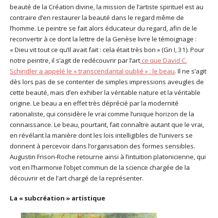
beauté de la Création divine, la mission de l’artiste spirituel est au
contraire d’en restaurer la beauté dans le regard même de
l’homme. Le peintre se fait alors éducateur du regard, afin de le
reconvertir à ce dont la lettre de la Genèse livre le témoignage :
« Dieu vit tout ce qu’Il avait fait : cela était très bon » (Gn I, 31). Pour
notre peintre, il s’agit de redécouvrir par l’art
ce que David C.
Schindler a appelé le « transcendantal oublié » : le beau
. Il ne s’agit
dès lors pas de se contenter de simples impressions aveugles de
cette beauté, mais d’en exhiber la véritable nature et la véritable
origine. Le beau a en effet très déprécié par la modernité
rationaliste, qui considère le vrai comme l’unique horizon de la
connaissance. Le beau, pourtant, fait connaître autant que le vrai,
en révélant la manière dont les lois intelligibles de l’univers se
donnent à percevoir dans l’organisation des formes sensibles.
Augustin Frison-Roche retourne ainsi à l’intuition platonicienne, qui
voit en l’harmonie l’objet commun de la science chargée de la
découvrir et de l’art chargé de la représenter.
La « subcréation » artistique