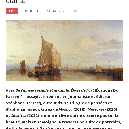
ART
PHILITT
20 MAI 2026
0
Avec
De l’univers visible et invisible. Éloge de l’art
(Éditions Du
Passeur), l’essayiste, romancier, journaliste et éditeur
Stéphane Barsacq, auteur d’une trilogie de pensées et
d’aphorismes aux titres de
Mystica
(2018),
Météores
(2020)
et
Solstices
(2022), donne un livre qui ne disserte pas sur la
beauté, mais en témoigne. À travers une suite de portraits,
de Fra Angelico à Gao Xingjian, celui qui a consacré des