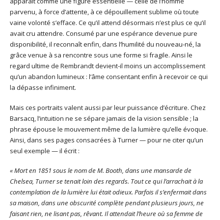
apparaît comme une figure essentielle — celle de l’homme
parvenu, à force d’attente, à ce dépouillement sublime où toute
vaine volonté s’efface. Ce qu’il attend désormais n’est plus ce qu’il
avait cru attendre. Consumé par une espérance devenue pure
disponibilité, il reconnaît enfin, dans l’humilité du nouveau-né, la
grâce venue à sa rencontre sous une forme si fragile. Ainsi le
regard ultime de Rembrandt devient-il moins un accomplissement
qu’un abandon lumineux : l’âme consentant enfin à recevoir ce qui
la dépasse infiniment.
Mais ces portraits valent aussi par leur puissance d’écriture. Chez
Barsacq, l’intuition ne se sépare jamais de la vision sensible ; la
phrase épouse le mouvement même de la lumière qu’elle évoque.
Ainsi, dans ses pages consacrées à Turner — pour ne citer qu’un
seul exemple — il écrit :
« Mort en 1851 sous le nom de M. Booth, dans une mansarde de
Chelsea, Turner se tenait loin des regards. Tout ce qui l’arrachait à la
contemplation de la lumière lui était odieux. Parfois il s’enfermait dans
sa maison, dans une obscurité complète pendant plusieurs jours, ne
faisant rien, ne lisant pas, rêvant. Il attendait l’heure où sa femme de