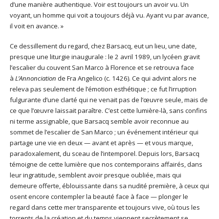
d’une manière authentique. Voir est toujours un avoir vu. Un
voyant, un homme qui voit a toujours déjà vu. Ayant vu par avance,
il voit en avance. »
Ce dessillement du regard, chez Barsacq, eut un lieu, une date,
presque une liturgie inaugurale : le 2 avril 1989, un lycéen gravit
l’escalier du couvent San Marco à Florence et se retrouva face
à
L’Annonciation
de Fra Angelico (c. 1426). Ce qui advint alors ne
releva pas seulement de l’émotion esthétique ; ce fut l’irruption
fulgurante d’une clarté qui ne venait pas de l’œuvre seule, mais de
ce que l’œuvre laissait paraître. C’est cette lumière-là, sans confins
ni terme assignable, que Barsacq semble avoir reconnue au
sommet de l’escalier de San Marco ; un événement intérieur qui
partage une vie en deux — avant et après — et vous marque,
paradoxalement, du sceau de l’intemporel. Depuis lors, Barsacq
témoigne de cette lumière que nos contemporains affairés, dans
leur ingratitude, semblent avoir presque oubliée, mais qui
demeure offerte, éblouissante dans sa nudité première, à ceux qui
osent encore contempler la beauté face à face — plonger le
regard dans cette mer transparente et toujours vive, où tous les
torrents de la création et du temps viennent secrètement se