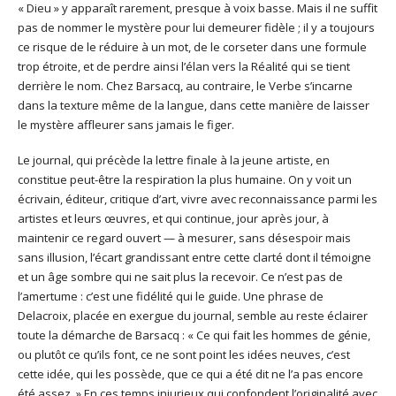
« Dieu » y apparaît rarement, presque à voix basse. Mais il ne suffit
pas de nommer le mystère pour lui demeurer fidèle ; il y a toujours
ce risque de le réduire à un mot, de le corseter dans une formule
trop étroite, et de perdre ainsi l’élan vers la Réalité qui se tient
derrière le nom. Chez Barsacq, au contraire, le Verbe s’incarne
dans la texture même de la langue, dans cette manière de laisser
le mystère affleurer sans jamais le figer.
Le journal, qui précède la lettre finale à la jeune artiste, en
constitue peut-être la respiration la plus humaine. On y voit un
écrivain, éditeur, critique d’art, vivre avec reconnaissance parmi les
artistes et leurs œuvres, et qui continue, jour après jour, à
maintenir ce regard ouvert — à mesurer, sans désespoir mais
sans illusion, l’écart grandissant entre cette clarté dont il témoigne
et un âge sombre qui ne sait plus la recevoir. Ce n’est pas de
l’amertume : c’est une fidélité qui le guide. Une phrase de
Delacroix, placée en exergue du journal, semble au reste éclairer
toute la démarche de Barsacq : « Ce qui fait les hommes de génie,
ou plutôt ce qu’ils font, ce ne sont point les idées neuves, c’est
cette idée, qui les possède, que ce qui a été dit ne l’a pas encore
été assez. » En ces temps injurieux qui confondent l’originalité avec