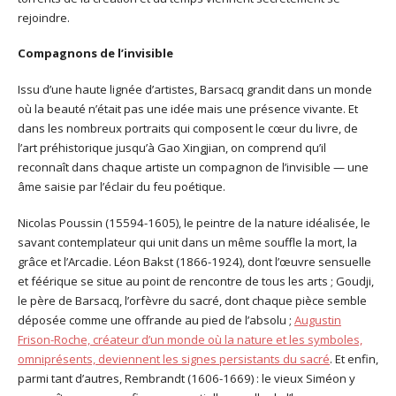
rejoindre.
Compagnons de l’invisible
Issu d’une haute lignée d’artistes, Barsacq grandit dans un monde
où la beauté n’était pas une idée mais une présence vivante. Et
dans les nombreux portraits qui composent le cœur du livre, de
l’art préhistorique jusqu’à Gao Xingjian, on comprend qu’il
reconnaît dans chaque artiste un compagnon de l’invisible — une
âme saisie par l’éclair du feu poétique.
Nicolas Poussin (15594-1605), le peintre de la nature idéalisée, le
savant contemplateur qui unit dans un même souffle la mort, la
grâce et l’Arcadie. Léon Bakst (1866-1924), dont l’œuvre sensuelle
et féérique se situe au point de rencontre de tous les arts ; Goudji,
le père de Barsacq, l’orfèvre du sacré, dont chaque pièce semble
déposée comme une offrande au pied de l’absolu ;
Augustin
Frison-Roche, créateur d’un monde où la nature et les symboles,
omniprésents, deviennent les signes persistants du sacré
. Et enfin,
parmi tant d’autres, Rembrandt (1606-1669) : le vieux Siméon y