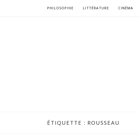
Aller
PHILOSOPHIE
LITTÉRATURE
CINÉMA
au
contenu
ÉTIQUETTE :
ROUSSEAU