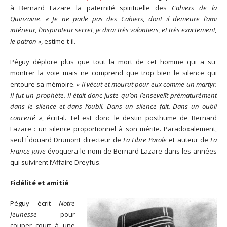
à Bernard Lazare la paternité spirituelle des
Cahiers de la
Quinzaine
.
« Je ne parle pas des Cahiers, dont il demeure l’ami
intérieur, l’inspirateur secret, je dirai très volontiers, et très exactement,
le patron »
, estime-t-il.
Péguy déplore plus que tout la mort de cet homme qui a su
montrer la voie mais ne comprend que trop bien le silence qui
entoure sa mémoire.
« Il vécut et mourut pour eux comme un martyr.
Il fut un prophète. Il était donc juste qu’on l’ensevelît prématurément
dans le silence et dans l’oubli. Dans un silence fait. Dans un oubli
concerté »
, écrit-il. Tel est donc le destin posthume de Bernard
Lazare : un silence proportionnel à son mérite. Paradoxalement,
seul Édouard Drumont directeur de
La Libre Parole
et auteur de
La
France juive
évoquera le nom de Bernard Lazare dans les années
qui suivirent l’Affaire Dreyfus.
Fidélité et amitié
Péguy écrit
Notre
Jeunesse
pour
couper court à une