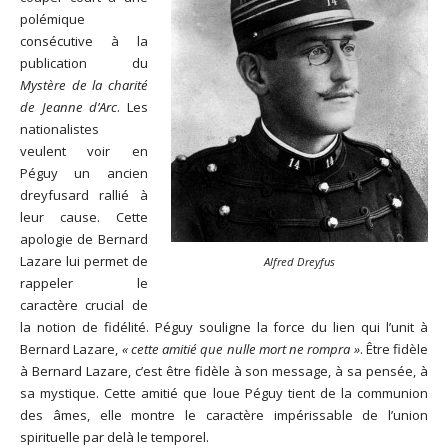
polémique
consécutive à la
publication du
Mystère de la charité
de Jeanne d’Arc
. Les
nationalistes
veulent voir en
Péguy un ancien
dreyfusard rallié à
leur cause. Cette
apologie de Bernard
Lazare lui permet de
Alfred Dreyfus
rappeler le
caractère crucial de
la notion de fidélité. Péguy souligne la force du lien qui l’unit à
Bernard Lazare,
« cette amitié que nulle mort ne rompra »
. Être fidèle
à Bernard Lazare, c’est être fidèle à son message, à sa pensée, à
sa mystique. Cette amitié que loue Péguy tient de la communion
des âmes, elle montre le caractère impérissable de l’union
spirituelle par delà le temporel.