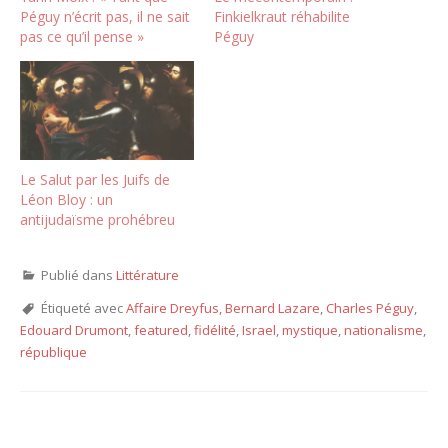
Péguy n’écrit pas, il ne sait
Finkielkraut réhabilite
pas ce qu’il pense »
Péguy
Le Salut par les Juifs de
Léon Bloy : un
antijudaïsme prohébreu
Publié dans
Littérature
Étiqueté avec
Affaire Dreyfus
,
Bernard Lazare
,
Charles Péguy
,
Edouard Drumont
,
featured
,
fidélité
,
Israel
,
mystique
,
nationalisme
,
république