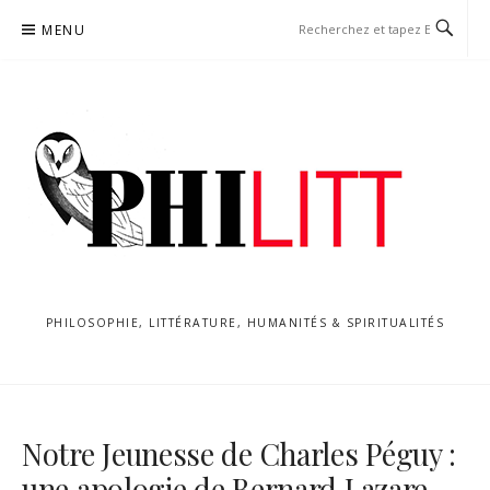
Aller
MENU
au
contenu
PHILOSOPHIE, LITTÉRATURE, HUMANITÉS & SPIRITUALITÉS
Notre Jeunesse de Charles Péguy :
une apologie de Bernard Lazare