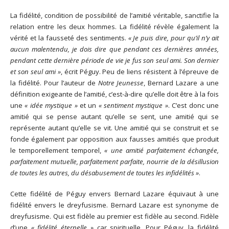
La fidélité, condition de possibilité de l’amitié véritable, sanctifie la
relation entre les deux hommes. La fidélité révèle également la
vérité et la fausseté des sentiments.
« Je puis dire, pour qu’il n’y ait
aucun malentendu, je dois dire que pendant ces dernières années,
pendant cette dernière période de vie je fus son seul ami. Son dernier
et son seul ami »
, écrit Péguy. Peu de liens résistent à l’épreuve de
la fidélité. Pour l’auteur de
Notre Jeunesse
, Bernard Lazare a une
définition exigeante de l’amitié, c’est-à-dire qu’elle doit être à la fois
une
« idée mystique »
et un
« sentiment mystique »
. C’est donc une
amitié qui se pense autant qu’elle se sent, une amitié qui se
représente autant qu’elle se vit. Une amitié qui se construit et se
fonde également par opposition aux fausses amitiés que produit
le temporellement temporel,
« une amitié parfaitement échangée,
parfaitement mutuelle, parfaitement parfaite, nourrie de la désillusion
de toutes les autres, du désabusement de toutes les infidélités »
.
Cette fidélité de Péguy envers Bernard Lazare équivaut à une
fidélité envers le dreyfusisme. Bernard Lazare est synonyme de
dreyfusisme. Qui est fidèle au premier est fidèle au second. Fidèle
d’une
« fidélité éternelle »
car spirituelle. Pour Péguy, la fidélité