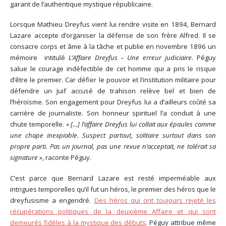
garant de l’authentique mystique républicaine.
Lorsque Mathieu Dreyfus vient lui rendre visite en 1894, Bernard
Lazare accepte d’organiser la défense de son frère Alfred. Il se
consacre corps et âme à la tâche et publie en novembre 1896 un
mémoire intitulé
L’Affaire Dreyfus – Une erreur judiciaire
. Péguy
salue le courage indéfectible de cet homme qui a pris le risque
d’être le premier. Car défier le pouvoir et l’institution militaire pour
défendre un Juif accusé de trahison relève bel et bien de
l’héroïsme. Son engagement pour Dreyfus lui a d’ailleurs coûté sa
carrière de journaliste. Son honneur spirituel l’a conduit à une
chute temporelle.
« […] l’affaire Dreyfus lui collait aux épaules comme
une chape inexpiable. Suspect partout, solitaire surtout dans son
propre parti. Pas un journal, pas une revue n’acceptait, ne tolérait sa
signature »
, raconte Péguy.
C’est parce que Bernard Lazare est resté imperméable aux
intrigues temporelles qu’il fut un héros, le premier des héros que le
dreyfusisme a engendré.
Des héros qui ont toujours rejeté les
récupérations politiques de la deuxième Affaire et qui sont
demeurés fidèles à la mystique des débuts
. Péguy attribue même