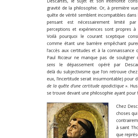
Descartes, le sujet et son intériorité cons
gravité de la philosophie. Or, à première vue,
quête de vérité semblent incompatibles dans
pensant est nécessairement limité par
perceptions et expériences sont propres à
Voilà pourquoi le courant sceptique consi
comme étant une barrière empêchant pure
l’accès aux certitudes et à la connaissance 
Paul Ricœur ne manque pas de souligner
sens
le dépassement opéré par Descar
delà du subjectivisme que l’on retrouve chez
eux, l’incertitude serait insurmontable) pou
de la quête d’une certitude apodictique »
. Hus
se trouve devant une philosophie ayant pour 
Chez Desca
choses qui
contrairem
à saint Th
que représ