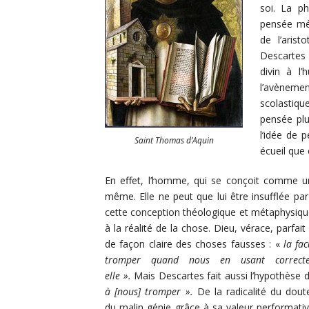
soi. La ph
pensée méd
de l’aris
Descartes 
divin à l’
l’avènemen
scolastiq
pensée plus
l’idée de 
Saint Thomas d’Aquin
écueil que 
En effet, l’homme, qui se conçoit comme un 
même. Elle ne peut que lui être insufflée par
cette conception théologique et métaphysique
à la réalité de la chose. Dieu, vérace, parfai
de façon claire des choses fausses : «
la fa
tromper quand nous en usant correcte
elle ».
Mais Descartes fait aussi l’hypothèse 
à [nous] tromper »
.
De la radicalité du dou
du malin génie grâce à sa valeur performativ