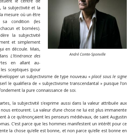
tituent le centre de
 la subjectivité et la
 la mesure où un être
 sa condition (les
 chacun et bornées).
dère la subjectivité
ment et simplement
qui en découle. Mais,
André Comte-Sponville
 dans
L’Itinérance des
tes en allant au-
 les sceptiques (pour
r développer un subjectivisme de type nouveau «
placé sous le signe
serl le qualifiera de « subjectivisme transcendantal » puisque l’on
fondement la pure connaissance de soi.
rtes, la subjectivité s’exprime aussi dans la valeur attribuée aux
 nous entourent. La valeur d’une chose ne lui est plus immanente
ent à ce qu’énonçaient les penseurs médiévaux, de saint Augustin
omas. C’est parce que les hommes manifestent un intérêt pour ce
ente la chose qu’elle est bonne, et non parce qu’elle est bonne en