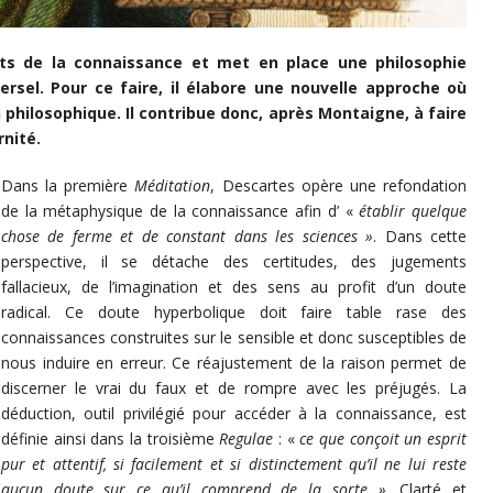
s de la connaissance et met en place une philosophie
ersel. Pour ce faire, il élabore une nouvelle approche où
on philosophique. Il contribue donc, après Montaigne, à faire
nité.
Dans la première
Méditation
, Descartes opère une refondation
de la métaphysique de la connaissance afin d’ «
établir quelque
chose de ferme et de constant dans les sciences »
. Dans cette
perspective, il se détache des certitudes, des jugements
fallacieux, de l’imagination et des sens au profit d’un doute
radical. Ce doute hyperbolique doit faire table rase des
connaissances construites sur le sensible et donc susceptibles de
nous induire en erreur. Ce réajustement de la raison permet de
discerner le vrai du faux et de rompre avec les préjugés. La
déduction, outil privilégié pour accéder à la connaissance, est
définie ainsi dans la troisième
Regulae
: «
ce que conçoit un esprit
pur et attentif, si facilement et si distinctement qu’il ne lui reste
aucun doute sur ce qu’il comprend de la sorte »
. Clarté et