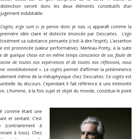
distinction seront donc les deux éléments constitutifs d’un
jugement indubitable.
Cogito, ergo sum
(« je pense donc je suis ») apparaît comme la
première idée claire et distincte énoncée par Descartes. L’
ego
écisément sa substance pensante (c’est-à-dire l’esprit). L’assertion
le est prononcée (valeur performative). Merleau-Ponty, à la suite
e de quelque chose est en même temps conscience de soi, faute de
racine de toutes nos expériences et de toutes nos réflexions, nous
même immédiatement »
. Le
cogito
permet d’affirmer la prééminence
 fondement même de la métaphysique chez Descartes. Ce
cogito
est
sentielle du discours. Cependant il fait référence à une intériorité
re.
L’homme, à la fois sujet et objet du monde, constitue le point
vité comme étant une
nt et sentant. C’est
e (contrairement à
onnant à tous). Chez