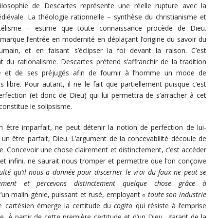
ilosophie de Descartes représente une réelle rupture avec la
iévale. La théologie rationnelle – synthèse du christianisme et
totélisme – estime que toute connaissance procède de Dieu.
marque l’entrée en modernité en déplaçant l’origine du savoir du
humain, et en faisant s’éclipser la foi devant la raison. C’est
t du rationalisme. Descartes prétend s’affranchir de la tradition
ue et de ses préjugés afin de fournir à l’homme un mode de
 libre. Pour autant, il ne le fait que partiellement puisque c’est
perfection (et donc de Dieu) qui lui permettra de s’arracher à cet
constitue le solipsisme.
être imparfait, ne peut détenir la notion de perfection de lui-
 un être parfait, Dieu. L’argument de la concevabilité découle de
. Concevoir une chose clairement et distinctement, c’est accéder
t et infini, ne saurait nous tromper et permettre que l’on conçoive
culté qu’il nous a donnée pour discerner le vrai du faux ne peut se
ment et percevons distinctement quelque chose grâce à
d’un malin génie, puissant et rusé, employant
«
toute son industrie
te cartésien émerge la certitude du
cogito
qui résiste à l’emprise
e. À partir de cette première certitude et d’un Dieu garant de la