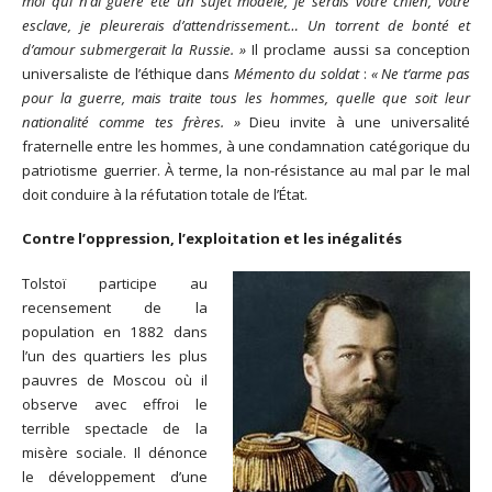
moi qui n’ai guère été un sujet modèle, je serais votre chien, votre
esclave, je pleurerais d’attendrissement… Un torrent de bonté et
d’amour submergerait la Russie. »
Il proclame aussi sa conception
universaliste de l’éthique dans
Mémento du soldat
:
« Ne t’arme pas
pour la guerre, mais traite tous les hommes, quelle que soit leur
nationalité comme tes frères. »
Dieu invite à une universalité
fraternelle entre les hommes, à une condamnation catégorique du
patriotisme guerrier. À terme, la non-résistance au mal par le mal
doit conduire à la réfutation totale de l’État.
Contre l’oppression, l’exploitation et les inégalités
Tolstoï participe au
recensement de la
population en 1882 dans
l’un des quartiers les plus
pauvres de Moscou où il
observe avec effroi le
terrible spectacle de la
misère sociale. Il dénonce
le développement d’une