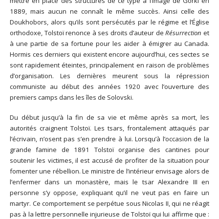
mettre en place des structures de ce type à l’image de Gorki en
1889, mais aucun ne connaît le même succès. Ainsi celle des
Doukhobors, alors qu’ils sont persécutés par le régime et l’Église
orthodoxe, Tolstoï renonce à ses droits d’auteur de
Résurrection
et
à une partie de sa fortune pour les aider à émigrer au Canada.
Hormis ces derniers qui existent encore aujourd’hui, ces sectes se
sont rapidement éteintes, principalement en raison de problèmes
d’organisation. Les dernières meurent sous la répression
communiste au début des années 1920 avec l’ouverture des
premiers camps dans les îles de Solovski.
Du début jusqu’à la fin de sa vie et même après sa mort, les
autorités craignent Tolstoï. Les tsars, frontalement attaqués par
l’écrivain, n’osent pas s’en prendre à lui. Lorsqu’à l’occasion de la
grande famine de 1891 Tolstoï organise des cantines pour
soutenir les victimes, il est accusé de profiter de la situation pour
fomenter une rébellion. Le ministre de l’intérieur envisage alors de
l’enfermer dans un monastère, mais le tsar Alexandre III en
personne s’y oppose, expliquant qu’il ne veut pas en faire un
martyr. Ce comportement se perpétue sous Nicolas II, qui ne réagit
pas à la lettre personnelle injurieuse de Tolstoï qui lui affirme que :