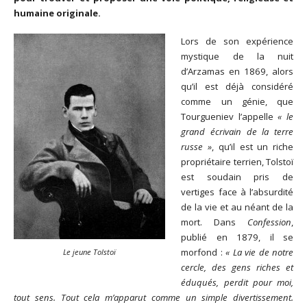
humaine originale.
Lors de son expérience
mystique de la nuit
d’Arzamas en 1869, alors
qu’il est déjà considéré
comme un génie, que
Tourgueniev l’appelle
« le
grand écrivain de la terre
russe »
, qu’il est un riche
propriétaire terrien, Tolstoï
est soudain pris de
vertiges face à l’absurdité
de la vie et au néant de la
mort. Dans
Confession
,
publié en 1879, il se
morfond :
« La vie de notre
Le jeune Tolstoï
cercle, des gens riches et
éduqués, perdit pour moi,
tout sens. Tout cela m’apparut comme un simple divertissement.