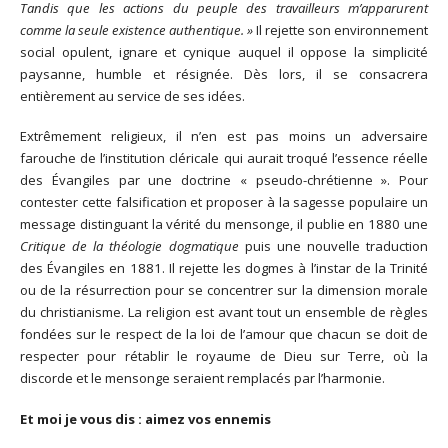
Tandis que les actions du peuple des travailleurs m’apparurent
comme la seule existence authentique. »
Il rejette son environnement
social opulent, ignare et cynique auquel il oppose la simplicité
paysanne, humble et résignée. Dès lors, il se consacrera
entièrement au service de ses idées.
Extrêmement religieux, il n’en est pas moins un adversaire
farouche de l’institution cléricale qui aurait troqué l’essence réelle
des Évangiles par une doctrine « pseudo-chrétienne ». Pour
contester cette falsification et proposer à la sagesse populaire un
message distinguant la vérité du mensonge, il publie en 1880 une
Critique de la théologie dogmatique
puis une nouvelle traduction
des Évangiles en 1881. Il rejette les dogmes à l’instar de la Trinité
ou de la résurrection pour se concentrer sur la dimension morale
du christianisme. La religion est avant tout un ensemble de règles
fondées sur le respect de la loi de l’amour que chacun se doit de
respecter pour rétablir le royaume de Dieu sur Terre, où la
discorde et le mensonge seraient remplacés par l’harmonie.
Et moi je vous dis : aimez vos ennemis