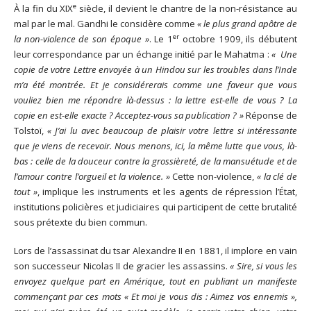
e
À la fin du XIX
siècle, il devient le chantre de la non-résistance au
mal par le mal. Gandhi le considère comme
« le plus grand apôtre de
er
la non-violence de son époque »
. Le 1
octobre 1909, ils débutent
leur correspondance par un échange initié par le Mahatma :
« Une
copie de votre Lettre envoyée à un Hindou sur les troubles dans l’Inde
m’a été montrée. Et je considérerais comme une faveur que vous
vouliez bien me répondre là-dessus : la lettre est-elle de vous ? La
copie en est-elle exacte ? Acceptez-vous sa publication ? »
Réponse de
Tolstoï,
« J’ai lu avec beaucoup de plaisir votre lettre si intéressante
que je viens de recevoir. Nous menons, ici, la même lutte que vous, là-
bas : celle de la douceur contre la grossièreté, de la mansuétude et de
l’amour contre l’orgueil et la violence. »
Cette non-violence,
« la clé de
tout »
, implique les instruments et les agents de répression l’État,
institutions policières et judiciaires qui participent de cette brutalité
sous prétexte du bien commun.
Lors de l’assassinat du tsar Alexandre II en 1881, il implore en vain
son successeur Nicolas II de gracier les assassins.
« Sire, si vous les
envoyez quelque part en Amérique, tout en publiant un manifeste
commençant par ces mots « Et moi je vous dis : Aimez vos ennemis »,