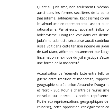
Quant au judaïsme, non seulement il n’échappe
aussi dans les formes séculières de la pen
(hassidisme, sabbataïsme, kabbalisme) comme l
le talmudisme en représenterait l’aspect atla
rationalisme. Par ailleurs, rappelant l’infl
bolchevisme, Douguine voit dans ces dernier
judaïsme atlantiste sécularisé aurait contribué
russe voit dans cette tension interne au judaï
de Karl Marx, affirmant notamment que l’arge
l’incarnation empirique du juif mystique s’att
une forme de la modernité.
Actualisation de l’éternelle lutte entre tellu
guerre entre tradition et modernité, l’oppos
géographie sacrée selon Alexandre Douguine.
et Nord – Sud. Pour le chantre de l’eurasisme,
individuel sur l’individu. L’Occident représent
Fidèle aux représentations géographiques de 
chinoise), cette opposition est également c