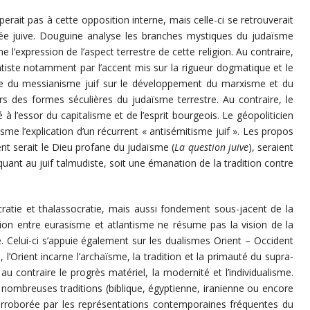
rait pas à cette opposition interne, mais celle-ci se retrouverait
sée juive. Douguine analyse les branches mystiques du judaïsme
’expression de l’aspect terrestre de cette religion. Au contraire,
ntiste notamment par l’accent mis sur la rigueur dogmatique et le
uence du messianisme juif sur le développement du marxisme et du
s des formes séculières du judaïsme terrestre. Au contraire, le
 à l’essor du capitalisme et de l’esprit bourgeois. Le géopoliticien
sme l’explication d’un récurrent « antisémitisme juif ». Les propos
nt serait le Dieu profane du judaïsme (
La question juive
), seraient
aquant au juif talmudiste, soit une émanation de la tradition contre
rocratie et thalassocratie, mais aussi fondement sous-jacent de la
ition entre eurasisme et atlantisme ne résume pas la vision de la
 Celui-ci s’appuie également sur les dualismes Orient – Occident
 l’Orient incarne l’archaïsme, la tradition et la primauté du supra-
e au contraire le progrès matériel, la modernité et l’individualisme.
nombreuses traditions (biblique, égyptienne, iranienne ou encore
orroborée par les représentations contemporaines fréquentes du