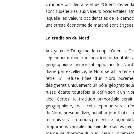
« monde occidental » et de l’Orient. Cependa
sont supérieures aux valeurs occidentales. O
laquelle les valeurs occidentales de la démocr
une stricte économie de marché sont érigées
La tradition du Nord
Aux yeux de Douguine, le couple Orient – Occ
cependant qu’une transposition horizontale t
géographique primordial opposant le Nord
divine par excellence, le Nord serait la terre 
l’être. S’il refuse l’idée d’un Nord pureme
désignerait uniquement un pôle géographique
russe écarte toutefois la définition d’un No
idée. Certes, la tradition primordiale serai
géographique, mais cette époque serait ré
du Nord, presque divin, aurait aujourd’hui dis
tel mais serait toujours présent de façon dif
proportions variables au sein de tous les peupl
même de l’homme du Sud, celui-ci incarnant 