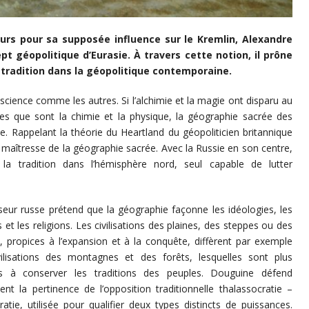
urs pour sa supposée influence sur le Kremlin, Alexandre
t géopolitique d’Eurasie. À travers cette notion, il prône
a tradition dans la géopolitique contemporaine.
science comme les autres. Si l’alchimie et la magie ont disparu au
es que sont la chimie et la physique, la géographie sacrée des
ue. Rappelant la théorie du Heartland du géopoliticien britannique
e maîtresse de la géographie sacrée. Avec la Russie en son centre,
e la tradition dans l’hémisphère nord, seul capable de lutter
eur russe prétend que la géographie façonne les idéologies, les
s et les religions. Les civilisations des plaines, des steppes ou des
, propices à l’expansion et à la conquête, diffèrent par exemple
vilisations des montagnes et des forêts, lesquelles sont plus
es à conserver les traditions des peuples. Douguine défend
nt la pertinence de l’opposition traditionnelle thalassocratie –
cratie, utilisée pour qualifier deux types distincts de puissances.