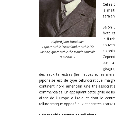
Celles 
la maît
seraien
Selon D
fixité 
la flui
Halford John Mackinder
souven
« Qui contrôle l’Heartland contrôle l’Île
coloni
Monde, qui contrôle l’Île Monde contrôle
Cependa
le monde. »
pas à
géograp
des eaux terrestres (les fleuves et les me
japonaise est de type tellurocratique malgré
continent nord américain une thalassocrat
commerciales. En appliquant cette grille de le
allant de l’Europe à l’Asie et dont le cent
tellurocratique opposé aux atlantistes États-
Géographie sacrée et religions