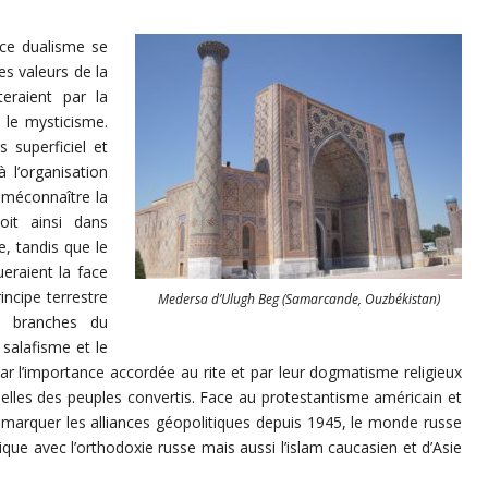
 ce dualisme se
es valeurs de la
teraient par la
t le mysticisme.
s superficiel et
à l’organisation
à méconnaître la
oit ainsi dans
e, tandis que le
ueraient la face
incipe terrestre
Medersa d’Ulugh Beg (Samarcande, Ouzbékistan)
es branches du
 salafisme et le
r l’importance accordée au rite et par leur dogmatisme religieux
onnelles des peuples convertis. Face au protestantisme américain et
emarquer les alliances géopolitiques depuis 1945, le monde russe
rique avec l’orthodoxie russe mais aussi l’islam caucasien et d’Asie