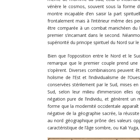
vénère le cosmos, souvent sous la forme de 
montre incapable d’en saisir la part spirit
frontalement mais à l’intérieur même des peu
être comparée à un combat manichéen du bi
premier s’incarnant dans le second. Néanmoi
supériorité du principe spirituel du Nord sur le
Bien que l’opposition entre le Nord et le Sud 
remarque que le premier couple prend une co
s’opèrent. Diverses combinaisons peuvent êtr
holisme de l’Est et l’individualisme de l’Ou
conservées stérilement par le Sud, mises en 
Sud, selon leur milieu d’immersion elles op
négation pure de l’individu, et génèrent un m
forme que la modernité occidentale apparaît 
négative de la géographie sacrée, la réussi
au nord géographique prône des valeurs oppo
caractéristique de l’âge sombre, ou Kali Yuga,