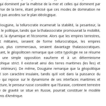
qui dominent par la maîtrise de la mer et celles qui dominent par
rise de la terre, étant précisé que ces modes de domination ne
t pas anodins sur le plan idéologique.
ouguine, la tellurocratie incarnerait la stabilité, la pesanteur, la
et le politique, tandis que la thalassocratie promouvrait la mobilité,
dité, la dynamique et l’économie. Alors que les empires terrestres,
t militaires, seraient de forme tellurocratique, les empires
aux, plus commerciaux, seraient davantage thalassocratiques.
nt, le géopoliticien remarque que cette typologie ne se résume
 une simple opposition eau/terre et à un déterminisme
hique strict. Il existerait ainsi des terres maritimes (les îles) et
rs intérieurs). De même, Douguine remarque que la géopolitique
 son caractère insulaire, tandis qu’il voit dans la puissance du
ie qui repose sur le dynamisme de ses interfaces maritimes et
cture, le penseur russe considère que l’Eurasie, continent terrestre
re de gravité se situe en Russie, pourrait constituer le modèle
Unis d’Amérique.