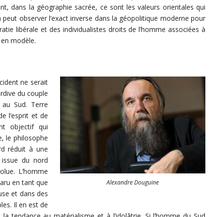
nt, dans la géographie sacrée, ce sont les valeurs orientales qui
n peut observer l’exact inverse dans la géopolitique moderne pour
atie libérale et des individualistes droits de l’homme associées à
 en modèle.
ident ne serait
ardive du couple
 au Sud. Terre
de l’esprit et de
nt objectif qui
, le philosophe
rd réduit à une
t issue du nord
volue. L’homme
paru en tant que
Alexandre Douguine
fuse et dans des
es. Il en est de
la tendance au matérialisme et à l’idolâtrie. Si l’homme du Sud