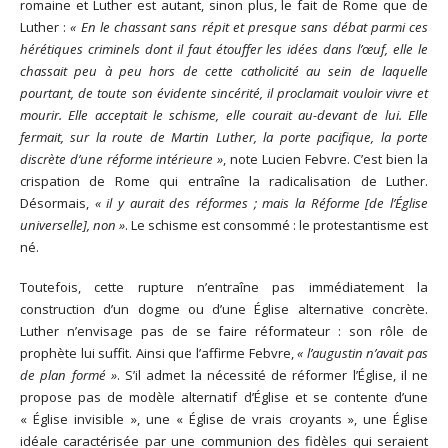
romaine et Luther est autant, sinon plus, le fait de Rome que de
Luther :
« En le chassant sans répit et presque sans débat parmi ces
hérétiques criminels dont il faut étouffer les idées dans l’œuf, elle le
chassait peu à peu hors de cette catholicité au sein de laquelle
pourtant, de toute son évidente sincérité, il proclamait vouloir vivre et
mourir. Elle acceptait le schisme, elle courait au-devant de lui. Elle
fermait, sur la route de Martin Luther, la porte pacifique, la porte
discrète d’une réforme intérieure »
, note Lucien Febvre. C’est bien la
crispation de Rome qui entraîne la radicalisation de Luther.
Désormais,
« il y aurait des réformes ; mais la Réforme [de l’Église
universelle], non »
. Le schisme est consommé : le protestantisme est
né.
Toutefois, cette rupture n’entraîne pas immédiatement la
construction d’un dogme ou d’une Église alternative concrète.
Luther n’envisage pas de se faire réformateur : son rôle de
prophète lui suffit. Ainsi que l’affirme Febvre,
« l’augustin n’avait pas
de plan formé »
. S’il admet la nécessité de réformer l’Église, il ne
propose pas de modèle alternatif d’Église et se contente d’une
« Église invisible », une « Église de vrais croyants », une Église
idéale caractérisée par une communion des fidèles qui seraient