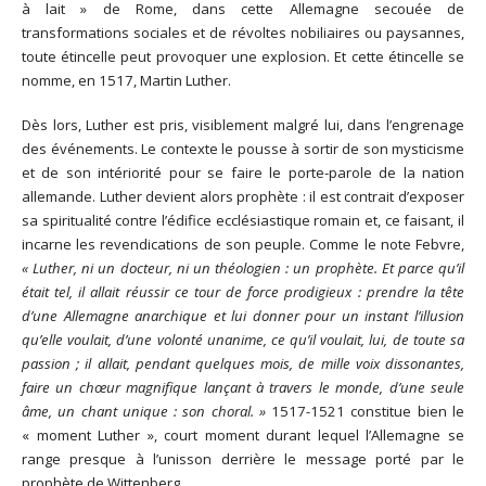
à lait » de Rome, dans cette Allemagne secouée de
transformations sociales et de révoltes nobiliaires ou paysannes,
toute étincelle peut provoquer une explosion. Et cette étincelle se
nomme, en 1517, Martin Luther.
Dès lors, Luther est pris, visiblement malgré lui, dans l’engrenage
des événements. Le contexte le pousse à sortir de son mysticisme
et de son intériorité pour se faire le porte-parole de la nation
allemande. Luther devient alors prophète : il est contrait d’exposer
sa spiritualité contre l’édifice ecclésiastique romain et, ce faisant, il
incarne les revendications de son peuple. Comme le note Febvre,
« Luther, ni un docteur, ni un théologien : un prophète. Et parce qu’il
était tel, il allait réussir ce tour de force prodigieux : prendre la tête
d’une Allemagne anarchique et lui donner pour un instant l’illusion
qu’elle voulait, d’une volonté unanime, ce qu’il voulait, lui, de toute sa
passion ; il allait, pendant quelques mois, de mille voix dissonantes,
faire un chœur magnifique lançant à travers le monde, d’une seule
âme, un chant unique : son choral. »
1517-1521 constitue bien le
« moment Luther », court moment durant lequel l’Allemagne se
range presque à l’unisson derrière le message porté par le
prophète de Wittenberg.