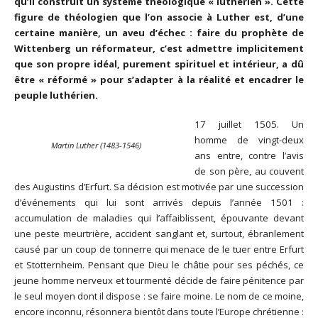
qu’il construit un système théologique « luthérien ». Cette
figure de théologien que l’on associe à Luther est, d’une
certaine manière, un aveu d’échec : faire du prophète de
Wittenberg un réformateur, c’est admettre implicitement
que son propre idéal, purement spirituel et intérieur, a dû
être « réformé » pour s’adapter à la réalité et encadrer le
peuple luthérien.
17 juillet 1505. Un
homme de vingt-deux
Martin Luther (1483-1546)
ans entre, contre l’avis
de son père, au couvent
des Augustins d’Erfurt. Sa décision est motivée par une succession
d’événements qui lui sont arrivés depuis l’année 1501 :
accumulation de maladies qui l’affaiblissent, épouvante devant
une peste meurtrière, accident sanglant et, surtout, ébranlement
causé par un coup de tonnerre qui menace de le tuer entre Erfurt
et Stotternheim. Pensant que Dieu le châtie pour ses péchés, ce
jeune homme nerveux et tourmenté décide de faire pénitence par
le seul moyen dont il dispose : se faire moine. Le nom de ce moine,
encore inconnu, résonnera bientôt dans toute l’Europe chrétienne :