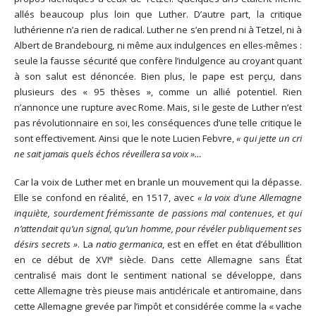
allés beaucoup plus loin que Luther. D’autre part, la critique
luthérienne n’a rien de radical. Luther ne s’en prend ni à Tetzel, ni à
Albert de Brandebourg, ni même aux indulgences en elles-mêmes :
seule la fausse sécurité que confère l’indulgence au croyant quant
à son salut est dénoncée. Bien plus, le pape est perçu, dans
plusieurs des « 95 thèses », comme un allié potentiel. Rien
n’annonce une rupture avec Rome. Mais, si le geste de Luther n’est
pas révolutionnaire en soi, les conséquences d’une telle critique le
sont effectivement. Ainsi que le note Lucien Febvre,
« qui jette un cri
ne sait jamais quels échos réveillera sa voix »…
Car la voix de Luther met en branle un mouvement qui la dépasse.
Elle se confond en réalité, en 1517, avec
« la voix d’une Allemagne
inquiète, sourdement frémissante de passions mal contenues, et qui
n’attendait qu’un signal, qu’un homme, pour révéler publiquement ses
désirs secrets »
. La
natio germanica
, est en effet en état d’ébullition
e
en ce début de XVI
siècle. Dans cette Allemagne sans État
centralisé mais dont le sentiment national se développe, dans
cette Allemagne très pieuse mais anticléricale et antiromaine, dans
cette Allemagne grevée par l’impôt et considérée comme la « vache