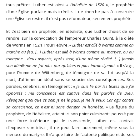
tous prêtres. Luther est ainsi
« l’idéaliste de 1520 »
, le prophète
d’une Église parfaite mais irréelle. Il ne cherche pas à construire
une Église terrestre : il n’est pas réformateur, seulement prophète.
Et c’est bien en prophète, en idéaliste, que Luther choisit de se
rendre, sur la convocation de l’empereur Charles Quint, à la diète
de Worms en 1521. Pour Febvre,
« Luther est allé à Worms comme on
marche au feu. […] Luther est allé à Worms comme au martyre, ou au
triomphe : deux aspects, après tout, d’une même réalité. […] Jamais
son idéalisme ne fut plus pur qu’alors et plus intransigeant. »
Il s’agit,
pour l’homme de Wittenberg, de témoigner de sa foi jusqu’à la
mort, d’affirmer un idéal sans se soucier des conséquences. Ses
paroles, célèbres, en témoignent :
« Je suis lié par les textes que j’ai
apportés ; ma conscience est captive dans les paroles de Dieu.
Révoquer quoi que ce soit, je ne le puis, je ne le veux. Car agir contre
sa conscience, ce n’est ni sans danger, ni honnête. »
La figure du
prophète, de l’idéaliste, atteint ici son point culminant : poussé par
une force intérieure qui le transcende, Luther est contrait
d’exposer son idéal ; il ne peut faire autrement, même sous la
menace du martyre. Il n’a que faire de l’autorité politique et de ses