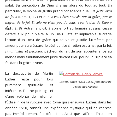
salut. Sa conception de Dieu change alors du tout au tout. En
particulier, le moine augustin prend conscience que
« le juste vivra
de foi »
(Rom. 1, 17) et que
« vous êtes sauvés par la grâce, par le
moyen de la foi. Et cela ne vient pas de vous, c’est le don de Dieu »
(Éph. 2, 8). Autrement dit, à son effort surhumain et sans cesse
défectueux pour plaire à un Dieu juste et implacable succède
l’action d’un Dieu de grâce qui sauve et justifie lui-même, par
amour pour sa créature, le pécheur. Le chrétien est ainsi, par la foi,
simul justus et peccator
, pécheur du fait de son appartenance au
monde mais simultanément juste devant Dieu pourvu qu’il place sa
foi dans la grâce divine.
La découverte de Martin
Luther reste pour lors
Lucien Febvre (1878-1956), fondateur de
purement spirituelle et
l’École des Annales
intérieure. Elle ne présage ni
d’une volonté de réformer
l’Église, ni de la rupture avec Rome qui s’ensuivra. Luther, dans les
années 1510, connaît une expérience mystique qu’il ne cherche
pas immédiatement à extérioriser. Ainsi que l’affirme l’historien