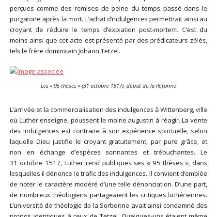
perçues comme des remises de peine du temps passé dans le
purgatoire après la mort. L’achat d’indulgences permettrait ainsi au
croyant de réduire le temps d’expiation post-mortem. C’est du
moins ainsi que cet acte est présenté par des prédicateurs zélés,
tels le frère dominicain Johann Tetzel.
Les « 95 thèses » (31 octobre 1517), début de la Réforme
L’arrivée et la commercialisation des indulgences à Wittenberg, ville
où Luther enseigne, poussent le moine augustin à réagir. La vente
des indulgences est contraire à son expérience spirituelle, selon
laquelle Dieu justifie le croyant gratuitement, par pure grâce, et
non en échange d’espèces sonnantes et trébuchantes. Le
31 octobre 1517, Luther rend publiques ses « 95 thèses », dans
lesquelles il dénonce le trafic des indulgences. Il convient d’emblée
de noter le caractère modéré d’une telle dénonciation. D’une part,
de nombreux théologiens partageaient les critiques luthériennes.
L’université de théologie de la Sorbonne avait ainsi condamné des
propos identiques à ceux de Tetzel. Quelques-uns étaient même