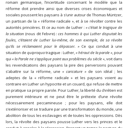
romain germanique, l’incertitude concernant le modèle que la
réforme doit prendre ainsi que diverses crises économiques et
sociales poussent les paysans à s’unir autour de Thomas Müntzer,
un partisan de la « réforme radicale », et à se révolter contre les
autorités princières. Et ce au nom de Luther :
« c’était le tragique de
la situation
(nous dit Febvre)
: ces hommes à qui Luther disputait les
foules, c’étaient de Luther lui-même, de son exemple, de sa révolte
qu’ils se réclamaient pour le dépasser. »
Ce qui conduit à une
situation de
quiproquo
tragique : Luther,
« héraut de la parole »
, pour
qui
« la Parole ne s’applique point aux problèmes du siècle »
, voit dans
les revendications des paysans la pire des perversions pouvant
s’abattre sur la réforme, une
« caricature »
de son idéal ; les
adeptes de la « réforme radicale » et les paysans voient au
contraire en Luther un hypocrite et un couard, qui refuse de mettre
en pratique sa propre parole. Pour Luther, la liberté du chrétien est
purement intérieure et ne peut être le prétexte d’une révolte
nécessairement peccamineuse ; pour les paysans, elle doit
s’extérioriser et se traduire par une transformation du monde, une
abolition de tous les esclavages et de toutes les oppressions. Dès
lors, la révolte des paysans pousse Luther vers les princes et le
conduit à appeler à la répression. Prenant un temps la posture du