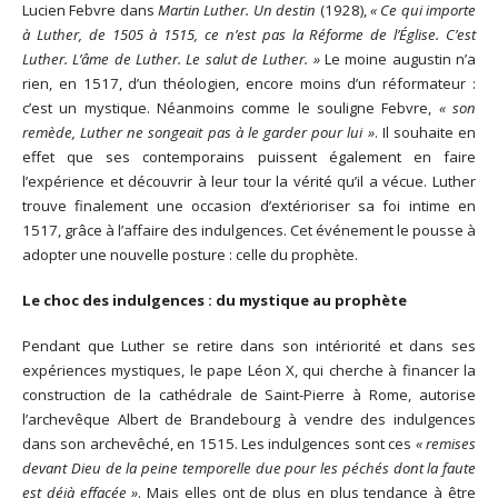
Lucien Febvre dans
Martin Luther. Un destin
(1928),
« Ce qui importe
à Luther, de 1505 à 1515, ce n’est pas la Réforme de l’Église. C’est
Luther. L’âme de Luther. Le salut de Luther. »
Le moine augustin n’a
rien, en 1517, d’un théologien, encore moins d’un réformateur :
c’est un mystique. Néanmoins comme le souligne Febvre,
« son
remède, Luther ne songeait pas à le garder pour lui »
. Il souhaite en
effet que ses contemporains puissent également en faire
l’expérience et découvrir à leur tour la vérité qu’il a vécue. Luther
trouve finalement une occasion d’extérioriser sa foi intime en
1517, grâce à l’affaire des indulgences. Cet événement le pousse à
adopter une nouvelle posture : celle du prophète.
Le choc des indulgences : du mystique au prophète
Pendant que Luther se retire dans son intériorité et dans ses
expériences mystiques, le pape Léon X, qui cherche à financer la
construction de la cathédrale de Saint-Pierre à Rome, autorise
l’archevêque Albert de Brandebourg à vendre des indulgences
dans son archevêché, en 1515. Les indulgences sont ces
« remises
devant Dieu de la peine temporelle due pour les péchés dont la faute
est déjà effacée »
. Mais elles ont de plus en plus tendance à être