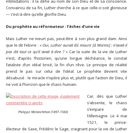
intimidations : il la défie au nom de son Dieu et de sa conscience.
Convaincu de sa fin, Luther cherche à ce que celle-ci soit glorieuse
— c’est-à-dire qu’elle glorifie Dieu.
Du prophète au réformateur : l’échec d’une vie
Mais Luther ne meurt pas, peut-être à son plus grand dam. Ainsi
que le dit Febvre :
« Oui, Luther aurait dû mourir [à Worms] : n’avait-il
pas dit tout ce qu’il avait à dire ? »
Car la suite de la vie de Luther
n’est, d’après l’historien, qu’une longue déchéance, le constat
fataliste d’un idéal brisé, la fin d’un rêve. Le principe de réalité
prend le pas sur celui de l’idéal. Le prophète devient vite
désabusé : le miracle n’opère plus et, plutôt que l’action de Dieu, il
ne voit à l’horizon que le chaos humain.
Car, dès que Luther
s’absente, le chaos
s’empare de
Philippe Melanchthon (1497-1560)
l’Allemagne. Le 4 mai
1521, le prince-
électeur de Saxe, Frédéric le Sage, craignant pour la vie de Luther