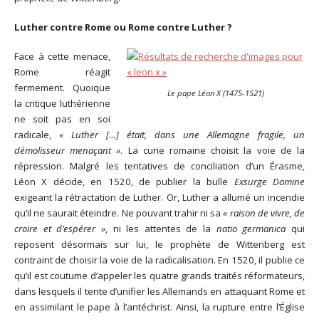
Luther contre Rome ou Rome contre Luther ?
Face à cette menace,
Rome réagit
fermement. Quoique
Le pape Léon X (1475-1521)
la critique luthérienne
ne soit pas en soi
radicale,
« Luther […] était, dans une Allemagne fragile, un
démolisseur menaçant »
. La curie romaine choisit la voie de la
répression. Malgré les tentatives de conciliation d’un Érasme,
Léon X décide, en 1520, de publier la bulle
Exsurge Domine
exigeant la rétractation de Luther. Or, Luther a allumé un incendie
qu’il ne saurait éteindre. Ne pouvant trahir ni sa
« raison de vivre, de
croire et d’espérer »
, ni les attentes de la
natio germanica
qui
reposent désormais sur lui, le prophète de Wittenberg est
contraint de choisir la voie de la radicalisation. En 1520, il publie ce
qu’il est coutume d’appeler les quatre grands traités réformateurs,
dans lesquels il tente d’unifier les Allemands en attaquant Rome et
en assimilant le pape à l’antéchrist. Ainsi, la rupture entre l’Église