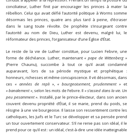
conciliateur, Luther finit par encourager les princes à mater la
rébellion. Celui qui avait défié l’autorité politique à Worms somme
désormais les princes, quatre ans plus tard à peine, d’écraser
dans le sang toute révolte. De prophète s’insurgeant contre
l’autorité au nom de Dieu, Luther est devenu, malgré lui, le
réformateur des princes, l’organisateur d’une Église d’État.
Le reste de la vie de Luther constitue, pour Lucien Febvre, une
forme de déchéance. Luther, maintenant
« pape de Wittenberg »
(Pierre Chaunu), succombe à tout ce qu’il avait condamné
auparavant, lors de sa période mystique et prophétique :
honneurs, richesses et même concupiscence. Il vit désormais, dans
ces
« années de repli
»,
« bourgeoisement, prudemment »
et
« banalement »
, selon les mots de Febvre. Il
« s’assied dans la vie. Un
peu pesamment »
. Installé, par le prince-électeur, dans son ancien
couvent devenu propriété d’État, il se marie, prend du poids, se
résigne à une vie bourgeoise. Il laisse son ressentiment contre les
catholiques, les Juifs et le Turc se développer et sa pensée prend
un tour ouvertement conservateur. S’il ne renie pas son idéal, il le
prend pour ce qu’il est : un idéal, c’est-à-dire une idée inatteignable