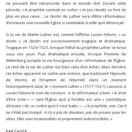
ne pouvant être retranscrite dans le monde réel. Durant cette
période,
« le prophète somnole en Luther »
et ses réveils se font de
plus en plus rares… Le destin de Luther sera d’être réformateur,
d’instaurer une nouvelle Église si semblable à celle qu’il dénonçait.
Si la vie de Martin Luther est, comme l’affirme Lucien Febvre,
« un
destin »
, ce destin est successivement tragique et dramatique.
Tragique en 1524-1525, lorsque l’idéal du prophète Luther se brise
sous ses yeux. Puis dramatique ensuite, lorsque l’homme de
Wittenberg accepte la vie bourgeoise d’un réformateur de l’Église.
Le récit de la vie de Luther est bien celui d’un échec. Mais derrière
cet échec apparent se cache une victoire, que traduisent l’épisode
de Worms et l’irruption de l’éternité dans un moment
historiquement situé, le « moment Luther » (1517-1521). Laissons à
Lucien Febvre le soin de conclure : si le réformateur a bien
« le droit
d’être triste »
— tant l’Église qu’il a fondée est une
« contrefaçon
dérisoire »
de ce contre quoi il s’est battu —,
« le prophète, non. Car il
ne s’était pas trompé : il n’y a pas de douanes, pas de prisons pour les
idées. Elles sont insaisissables et proprement indestructibles. »
PARTAGER :