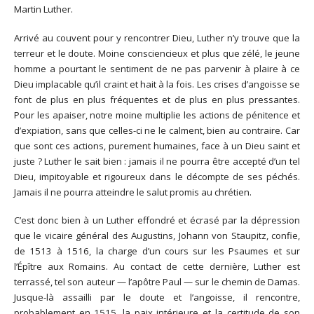
Martin Luther.
Arrivé au couvent pour y rencontrer Dieu, Luther n’y trouve que la
terreur et le doute. Moine consciencieux et plus que zélé, le jeune
homme a pourtant le sentiment de ne pas parvenir à plaire à ce
Dieu implacable qu’il craint et hait à la fois. Les crises d’angoisse se
font de plus en plus fréquentes et de plus en plus pressantes.
Pour les apaiser, notre moine multiplie les actions de pénitence et
d’expiation, sans que celles-ci ne le calment, bien au contraire. Car
que sont ces actions, purement humaines, face à un Dieu saint et
juste ? Luther le sait bien : jamais il ne pourra être accepté d’un tel
Dieu, impitoyable et rigoureux dans le décompte de ses péchés.
Jamais il ne pourra atteindre le salut promis au chrétien.
C’est donc bien à un Luther effondré et écrasé par la dépression
que le vicaire général des Augustins, Johann von Staupitz, confie,
de 1513 à 1516, la charge d’un cours sur les Psaumes et sur
l’Épître aux Romains. Au contact de cette dernière, Luther est
terrassé, tel son auteur — l’apôtre Paul — sur le chemin de Damas.
Jusque-là assailli par le doute et l’angoisse, il rencontre,
probablement en 1515, la paix intérieure et la certitude de son