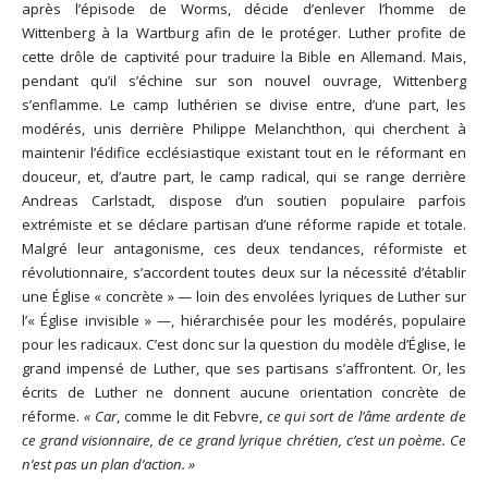
après l’épisode de Worms, décide d’enlever l’homme de
Wittenberg à la Wartburg afin de le protéger. Luther profite de
cette drôle de captivité pour traduire la Bible en Allemand. Mais,
pendant qu’il s’échine sur son nouvel ouvrage, Wittenberg
s’enflamme. Le camp luthérien se divise entre, d’une part, les
modérés, unis derrière Philippe Melanchthon, qui cherchent à
maintenir l’édifice ecclésiastique existant tout en le réformant en
douceur, et, d’autre part, le camp radical, qui se range derrière
Andreas Carlstadt, dispose d’un soutien populaire parfois
extrémiste et se déclare partisan d’une réforme rapide et totale.
Malgré leur antagonisme, ces deux tendances, réformiste et
révolutionnaire, s’accordent toutes deux sur la nécessité d’établir
une Église « concrète » — loin des envolées lyriques de Luther sur
l’« Église invisible » —, hiérarchisée pour les modérés, populaire
pour les radicaux. C’est donc sur la question du modèle d’Église, le
grand impensé de Luther, que ses partisans s’affrontent. Or, les
écrits de Luther ne donnent aucune orientation concrète de
réforme.
« Car
, comme le dit Febvre,
ce qui sort de l’âme ardente de
ce grand visionnaire, de ce grand lyrique chrétien, c’est un poème. Ce
n’est pas un plan d’action. »