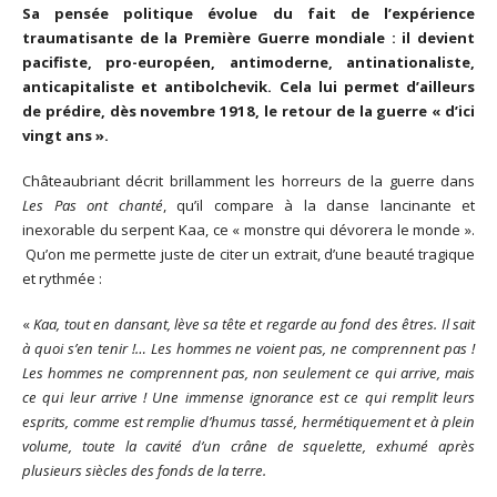
Sa pensée politique évolue du fait de l’expérience
traumatisante de la Première Guerre mondiale : il devient
pacifiste, pro-européen, antimoderne, antinationaliste,
anticapitaliste et antibolchevik. Cela lui permet d’ailleurs
de prédire, dès novembre 1918, le retour de la guerre « d’ici
vingt ans ».
Châteaubriant décrit brillamment les horreurs de la guerre dans
Les Pas ont chanté
, qu’il compare à la danse lancinante et
inexorable du serpent Kaa, ce « monstre qui dévorera le monde ».
Qu’on me permette juste de citer un extrait, d’une beauté tragique
et rythmée :
«
Kaa, tout en dansant, lève sa tête et regarde au fond des êtres. Il sait
à quoi s’en tenir !… Les hommes ne voient pas, ne comprennent pas !
Les hommes ne comprennent pas, non seulement ce qui arrive, mais
ce qui leur arrive ! Une immense ignorance est ce qui remplit leurs
esprits, comme est remplie d’humus tassé, hermétiquement et à plein
volume, toute la cavité d’un crâne de squelette, exhumé après
plusieurs siècles des fonds de la terre.