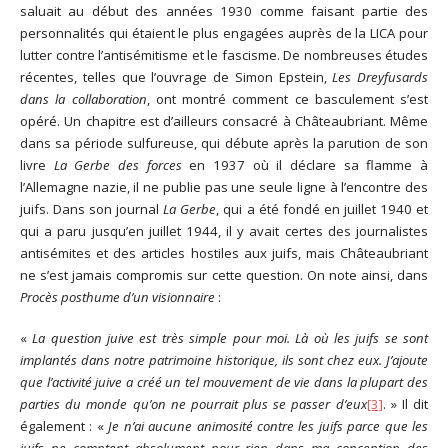
saluait au début des années 1930 comme faisant partie des
personnalités qui étaient le plus engagées auprès de la LICA pour
lutter contre l’antisémitisme et le fascisme. De nombreuses études
récentes, telles que l’ouvrage de Simon Epstein,
Les Dreyfusards
dans la collaboration
, ont montré comment ce basculement s’est
opéré. Un chapitre est d’ailleurs consacré à Châteaubriant. Même
dans sa période sulfureuse, qui débute après la parution de son
livre
La Gerbe des forces
en 1937 où il déclare sa flamme à
l’Allemagne nazie, il ne publie pas une seule ligne à l’encontre des
juifs. Dans son journal
La Gerbe
, qui a été fondé en juillet 1940 et
qui a paru jusqu’en juillet 1944, il y avait certes des journalistes
antisémites et des articles hostiles aux juifs, mais Châteaubriant
ne s’est jamais compromis sur cette question. On note ainsi, dans
Procès posthume d’un visionnaire
:
«
La question juive est très simple pour moi. Là où les juifs se sont
implantés dans notre patrimoine historique, ils sont chez eux. J’ajoute
que l’activité juive a créé un tel mouvement de vie dans la plupart des
parties du monde qu’on ne pourrait plus se passer d’eux
[3]
. » Il dit
également : «
Je n’ai aucune animosité contre les juifs parce que les
juifs ne comptent absolument pour rien dans ma conception des