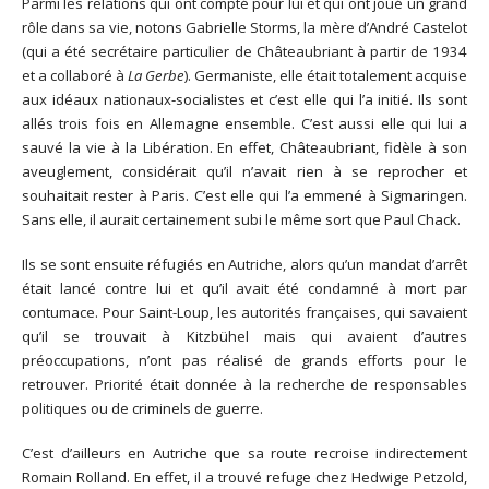
Parmi les relations qui ont compté pour lui et qui ont joué un grand
rôle dans sa vie, notons Gabrielle Storms, la mère d’André Castelot
(qui a été secrétaire particulier de Châteaubriant à partir de 1934
et a collaboré à
La Gerbe
). Germaniste, elle était totalement acquise
aux idéaux nationaux-socialistes et c’est elle qui l’a initié. Ils sont
allés trois fois en Allemagne ensemble. C’est aussi elle qui lui a
sauvé la vie à la Libération. En effet, Châteaubriant, fidèle à son
aveuglement, considérait qu’il n’avait rien à se reprocher et
souhaitait rester à Paris. C’est elle qui l’a emmené à Sigmaringen.
Sans elle, il aurait certainement subi le même sort que Paul Chack.
Ils se sont ensuite réfugiés en Autriche, alors qu’un mandat d’arrêt
était lancé contre lui et qu’il avait été condamné à mort par
contumace. Pour Saint-Loup, les autorités françaises, qui savaient
qu’il se trouvait à Kitzbühel mais qui avaient d’autres
préoccupations, n’ont pas réalisé de grands efforts pour le
retrouver. Priorité était donnée à la recherche de responsables
politiques ou de criminels de guerre.
C’est d’ailleurs en Autriche que sa route recroise indirectement
Romain Rolland. En effet, il a trouvé refuge chez Hedwige Petzold,