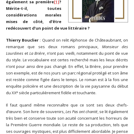
également sa première
[1]
?
Mérite-t-il, toutes
considérations morales
mises de côté, d’être
redécouvert d’un point de vue littéraire ?
Thierry Bouclier
: Quand on relit Alphonse de Châteaubriant, on
remarque que ses deux romans principaux,
Monsieur des
Lourdines
et
La Brière
, n’ont pas vieilli, notamment du point de vue
du style. Le vocabulaire est certes recherché mais les lieux décrits
n’ont pour ainsi dire pas changé. En effet, la Brière, pour prendre
son exemple, est de nos jours un parc régional protégé et son âme
est restée comme figée dans le temps. Le roman est à la fois une
enquête policière et une description de la vie paysanne du début
e
du XX
siècle particulièrement fidèle et touchante.
Il faut quand même reconnaître que ce sont ses deux chefs-
d’œuvre. Son livre de souvenirs,
Les Pas ont chanté
, se lit également
très bien et conserve toute son acuité concernant les horreurs de
la Première Guerre mondiale. Le reste de sa production, tels que
ses ouvrages mystiques, est plus difficilement abordable. Je pense