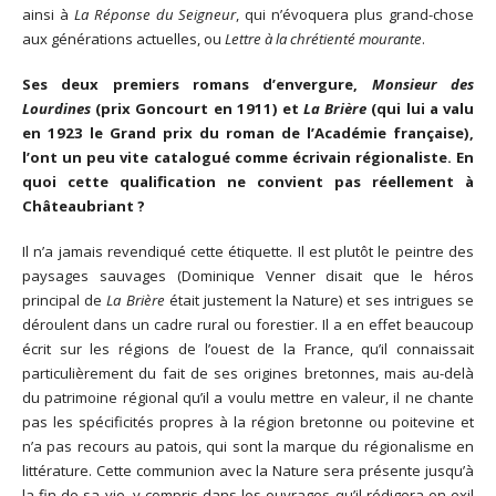
ainsi à
La Réponse du Seigneur
, qui n’évoquera plus grand-chose
aux générations actuelles, ou
Lettre à la chrétienté mourante
.
Ses deux premiers romans d’envergure,
Monsieur des
Lourdines
(prix Goncourt en 1911) et
La Brière
(qui lui a valu
en 1923 le Grand prix du roman de l’Académie française),
l’ont un peu vite catalogué comme écrivain régionaliste. En
quoi cette qualification ne convient pas réellement à
Châteaubriant ?
Il n’a jamais revendiqué cette étiquette. Il est plutôt le peintre des
paysages sauvages (Dominique Venner disait que le héros
principal de
La Brière
était justement la Nature) et ses intrigues se
déroulent dans un cadre rural ou forestier. Il a en effet beaucoup
écrit sur les régions de l’ouest de la France, qu’il connaissait
particulièrement du fait de ses origines bretonnes, mais au-delà
du patrimoine régional qu’il a voulu mettre en valeur, il ne chante
pas les spécificités propres à la région bretonne ou poitevine et
n’a pas recours au patois, qui sont la marque du régionalisme en
littérature. Cette communion avec la Nature sera présente jusqu’à
la fin de sa vie, y compris dans les ouvrages qu’il rédigera en exil