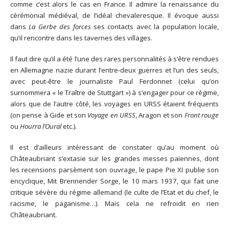
comme c’est alors le cas en France. Il admire la renaissance du
cérémonial médiéval, de l’idéal chevaleresque. Il évoque aussi
dans
La Gerbe des forces
ses contacts avec la population locale,
qu’il rencontre dans les tavernes des villages.
Il faut dire qu’il a été l’une des rares personnalités à s’être rendues
en Allemagne nazie durant l’entre-deux guerres et l’un des seuls,
avec peut-être le journaliste Paul Ferdonnet (celui qu’on
surnommera « le Traître de Stuttgart ») à s’engager pour ce régime,
alors que de l’autre côté, les voyages en URSS étaient fréquents
(on pense à Gide et son
Voyage en URSS
, Aragon et son
Front rouge
ou
Hourra l’Oural
etc.).
Il est d’ailleurs intéressant de constater qu’au moment où
Châteaubriant s’extasie sur les grandes messes païennes, dont
les recensions parsèment son ouvrage, le pape Pie XI publie son
encyclique, Mit Brennender Sorge, le 10 mars 1937, qui fait une
critique sévère du régime allemand (le culte de l’Etat et du chef, le
racisme, le paganisme…). Mais cela ne refroidit en rien
Châteaubriant.