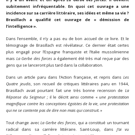
subitement infréquentable. En quoi cet ouvrage a une
incidence sur sa carrière littéraire, ses idées et même sa vie ?
Brasillach a qualifié cet ouvrage de « démission de
l’intelligence ».
Dans l’ensemble, il n’y a pas eu de bon accueil de ce livre. Et le
témoignage de Brasillach est révélateur. Ce dernier était certes
plus engagé pour l’Espagne franquiste et l’Italie mussolinienne
mais
La Gerbe des forces
a également été très mal reçue par des
gens qui se lanceront plus tard dans la collaboration.
Dans un article paru dans l’Action française, et repris dans
Les
Quatre jeudis
, son recueil de critiques littéraires paru en 1944,
Brasillach avait pourtant fait une très bonne recension de
La
Réponse du Seigneur ;
il le décrit ainsi comme «
une protestation
magnifique contre les conceptions égoïstes de la vie, une protestation
qui ne se contente pas de dire non mais qui construit.
»
Tout change avec
La Gerbe des forces
, qui a constitué un tournant
radical dans sa carrière littéraire. Saint-Loup, dans
J’ai vu