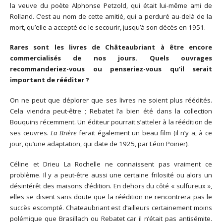
la veuve du poète Alphonse Petzold, qui était lui-même ami de
Rolland. C’est au nom de cette amitié, qui a perduré au-delà de la
mort, qu’elle a accepté de le secourir, jusqu’à son décès en 1951.
Rares sont les livres de Châteaubriant à être encore
commercialisés de nos jours. Quels ouvrages
recommanderiez-vous ou penseriez-vous qu’il serait
important de rééditer ?
On ne peut que déplorer que ses livres ne soient plus réédités.
Cela viendra peut-être ; Rebatet l’a bien été dans la collection
Bouquins récemment. Un éditeur pourrait s’atteler à la réédition de
ses œuvres.
La Brière
ferait également un beau film (il n’y a, à ce
jour, qu’une adaptation, qui date de 1925, par Léon Poirier).
Céline et Drieu La Rochelle ne connaissent pas vraiment ce
problème. Il y a peut-être aussi une certaine frilosité ou alors un
désintérêt des maisons d’édition. En dehors du côté « sulfureux »,
elles se disent sans doute que la réédition ne rencontrera pas le
succès escompté. Chateaubriant est d’ailleurs certainement moins
polémique que Brasillach ou Rebatet car il n’était pas antisémite.