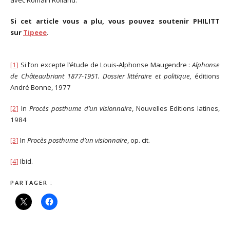
avec Romain Rolland.
Si cet article vous a plu, vous pouvez soutenir PHILITT
sur
Tipeee
.
[1]
Si l’on excepte l’étude de Louis-Alphonse Maugendre :
Alphonse
de Châteaubriant 1877-1951. Dossier littéraire et politique,
éditions
André Bonne, 1977
[2]
In
Procès posthume d’un visionnaire
, Nouvelles Editions latines,
1984
[3]
In
Procès posthume d’un visionnaire
, op. cit.
[4]
Ibid.
PARTAGER :