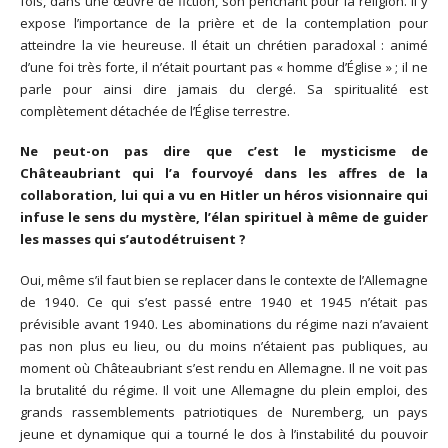
fois, dans une œuvre de fiction, son penchant pour la religion. Il y
expose l’importance de la prière et de la contemplation pour
atteindre la vie heureuse. Il était un chrétien paradoxal : animé
d’une foi très forte, il n’était pourtant pas « homme d’Église » ; il ne
parle pour ainsi dire jamais du clergé. Sa spiritualité est
complètement détachée de l’Église terrestre.
Ne peut-on pas dire que c’est le mysticisme de
Châteaubriant qui l’a fourvoyé dans les affres de la
collaboration, lui qui a vu en Hitler un héros visionnaire qui
infuse le sens du mystère, l’élan spirituel à même de guider
les masses qui s’autodétruisent ?
Oui, même s’il faut bien se replacer dans le contexte de l’Allemagne
de 1940. Ce qui s’est passé entre 1940 et 1945 n’était pas
prévisible avant 1940. Les abominations du régime nazi n’avaient
pas non plus eu lieu, ou du moins n’étaient pas publiques, au
moment où Châteaubriant s’est rendu en Allemagne. Il ne voit pas
la brutalité du régime. Il voit une Allemagne du plein emploi, des
grands rassemblements patriotiques de Nuremberg, un pays
jeune et dynamique qui a tourné le dos à l’instabilité du pouvoir