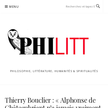
Aller
MENU
au
contenu
PHILOSOPHIE, LITTÉRATURE, HUMANITÉS & SPIRITUALITÉS
Thierry Bouclier : « Alphonse de
Châteaubriant n’a jamais vraiment