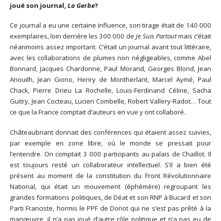
joué son journal,
La Gerbe
?
Ce journal a eu une certaine influence, son tirage était de 140 000
exemplaires, loin derrière les 300 000 de
Je Suis Partout
mais c’était
néanmoins assez important. C’était un journal avant tout littéraire,
avec les collaborations de plumes non négligeables, comme Abel
Bonnard, Jacques Chardonne, Paul Morand, Georges Blond, Jean
Anouilh, Jean Giono, Henry de Montherlant, Marcel Aymé, Paul
Chack, Pierre Drieu La Rochelle, Louis-Ferdinand Céline, Sacha
Guitry, Jean Cocteau, Lucien Combelle, Robert Vallery-Radot… Tout
ce que la France comptait d’auteurs en vue y ont collaboré.
Châteaubriant donnait des conférences qui étaient assez suivies,
par exemple en zone libre, où le monde se pressait pour
l’entendre. On comptait 3 000 participants au palais de Chaillot. Il
est toujours resté un collaborateur intellectuel. S’il a bien été
présent au moment de la constitution du Front Révolutionnaire
National, qui était un mouvement (éphémère) regroupant les
grandes formations politiques, de Déat et son RNP à Bucard et son
Parti Franciste, hormis le PPF de Doriot qui ne s’est pas prêté à la
manœuvre, il n’a pas joué d’autre rôle politique et n’a pas eu de