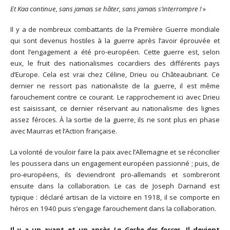
Et Kaa continue, sans jamais se hâter, sans jamais s’interrompre !
»
Il y a de nombreux combattants de la Première Guerre mondiale
qui sont devenus hostiles à la guerre après l’avoir éprouvée et
dont l’engagement a été pro-européen. Cette guerre est, selon
eux, le fruit des nationalismes cocardiers des différents pays
d’Europe. Cela est vrai chez Céline, Drieu ou Châteaubriant. Ce
dernier ne ressort pas nationaliste de la guerre, il est même
farouchement contre ce courant. Le rapprochement ici avec Drieu
est saisissant, ce dernier réservant au nationalisme des lignes
assez féroces. À la sortie de la guerre, ils ne sont plus en phase
avec Maurras et l’Action française.
La volonté de vouloir faire la paix avec l’Allemagne et se réconcilier
les poussera dans un engagement européen passionné ; puis, de
pro-européens, ils deviendront pro-allemands et sombreront
ensuite dans la collaboration. Le cas de Joseph Darnand est
typique : déclaré artisan de la victoire en 1918, il se comporte en
héros en 1940 puis s’engage farouchement dans la collaboration.
Il y a un avant et un après
La Gerbe des forces
. Il devient