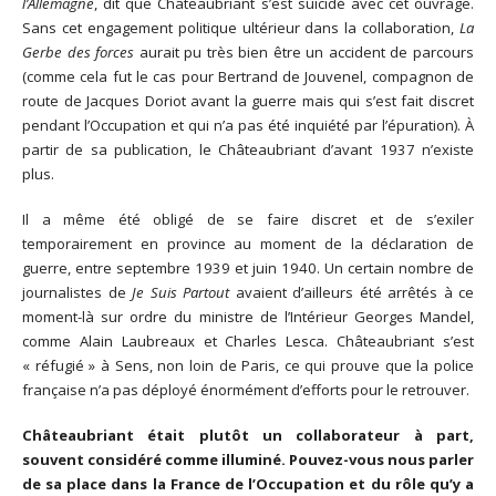
l’Allemagne
, dit que Châteaubriant s’est suicidé avec cet ouvrage.
Sans cet engagement politique ultérieur dans la collaboration,
La
Gerbe des forces
aurait pu très bien être un accident de parcours
(comme cela fut le cas pour Bertrand de Jouvenel, compagnon de
route de Jacques Doriot avant la guerre mais qui s’est fait discret
pendant l’Occupation et qui n’a pas été inquiété par l’épuration). À
partir de sa publication, le Châteaubriant d’avant 1937 n’existe
plus.
Il a même été obligé de se faire discret et de s’exiler
temporairement en province au moment de la déclaration de
guerre, entre septembre 1939 et juin 1940. Un certain nombre de
journalistes de
Je Suis Partout
avaient d’ailleurs été arrêtés à ce
moment-là sur ordre du ministre de l’Intérieur Georges Mandel,
comme Alain Laubreaux et Charles Lesca. Châteaubriant s’est
« réfugié » à Sens, non loin de Paris, ce qui prouve que la police
française n’a pas déployé énormément d’efforts pour le retrouver.
Châteaubriant était plutôt un collaborateur à part,
souvent considéré comme illuminé. Pouvez-vous nous parler
de sa place dans la France de l’Occupation et du rôle qu’y a