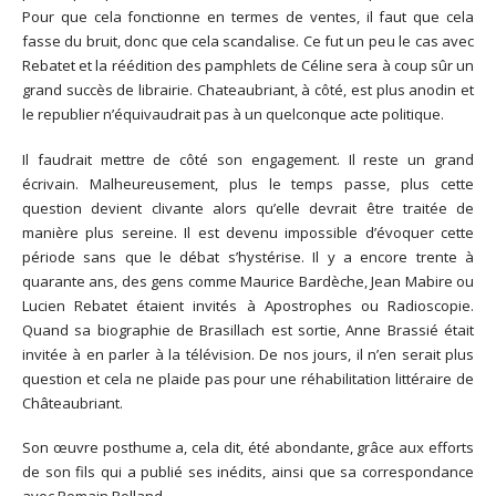
Pour que cela fonctionne en termes de ventes, il faut que cela
fasse du bruit, donc que cela scandalise. Ce fut un peu le cas avec
Rebatet et la réédition des pamphlets de Céline sera à coup sûr un
grand succès de librairie. Chateaubriant, à côté, est plus anodin et
le republier n’équivaudrait pas à un quelconque acte politique.
Il faudrait mettre de côté son engagement. Il reste un grand
écrivain. Malheureusement, plus le temps passe, plus cette
question devient clivante alors qu’elle devrait être traitée de
manière plus sereine. Il est devenu impossible d’évoquer cette
période sans que le débat s’hystérise. Il y a encore trente à
quarante ans, des gens comme Maurice Bardèche, Jean Mabire ou
Lucien Rebatet étaient invités à Apostrophes ou Radioscopie.
Quand sa biographie de Brasillach est sortie, Anne Brassié était
invitée à en parler à la télévision. De nos jours, il n’en serait plus
question et cela ne plaide pas pour une réhabilitation littéraire de
Châteaubriant.
Son œuvre posthume a, cela dit, été abondante, grâce aux efforts
de son fils qui a publié ses inédits, ainsi que sa correspondance