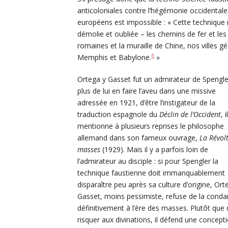
anticoloniales contre l’hégémonie occidenta
européens est impossible : « Cette technique
démolie et oubliée – les chemins de fer et le
romaines et la muraille de Chine, nos villes g
6
Memphis et Babylone.
»
Ortega y Gasset fut un admirateur de Spengle
plus de lui en faire l’aveu dans une missive
adressée en 1921, d’être l’instigateur de la
traduction espagnole du
Déclin de l’Occident
, il
mentionne à plusieurs reprises le philosophe
allemand dans son fameux ouvrage,
La Révol
masses
(1929). Mais il y a parfois loin de
l’admirateur au disciple : si pour Spengler la
technique faustienne doit immanquablement
disparaître peu après sa culture d’origine, Ort
Gasset, moins pessimiste, refuse de la cond
définitivement à l’ère des masses. Plutôt que 
risquer aux divinations, il défend une concept