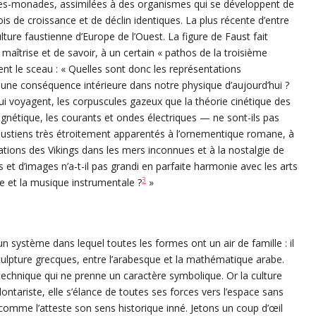
ures-monades, assimilées à des organismes qui se développent de
s de croissance et de déclin identiques. La plus récente d’entre
ulture faustienne d’Europe de l’Ouest. La figure de Faust fait
e maîtrise et de savoir, à un certain « pathos de la troisième
ent le sceau : « Quelles sont donc les représentations
ne conséquence intérieure dans notre physique d’aujourd’hui ?
qui voyagent, les corpuscules gazeux que la théorie cinétique des
agnétique, les courants et ondes électriques — ne sont-ils pas
austiens très étroitement apparentés à l’ornementique romane, à
ations des Vikings dans les mers inconnues et à la nostalgie de
t d’images n’a-t-il pas grandi en parfaite harmonie avec les arts
3
ve et la musique instrumentale ?
»
n système dans lequel toutes les formes ont un air de famille : il
sculpture grecques, entre l’arabesque et la mathématique arabe.
a technique qui ne prenne un caractère symbolique. Or la culture
tariste, elle s’élance de toutes ses forces vers l’espace sans
, comme l’atteste son sens historique inné. Jetons un coup d’œil