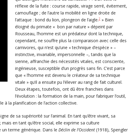
réflexe de la fuite : course rapide, virage serré, évitement,
camouflage ; de l’autre la mobilité en ligne droite de
2
l’attaque : bond du lion, plongeon de l’aigle.
» Bien
éloigné du primate « bon par nature » dépeint par
Rousseau, l’homme est un prédateur dont la technique,
cependant, ne souffre plus la comparaison avec celle des
carnivores, qui n’est qu’une « technique d’espèce » –
instinctive, invariable, impersonnelle –, tandis que la
sienne, affranchie des nécessités vitales, est consciente,
ingénieuse, susceptible d’un progrès sans fin. C’est parce
que « l’homme est devenu le créateur de sa technique
vitale » qu’il a ensuite pu l’élever au rang de fait culturel.
Deux étapes, toutefois, ont dû être franchies dans
l’évolution : la formation de la main, pour fabriquer l’outil,
e à la planification de l’action collective.
gne de sa supériorité sur l’animal. En tant qu’être vivant, sa
mais en tant qu’être social, elle exprime sa culture
re un terme générique. Dans le
Déclin de l’Occident
(1918), Spengler