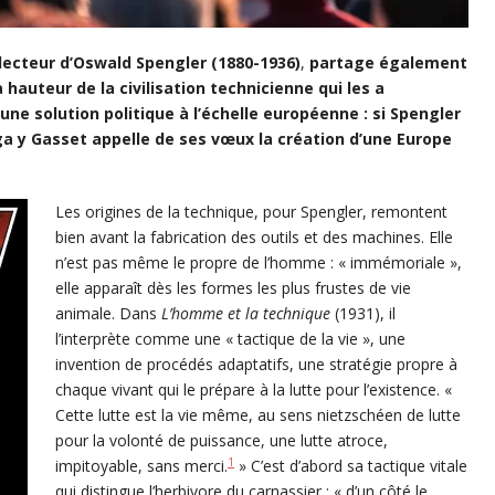
lecteur d’
Oswald Spengler (1880-1936)
,
partage également
 hauteur de la civilisation technicienne qui les a
ne solution politique à l’échelle européenne : si Spengler
ga y Gasset appelle de ses vœux la création d’une Europe
Les origines de la technique, pour Spengler, remontent
bien avant la fabrication des outils et des machines. Elle
n’est pas même le propre de l’homme : « immémoriale »,
elle apparaît dès les formes les plus frustes de vie
animale. Dans
L’homme et la technique
(1931), il
l’interprète comme une « tactique de la vie », une
invention de procédés adaptatifs, une stratégie propre à
chaque vivant qui le prépare à la lutte pour l’existence. «
Cette lutte est la vie même, au sens nietzschéen de lutte
pour la volonté de puissance, une lutte atroce,
1
impitoyable, sans merci.
» C’est d’abord sa tactique vitale
qui distingue l’herbivore du carnassier : « d’un côté le