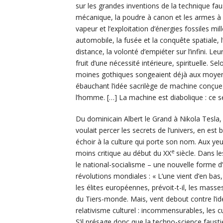
sur les grandes inventions de la technique faust
mécanique, la poudre à canon et les armes à 
vapeur et l’exploitation d’énergies fossiles mil
automobile, la fusée et la conquête spatiale, 
distance, la volonté d’empiéter sur l’infini. Le
fruit d’une nécessité intérieure, spirituelle. Se
moines gothiques songeaient déjà aux moyens 
ébauchant l’idée sacrilège de machine conçue
l’homme. […] La machine est diabolique : ce s
Du dominicain Albert le Grand à Nikola Tesla, 
voulait percer les secrets de l’univers, en est 
échoir à la culture qui porte son nom. Aux yeux
e
moins critique au début du XX
siècle. Dans l
le national-socialisme – une nouvelle forme d
révolutions mondiales : « L’une vient d’en bas, 
les élites européennes, prévoit-t-il, les masse
du Tiers-monde. Mais, vent debout contre l’id
relativisme culturel : incommensurables, les c
S’il présage donc que la techno-science faust