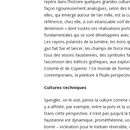
repère dans l’histoire quelques grandes cult
façon rigoureusement analogues, selon des loi
elles, qui émerge autour de l’an mille, est la c
référence, chez elle, à son intarissable soif d
dimension » dont toutes ses réalisations port
fondamentales qui se sont développées avec u
Les rayons polarisés de la lumière, les éons 
gaz fait fuir et lancer, les champs de force m
tous des visions faustiennes, des symboles f
l’ascension des édifices gothiques, aux explor
Colomb et de Copernic ? Ce monde de formes e
contemporains, la peinture à l’huile perspecti
Cultures techniques
Spengler, on le voit, pense la culture comme u
y a affinité, par exemple, entre la
polis
et la 
Dans cette perspective, il n’est pas jusqu’à l
faustienne est dynamique, prométhéenne, volon
borne – inclination pour le lointain réversible