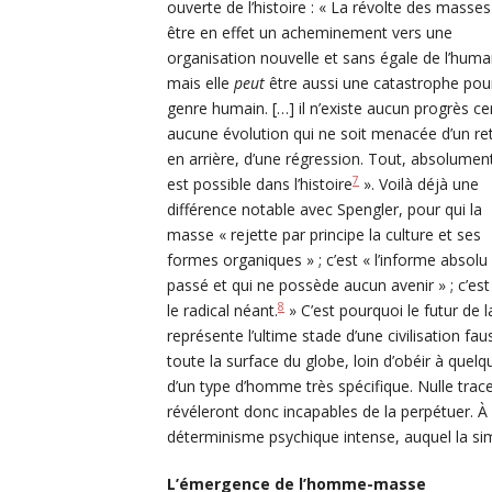
ouverte de l’histoire : « La révolte des masse
être en effet un acheminement vers une
organisation nouvelle et sans égale de l’human
mais elle
peut
être aussi une catastrophe pour
genre humain. […] il n’existe aucun progrès cer
aucune évolution qui ne soit menacée d’un re
en arrière, d’une régression. Tout, absolumen
7
est possible dans l’histoire
». Voilà déjà une
différence notable avec Spengler, pour qui la
masse « rejette par principe la culture et ses
formes organiques » ; c’est « l’informe absol
passé et qui ne possède aucun avenir » ; c’est « 
8
le radical néant.
» C’est pourquoi le futur de l
représente l’ultime stade d’une civilisation fau
toute la surface du globe, loin d’obéir à que
d’un type d’homme très spécifique. Nulle trace
révéleront donc incapables de la perpétuer. À 
déterminisme psychique intense, auquel la s
L’émergence de l’homme-masse