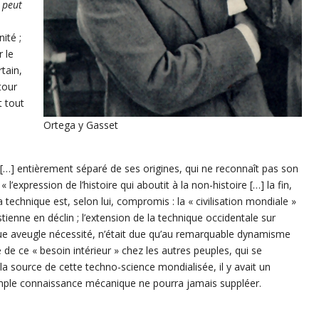
s
peut
ité ;
 le
tain,
tour
t tout
Ortega y Gasset
u […] entièrement séparé de ses origines, qui ne reconnaît pas son
l’expression de l’histoire qui aboutit à la non-histoire […] la fin,
a technique est, selon lui, compromis : la « civilisation mondiale »
stienne en déclin ; l’extension de la technique occidentale sur
lque aveugle nécessité, n’était due qu’au remarquable dynamisme
 de ce « besoin intérieur » chez les autres peuples, qui se
la source de cette techno-science mondialisée, il y avait un
imple connaissance mécanique ne pourra jamais suppléer.