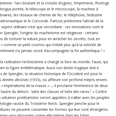
ienne : l’arc-boutant et la croisée d’ogives, l’imprimerie, l’horloge
longue portée, le télescope et le microscope, la machine à
lénaires, les réseaux de chemin de fer, le téléphone, l’industrie
l’aéronautique et le Concorde. Partout prédomine l’attrait de la
ur aspect utilitaire n’est que secondaire : ces innovations sont le
lon Spengler, l’origine du machinisme est religieuse : certains
de torturer la nature pour en arracher les secrets, tout en
 « comme un petit cosmos qui n’obéit plus qu’à la volonté de
4
entiment n’a jamais cessé d’accompagner la foi authentique.
»
la civilisation technicienne a changé la face du monde. Faust, qui
bien la figure emblématique. Aussi son destin tragique doit-il
 de Spengler, la situation historique de l’Occident est pour le
es
Années décisives
(1933), où affleure son profond mépris envers
’ « impérialisme de la masse » –, il proclame l’imminence de deux
5
l’autre du dehors : lutte des classes et lutte des races.
» Contre
s urbaines prolétarisées seront appelées à s’allier avec les peuples
éologie raciste du Troisième Reich, Spengler penche pour le
ultures ne peuvent s’assimiler les formes qui leur sont étrangères.
ienne sera retournée contre elle-même dans les luttes