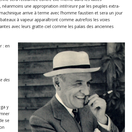
le, néanmoins une appropriation
intérieure
par les peuples extra-
 machinique arrive à terme avec l’homme faustien et sera un jour
s bateaux à vapeur apparaîtront comme autrefois les voies
éantes avec leurs gratte-ciel comme les palais des anciennes
r : en
te des
ega y
amner
de se
ion