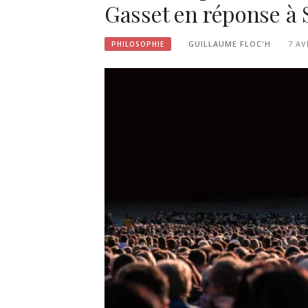
Gasset en réponse à 
GUILLAUME FLOC'H
7 AV
PHILOSOPHIE