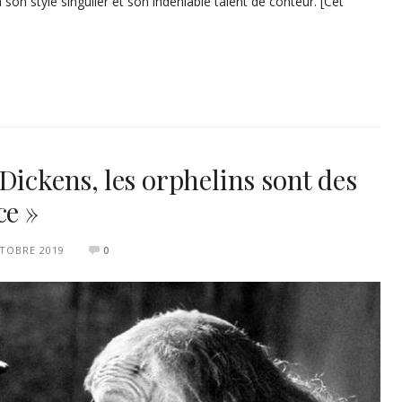
son style singulier et son indéniable talent de conteur. [Cet
Dickens, les orphelins sont des
ce »
TOBRE 2019
0