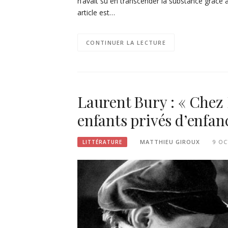
n’avait su en transcender la substance grâce à 
article est…
CONTINUER LA LECTURE
Laurent Bury : « Chez 
enfants privés d’enfan
MATTHIEU GIROUX
9 OC
LITTÉRATURE