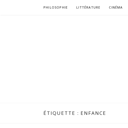
Aller
PHILOSOPHIE
LITTÉRATURE
CINÉMA
au
contenu
ÉTIQUETTE :
ENFANCE