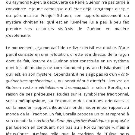
ou Raymond Ruyer, la découverte de René Guénon n’a pas tardé à
convaincre le jeune catholique qu’il était déjà. Longtemps disciple
du pérennialiste Frithjof Schuon, son approfondissement du
mystère chrétien tel qu’il est en lui-même lui a peu à peu fait
prendre ses distances vis-à-vis de Guénon en matière
d’ésotérisme.
Le mouvement argumentatif de ce livre décisif est double. D’une
part il consiste en une réfutation, directe et indirecte, de la façon
dont, de fait, l’œuvre de Guénon s’est constituée en un système
dont les affirmations ne correspondent pas au christianisme tel
qu’il est, en son mystère. Cependant, il ne s’agit pas ici d’un
« anti-
guénonisme systématique »
, qui serait dénué d’intérêt : l’œuvre de
Guénon reste
« véritablement irremplaçable »
selon Borella, en
raison de ses précieuses études sur le symbolisme traditionnel,
sur la métaphysique, sur l’exposition des doctrines orientales et
sur la mise en rapport critique du monde moderne par rapport au
monde de la Tradition. En fait, Borella propose un tri et reprend à
son compte la
« recherche d’une perspective ésotérique »
proposée
par Guénon en concluant, non pas au « Roi du monde », mais à
Jésus-Christ lui-même telle que la tradition de l’Eglise nous