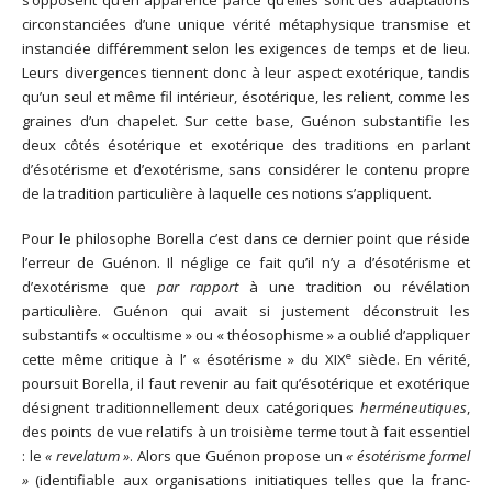
s’opposent qu’en apparence parce qu’elles sont des adaptations
circonstanciées d’une unique vérité métaphysique transmise et
instanciée différemment selon les exigences de temps et de lieu.
Leurs divergences tiennent donc à leur aspect exotérique, tandis
qu’un seul et même fil intérieur, ésotérique, les relient, comme les
graines d’un chapelet. Sur cette base, Guénon substantifie les
deux côtés ésotérique et exotérique des traditions en parlant
d’ésotérisme et d’exotérisme, sans considérer le contenu propre
de la tradition particulière à laquelle ces notions s’appliquent.
Pour le philosophe Borella c’est dans ce dernier point que réside
l’erreur de Guénon. Il néglige ce fait qu’il n’y a d’ésotérisme et
d’exotérisme que
par rapport
à une tradition ou révélation
particulière. Guénon qui avait si justement déconstruit les
substantifs « occultisme » ou « théosophisme » a oublié d’appliquer
e
cette même critique à l’ « ésotérisme » du XIX
siècle. En vérité,
poursuit Borella, il faut revenir au fait qu’ésotérique et exotérique
désignent traditionnellement deux catégoriques
herméneutiques
,
des points de vue relatifs à un troisième terme tout à fait essentiel
: le
« revelatum »
. Alors que Guénon propose un
« ésotérisme formel
»
(identifiable aux organisations initiatiques telles que la franc-