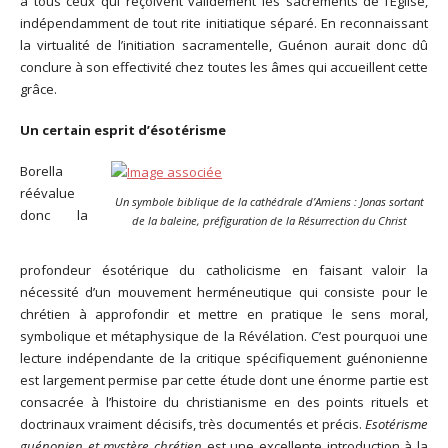
à tous ceux qui reçoivent validement les sacrements de l’Eglise,
indépendamment de tout rite initiatique séparé. En reconnaissant
la virtualité de l’initiation sacramentelle, Guénon aurait donc dû
conclure à son effectivité chez toutes les âmes qui accueillent cette
grâce.
Un certain esprit d’ésotérisme
Borella
réévalue
Un symbole biblique de la cathédrale d’Amiens : Jonas sortant
donc la
de la baleine, préfiguration de la Résurrection du Christ
profondeur ésotérique du catholicisme en faisant valoir la
nécessité d’un mouvement herméneutique qui consiste pour le
chrétien à approfondir et mettre en pratique le sens moral,
symbolique et métaphysique de la Révélation. C’est pourquoi une
lecture indépendante de la critique spécifiquement guénonienne
est largement permise par cette étude dont une énorme partie est
consacrée à l’histoire du christianisme en des points rituels et
doctrinaux vraiment décisifs, très documentés et précis.
Esotérisme
guénonien et mystère chrétien
est une excellente introduction à la