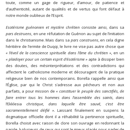
toute, comme un gage de rigueur, d’amour, de patience et
d’authenticité, autant de qualités et de vertus qui font défaut à
notre monde oublieux de l’Esprit.
Esotérisme guénonien et mystère chrétien
consiste ainsi, dans sa
pars destruens
, en une réfutation de Guénon au sujet de l’initiation
dans le christianisme. Mais dans sa
pars construens
, en cela digne
héritière de l’ermite de Duqqi, le livre ne vise pas autre chose que
« l’éveil de la conscience spirituelle dans l’âme du chrétien »
, en un
« plaidoyer pour un certain esprit d’ésotérisme »
apte à dissiper bien
des doutes, des mésinterprétations et des contradictions qui
affectent le catholicisme moderne et découragent de la pratique
religieuse bien de nos contemporains. Borella rappelle ainsi que
l’Église, par qui le Christ s’adresse aux pécheurs et non aux
parfaits, a pour mission de
« constituer le peuple des sanctifiés, de
faire entrer tous les hommes dans l’assemblée des saints, dans
l’Ekklesia
christique, dans laquelle être sauvé, c’est être
sacramentellement déifié »
. Laissant finalement en suspens la
dogmatique officielle dont il a réhabilité la pertinence spirituelle,
Borella choisit avec raison de clore son ouvrage en redonnant la
parole à plusieurs de ceux qui sont le mieux placés pour parler de