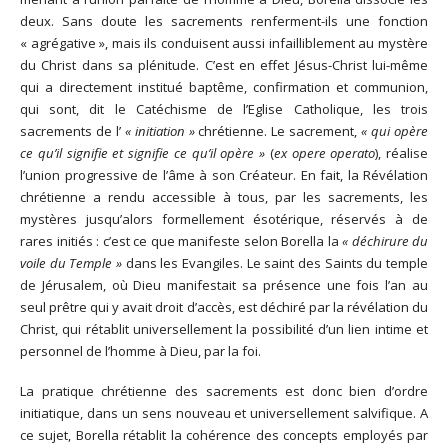
deux. Sans doute les sacrements renferment-ils une fonction
« agrégative », mais ils conduisent aussi infailliblement au mystère
du Christ dans sa plénitude. C’est en effet Jésus-Christ lui-même
qui a directement institué baptême, confirmation et communion,
qui sont, dit le Catéchisme de l’Eglise Catholique, les trois
sacrements de l’
« initiation »
chrétienne. Le sacrement,
« qui opère
ce qu’il signifie et signifie ce qu’il opère »
(
ex opere operato
), réalise
l’union progressive de l’âme à son Créateur. En fait, la Révélation
chrétienne a rendu accessible à tous, par les sacrements, les
mystères jusqu’alors formellement ésotérique, réservés à de
rares initiés : c’est ce que manifeste selon Borella la
« déchirure du
voile du Temple »
dans les Evangiles. Le saint des Saints du temple
de Jérusalem, où Dieu manifestait sa présence une fois l’an au
seul prêtre qui y avait droit d’accès, est déchiré par la révélation du
Christ, qui rétablit universellement la possibilité d’un lien intime et
personnel de l’homme à Dieu, par la foi.
La pratique chrétienne des sacrements est donc bien d’ordre
initiatique, dans un sens nouveau et universellement salvifique. A
ce sujet, Borella rétablit la cohérence des concepts employés par