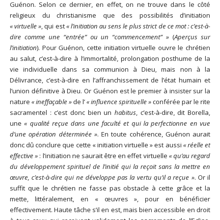
Guénon. Selon ce dernier, en effet, on ne trouve dans le côté
religieux du christianisme que des possibilités d’initiation
« virtuelle »
, qui est
« l’initiation au sens le plus strict de ce mot : c’est-à-
dire comme une “entrée” ou un “commencement” »
(
Aperçus sur
l’initiation
). Pour Guénon, cette initiation virtuelle ouvre le chrétien
au salut, c’est-à-dire à l’immortalité, prolongation posthume de la
vie individuelle dans sa communion à Dieu, mais non à la
Délivrance, c’est-à-dire en l’affranchissement de l’état humain et
l’union définitive à Dieu. Or Guénon est le premier à insister sur la
nature
« ineffaçable »
de l’
« influence spirituelle »
conférée par le rite
sacramentel : c’est donc bien un
habitus
, c’est-à-dire, dit Borella,
une
« qualité reçue dans une faculté et qui la perfectionne en vue
d’une opération déterminée »
. En toute cohérence, Guénon aurait
donc dû conclure que cette « initiation virtuelle » est aussi
« réelle et
effective »
: l’initiation ne saurait être en effet virtuelle
« qu’au regard
du développement spirituel de l’initié qui la reçoit sans la mettre en
œuvre, c’est-à-dire qui ne développe pas la vertu qu’il a reçue »
. Or il
suffit que le chrétien ne fasse pas obstacle à cette grâce et la
mette, littéralement, en « œuvres », pour en bénéficier
effectivement. Haute tâche s’il en est, mais bien accessible en droit