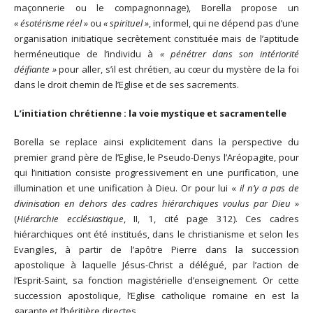
maçonnerie ou le compagnonnage), Borella propose un
« ésotérisme réel »
ou
« spirituel »
, informel, qui ne dépend pas d’une
organisation initiatique secrètement constituée mais de l’aptitude
herméneutique de l’individu à
« pénétrer dans son intériorité
déifiante »
pour aller, s’il est chrétien, au cœur du mystère de la foi
dans le droit chemin de l’Eglise et de ses sacrements.
L’initiation chrétienne : la voie mystique et sacramentelle
Borella se replace ainsi explicitement dans la perspective du
premier grand père de l’Eglise, le Pseudo-Denys l’Aréopagite, pour
qui l’initiation consiste progressivement en une purification, une
illumination et une unification à Dieu. Or pour lui «
il n’y a pas de
divinisation en dehors des cadres hiérarchiques voulus par Dieu »
(
Hiérarchie ecclésiastique
, II, 1, cité page 312). Ces cadres
hiérarchiques ont été institués, dans le christianisme et selon les
Evangiles, à partir de l’apôtre Pierre dans la succession
apostolique à laquelle Jésus-Christ a délégué, par l’action de
l’Esprit-Saint, sa fonction magistérielle d’enseignement. Or cette
succession apostolique, l’Eglise catholique romaine en est la
garante et l’héritière directes.