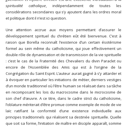
spiritualité catholique
, indépendamment de toutes les
considérations secondaires qui s’y ajoutent dans les ordres moral
et politique dont il n’est ici question.
Une attention accrue aux moyens permettant d’assurer le
développement spirituel du chrétien eût été bienvenue. C’est à
raison que Borella reconnaît l’existence d’un certain ésotérisme
formel au sein même du catholicisme, qui joue effectivement un
double rôle de dynamisation et de transmission de la vie spirituelle
: c’est le cas de la Fraternité des Chevaliers du divin Paraclet ou
encore de l’Assemblée des Amis qui est à l’origine de la
Congrégation du Saint Esprit. L’auteur aurait gagné à s’y attarder et
à évoquer en particulier les initiations de métier, derniers vestiges
d’un monde traditionnel où l’être humain se réalisait dans sa tâche
en recomposant les lois du macrocosme dans le microcosme de
son chef d’œuvre. A ce titre, dans le cadre strict du catholicisme,
l’oblature mériterait d’être promue comme exemple de mode de vie
laïc ratifiant la conformité d’une existence individuelle aux
principes traditionnels qui réalisent sa destinée spirituelle. Quelle
que soit sa forme, l’initiation de maître en disciple apparaît, somme