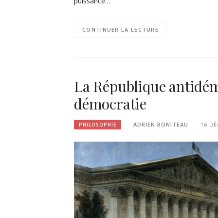
puissance…
CONTINUER LA LECTURE
La République antidémo
démocratie
ADRIEN BONITEAU
16 DÉ
PHILOSOPHIE