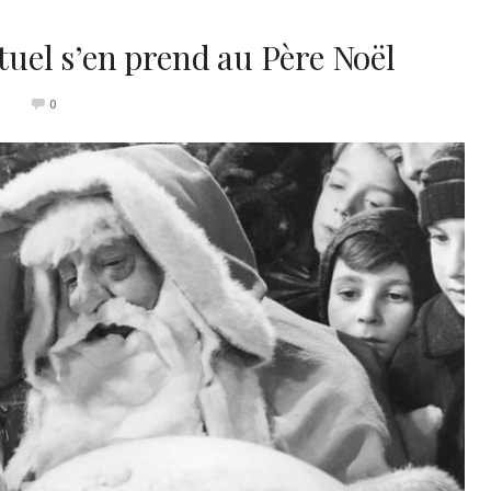
ctuel s’en prend au Père Noël
8
0