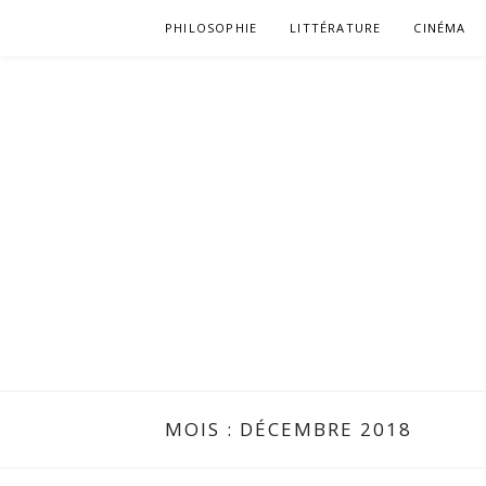
Aller
PHILOSOPHIE
LITTÉRATURE
CINÉMA
au
contenu
MOIS :
DÉCEMBRE 2018