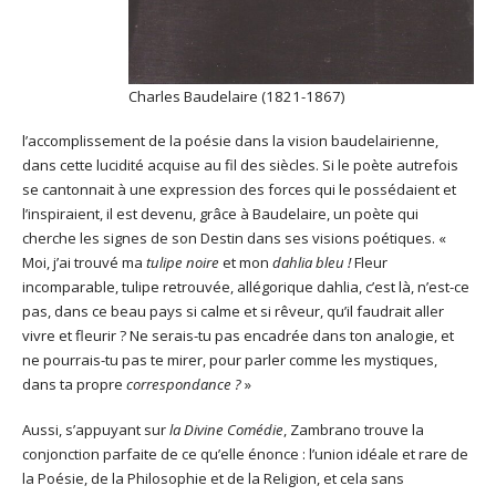
Charles Baudelaire (1821-1867)
l’accomplissement de la poésie dans la vision baudelairienne,
dans cette lucidité acquise au fil des siècles. Si le poète autrefois
se cantonnait à une expression des forces qui le possédaient et
l’inspiraient, il est devenu, grâce à Baudelaire, un poète qui
cherche les signes de son Destin dans ses visions poétiques. «
Moi, j’ai trouvé ma
tulipe noire
et mon
dahlia bleu !
Fleur
incomparable, tulipe retrouvée, allégorique dahlia, c’est là, n’est-ce
pas, dans ce beau pays si calme et si rêveur, qu’il faudrait aller
vivre et fleurir ? Ne serais-tu pas encadrée dans ton analogie, et
ne pourrais-tu pas te mirer, pour parler comme les mystiques,
dans ta propre
correspondance
?
»
Aussi, s’appuyant sur
la Divine Comédie
, Zambrano trouve la
conjonction parfaite de ce qu’elle énonce : l’union idéale et rare de
la Poésie, de la Philosophie et de la Religion, et cela sans