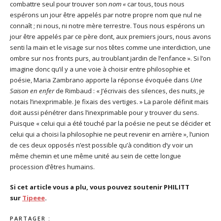
combattre seul pour trouver son
nom «
car tous, tous nous
espérons un jour être appelés par notre propre nom que nul ne
connaît ; ni nous, ni notre mère terrestre. Tous nous espérons un
jour être appelés par ce père dont, aux premiers jours, nous avons
senti la main et le visage sur nos têtes comme une interdiction, une
ombre sur nos fronts purs, au troublant jardin de l’enfance ». Si l’on
imagine donc qu’il y a une voie à choisir entre philosophie et
poésie, Maria Zambrano apporte la réponse évoquée dans
Une
Saison en enfer
de Rimbaud : « J’écrivais des silences, des nuits, je
notais l’inexprimable. Je fixais des vertiges. » La parole définit mais
doit aussi pénétrer dans l’inexprimable pour y trouver du sens.
Puisque « celui qui a été touché par la poésie ne peut se décider et
celui qui a choisi la philosophie ne peut revenir en arrière », l’union
de ces deux opposés n’est possible qu’à condition d’y voir un
même chemin et une même unité au sein de cette longue
procession d’êtres humains.
Si cet article vous a plu, vous pouvez soutenir PHILITT
sur
Tipeee
.
PARTAGER :