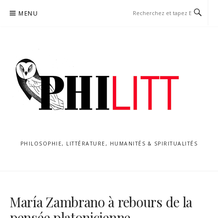
Aller
MENU
au
contenu
PHILOSOPHIE, LITTÉRATURE, HUMANITÉS & SPIRITUALITÉS
María Zambrano à rebours de la
pensée platonicienne