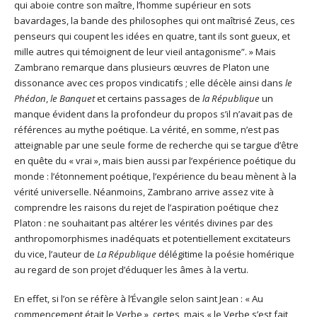
qui aboie contre son maître, l’homme supérieur en sots
bavardages, la bande des philosophes qui ont maîtrisé Zeus, ces
penseurs qui coupent les idées en quatre, tant ils sont gueux, et
mille autres qui témoignent de leur vieil antagonisme”. » Mais
Zambrano remarque dans plusieurs œuvres de Platon une
dissonance avec ces propos vindicatifs ; elle décèle ainsi dans
le
Phédon
,
le Banquet
et certains passages de
la République
un
manque évident dans la profondeur du propos s’il n’avait pas de
références au mythe poétique. La vérité, en somme, n’est pas
atteignable par une seule forme de recherche qui se targue d’être
en quête du « vrai », mais bien aussi par l’expérience poétique du
monde : l’étonnement poétique, l’expérience du beau mènent à la
vérité universelle. Néanmoins, Zambrano arrive assez vite à
comprendre les raisons du rejet de l’aspiration poétique chez
Platon : ne souhaitant pas altérer les vérités divines par des
anthropomorphismes inadéquats et potentiellement excitateurs
du vice, l’auteur de
La République
délégitime la poésie homérique
au regard de son projet d’éduquer les âmes à la vertu.
En effet, si l’on se réfère à l’Évangile selon saint Jean : « Au
commencement était le Verbe », certes, mais « le Verbe s’est fait