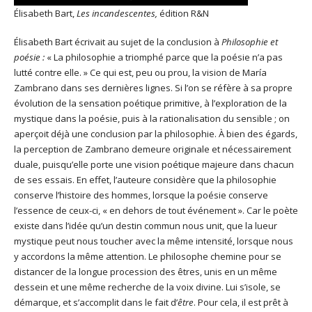
Élisabeth Bart,
Les incandescentes,
édition R&N
Élisabeth Bart écrivait au sujet de la conclusion à
Philosophie et
poésie :
«
La philosophie a triomphé parce que la poésie n’a pas
lutté contre elle. » Ce qui est, peu ou prou, la vision de María
Zambrano dans ses dernières lignes. Si l’on se réfère à sa propre
évolution de la sensation poétique primitive, à l’exploration de la
mystique dans la poésie, puis à la rationalisation du sensible ; on
aperçoit déjà une conclusion par la philosophie. À bien des égards,
la perception de Zambrano demeure originale et nécessairement
duale, puisqu’elle porte une vision poétique majeure dans chacun
de ses essais. En effet, l’auteure considère que la philosophie
conserve l’histoire des hommes, lorsque la poésie conserve
l’essence de ceux-ci, « en dehors de tout événement ». Car le poète
existe dans l’idée qu’un destin commun nous unit, que la lueur
mystique peut nous toucher avec la même intensité, lorsque nous
y accordons la même attention. Le philosophe chemine pour se
distancer de la longue procession des êtres, unis en un même
dessein et une même recherche de la voix divine. Lui s’isole, se
démarque, et s’accomplit dans le fait d’
être
. Pour cela, il est prêt à