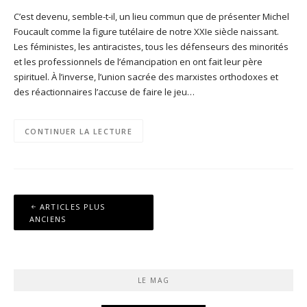
C’est devenu, semble-t-il, un lieu commun que de présenter Michel
Foucault comme la figure tutélaire de notre XXIe siècle naissant.
Les féministes, les antiracistes, tous les défenseurs des minorités
et les professionnels de l’émancipation en ont fait leur père
spirituel. À l’inverse, l’union sacrée des marxistes orthodoxes et
des réactionnaires l’accuse de faire le jeu…
CONTINUER LA LECTURE
Navigation
ARTICLES PLUS
des
ANCIENS
articles
LE MAG