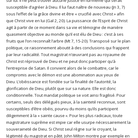
sur lui. Il ne peut trouver aucune justice en lui-même qui serait
susceptible d’agréer à Dieu. Il lui faut naître de nouveau (Jn 3, 7)
sous l’effet de la grâce divine et être « crucifié avec Christ » afin
que Christ vive en lui (Gal 2, 20). La puissance de l’Esprit de Christ
agit à partir de ce moment dans sa vie et témoigne de manière
quasiment objective au monde qu’il est élu de Dieu : c’est à ses
fruits que l’on reconnaît l’arbre (Mt 7, 15-20). Transposé sur le plan
politique, ce raisonnement aboutit à des conclusions qui frappent
par leur radicalité. Tout magistrat n’œuvrant pas au royaume de
Christ est réprouvé de Dieu et ne peut donc participer qu’à
l’entreprise de Satan. Il convient alors de le combattre, car le
compromis avec le démon est une abomination aux yeux de
Dieu. L’obéissance est fondée sur la finalité de l’autorité, la
glorification de Dieu, plutôt que sur sa nature. Elle est donc
conditionnelle. Tout mandat politique se voit ainsi fragilisé. Pour
certains, seuls des délégués pieux, à la sainteté reconnue, sont
susceptibles d’être obéis, pourvu du moins qu’ils participent
diligemment à la « sainte cause ». Pour les plus radicaux, toute
magistrature suprême est impie car elle usurpe nécessairement la
souveraineté de Dieu. Si Christ seul règne sur le croyant, la
légitimité du magistrat en pâtit. John Milton montre par exemple en