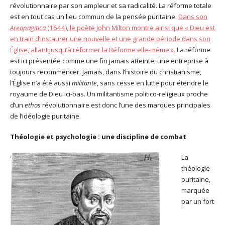
révolutionnaire par son ampleur et sa radicalité. La réforme totale
est en tout cas un lieu commun de la pensée puritaine.
Dans son
Areopagitica
(1644), le poète John Milton montre ainsi que « Dieu est
en train d’instaurer une nouvelle et une grande période dans son
Église, allant jusqu’à réformer la Réforme elle-même ».
La réforme
est ici présentée comme une fin jamais atteinte, une entreprise à
toujours recommencer. Jamais, dans l’histoire du christianisme,
l’Église n’a été aussi
militante
, sans cesse en lutte pour étendre le
royaume de Dieu ici-bas. Un militantisme politico-religieux proche
d’un
ethos
révolutionnaire est donc l’une des marques principales
de l’idéologie puritaine.
Théologie et psychologie : une discipline de combat
La
théologie
puritaine,
marquée
par un fort