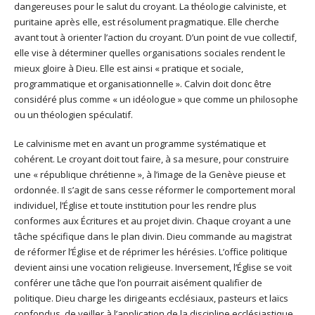
dangereuses pour le salut du croyant. La théologie calviniste, et
puritaine après elle, est résolument pragmatique. Elle cherche
avant tout à orienter l’action du croyant. D’un point de vue collectif,
elle vise à déterminer quelles organisations sociales rendent le
mieux gloire à Dieu. Elle est ainsi « pratique et sociale,
programmatique et organisationnelle ». Calvin doit donc être
considéré plus comme « un idéologue » que comme un philosophe
ou un théologien spéculatif.
Le calvinisme met en avant un programme systématique et
cohérent. Le croyant doit tout faire, à sa mesure, pour construire
une « république chrétienne », à l’image de la Genève pieuse et
ordonnée. Il s’agit de sans cesse réformer le comportement moral
individuel, l’Église et toute institution pour les rendre plus
conformes aux Écritures et au projet divin. Chaque croyant a une
tâche spécifique dans le plan divin. Dieu commande au magistrat
de réformer l’Église et de réprimer les hérésies. L’office politique
devient ainsi une vocation religieuse. Inversement, l’Église se voit
conférer une tâche que l’on pourrait aisément qualifier de
politique. Dieu charge les dirigeants ecclésiaux, pasteurs et laïcs
confondus, de veiller à l’application de la discipline ecclésiastique,