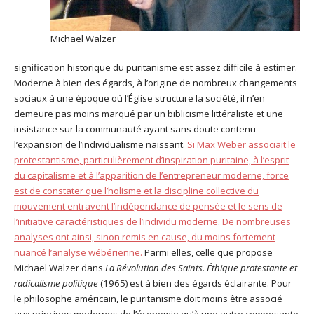
Michael Walzer
signification historique du puritanisme est assez difficile à estimer.
Moderne à bien des égards, à l’origine de nombreux changements
sociaux à une époque où l’Église structure la société, il n’en
demeure pas moins marqué par un biblicisme littéraliste et une
insistance sur la communauté ayant sans doute contenu
l’expansion de l’individualisme naissant.
Si Max Weber associait le
protestantisme, particulièrement d’inspiration puritaine, à l’esprit
du capitalisme et à l’apparition de l’entrepreneur moderne, force
est de constater que l’holisme et la discipline collective du
mouvement entravent l’indépendance de pensée et le sens de
l’initiative caractéristiques de l’individu moderne
.
De nombreuses
analyses ont ainsi, sinon remis en cause, du moins fortement
nuancé l’analyse wébérienne.
Parmi elles, celle que propose
Michael Walzer dans
La Révolution des Saints. Éthique protestante et
radicalisme politique
(1965) est à bien des égards éclairante. Pour
le philosophe américain, le puritanisme doit moins être associé
aux principes modernes de l’économie qu’à une autre composante