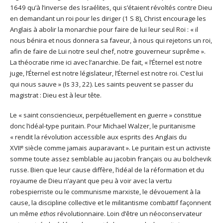
1649 qu’à l’inverse des Israélites, qui s’étaient révoltés contre Dieu
en demandant un roi pour les diriger (1 S 8), Christ encourage les
Anglais à abolir la monarchie pour faire de lui leur seul Roi : « il
nous bénira et nous donnera sa faveur, à nous qui rejetons un roi,
afin de faire de Lui notre seul chef, notre gouverneur suprême ».
La théocratie rime ici avec l’anarchie. De fait, « l’Éternel est notre
juge, l’Éternel est notre législateur, l’Éternel est notre roi. C’est lui
qui nous sauve » (Is 33, 22). Les saints peuvent se passer du
magistrat : Dieu est à leur tête.
Le « saint consciencieux, perpétuellement en guerre » constitue
donc l’idéal-type puritain. Pour Michael Walzer, le puritanisme
« rendit la révolution accessible aux esprits des Anglais du
e
XVII
siècle comme jamais auparavant ». Le puritain est un activiste
somme toute assez semblable au jacobin français ou au bolchevik
russe. Bien que leur cause diffère, l’idéal de la réformation et du
royaume de Dieu n’ayant que peu à voir avec la vertu
robespierriste ou le communisme marxiste, le dévouement à la
cause, la discipline collective et le militantisme combattif façonnent
un même
ethos
révolutionnaire. Loin d’être un néoconservateur