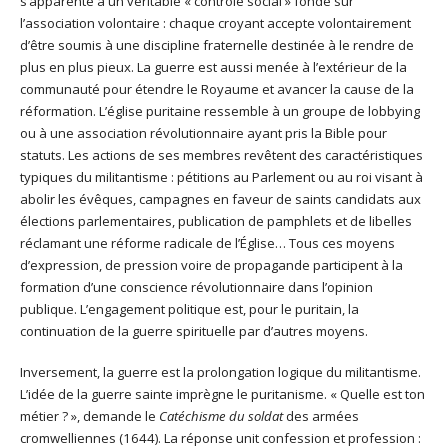
s’apparente à un véritable « contrôle social » fondé sur
l’association volontaire : chaque croyant accepte volontairement
d’être soumis à une discipline fraternelle destinée à le rendre de
plus en plus pieux. La guerre est aussi menée à l’extérieur de la
communauté pour étendre le Royaume et avancer la cause de la
réformation. L’église puritaine ressemble à un groupe de lobbying
ou à une association révolutionnaire ayant pris la Bible pour
statuts. Les actions de ses membres revêtent des caractéristiques
typiques du militantisme : pétitions au Parlement ou au roi visant à
abolir les évêques, campagnes en faveur de saints candidats aux
élections parlementaires, publication de pamphlets et de libelles
réclamant une réforme radicale de l’Église… Tous ces moyens
d’expression, de pression voire de propagande participent à la
formation d’une conscience révolutionnaire dans l’opinion
publique. L’engagement politique est, pour le puritain, la
continuation de la guerre spirituelle par d’autres moyens.
Inversement, la guerre est la prolongation logique du militantisme.
L’idée de la guerre sainte imprègne le puritanisme. « Quelle est ton
métier ? », demande le
Catéchisme du soldat
des armées
cromwelliennes (1644). La réponse unit confession et profession :