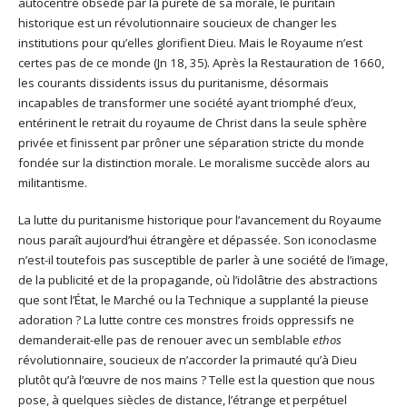
autocentré obsédé par la pureté de sa morale, le puritain
historique est un révolutionnaire soucieux de changer les
institutions pour qu’elles glorifient Dieu. Mais le Royaume n’est
certes pas de ce monde (Jn 18, 35). Après la Restauration de 1660,
les courants dissidents issus du puritanisme, désormais
incapables de transformer une société ayant triomphé d’eux,
entérinent le retrait du royaume de Christ dans la seule sphère
privée et finissent par prôner une séparation stricte du monde
fondée sur la distinction morale. Le moralisme succède alors au
militantisme.
La lutte du puritanisme historique pour l’avancement du Royaume
nous paraît aujourd’hui étrangère et dépassée. Son iconoclasme
n’est-il toutefois pas susceptible de parler à une société de l’image,
de la publicité et de la propagande, où l’idolâtrie des abstractions
que sont l’État, le Marché ou la Technique a supplanté la pieuse
adoration ? La lutte contre ces monstres froids oppressifs ne
demanderait-elle pas de renouer avec un semblable
ethos
révolutionnaire, soucieux de n’accorder la primauté qu’à Dieu
plutôt qu’à l’œuvre de nos mains ? Telle est la question que nous
pose, à quelques siècles de distance, l’étrange et perpétuel