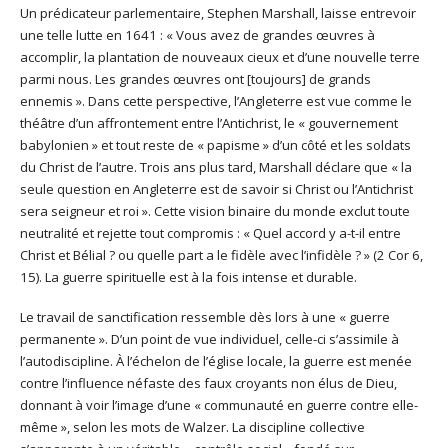
Un prédicateur parlementaire, Stephen Marshall, laisse entrevoir
une telle lutte en 1641 : « Vous avez de grandes œuvres à
accomplir, la plantation de nouveaux cieux et d’une nouvelle terre
parmi nous. Les grandes œuvres ont [toujours] de grands
ennemis ». Dans cette perspective, l’Angleterre est vue comme le
théâtre d’un affrontement entre l’Antichrist, le « gouvernement
babylonien » et tout reste de « papisme » d’un côté et les soldats
du Christ de l’autre. Trois ans plus tard, Marshall déclare que « la
seule question en Angleterre est de savoir si Christ ou l’Antichrist
sera seigneur et roi ». Cette vision binaire du monde exclut toute
neutralité et rejette tout compromis : « Quel accord y a-t-il entre
Christ et Bélial ? ou quelle part a le fidèle avec l’infidèle ? » (2 Cor 6,
15). La guerre spirituelle est à la fois intense et durable.
Le travail de sanctification ressemble dès lors à une « guerre
permanente ». D’un point de vue individuel, celle-ci s’assimile à
l’autodiscipline. À l’échelon de l’église locale, la guerre est menée
contre l’influence néfaste des faux croyants non élus de Dieu,
donnant à voir l’image d’une « communauté en guerre contre elle-
même », selon les mots de Walzer. La discipline collective