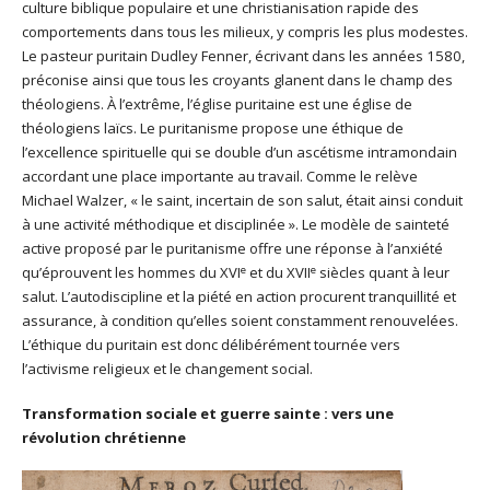
culture biblique populaire et une christianisation rapide des
comportements dans tous les milieux, y compris les plus modestes.
Le pasteur puritain Dudley Fenner, écrivant dans les années 1580,
préconise ainsi que tous les croyants glanent dans le champ des
théologiens. À l’extrême, l’église puritaine est une église de
théologiens laïcs. Le puritanisme propose une éthique de
l’excellence spirituelle qui se double d’un ascétisme intramondain
accordant une place importante au travail. Comme le relève
Michael Walzer, « le saint, incertain de son salut, était ainsi conduit
à une activité méthodique et disciplinée ». Le modèle de sainteté
active proposé par le puritanisme offre une réponse à l’anxiété
e
e
qu’éprouvent les hommes du XVI
et du XVII
siècles quant à leur
salut. L’autodiscipline et la piété en action procurent tranquillité et
assurance, à condition qu’elles soient constamment renouvelées.
L’éthique du puritain est donc délibérément tournée vers
l’activisme religieux et le changement social.
Transformation sociale et guerre sainte : vers une
révolution chrétienne