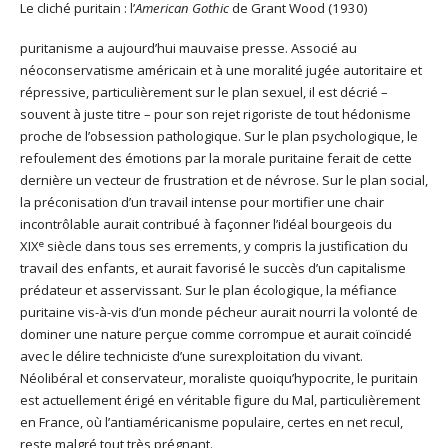
Le cliché puritain : l’
American Gothic
de Grant Wood (1930)
puritanisme a aujourd’hui mauvaise presse. Associé au
néoconservatisme américain et à une moralité jugée autoritaire et
répressive, particulièrement sur le plan sexuel, il est décrié –
souvent à juste titre – pour son rejet rigoriste de tout hédonisme
proche de l’obsession pathologique. Sur le plan psychologique, le
refoulement des émotions par la morale puritaine ferait de cette
dernière un vecteur de frustration et de névrose. Sur le plan social,
la préconisation d’un travail intense pour mortifier une chair
incontrôlable aurait contribué à façonner l’idéal bourgeois du
e
XIX
siècle dans tous ses errements, y compris la justification du
travail des enfants, et aurait favorisé le succès d’un capitalisme
prédateur et asservissant. Sur le plan écologique, la méfiance
puritaine vis-à-vis d’un monde pécheur aurait nourri la volonté de
dominer une nature perçue comme corrompue et aurait coïncidé
avec le délire techniciste d’une surexploitation du vivant.
Néolibéral et conservateur, moraliste quoiqu’hypocrite, le puritain
est actuellement érigé en véritable figure du Mal, particulièrement
en France, où l’antiaméricanisme populaire, certes en net recul,
reste malgré tout très prégnant.