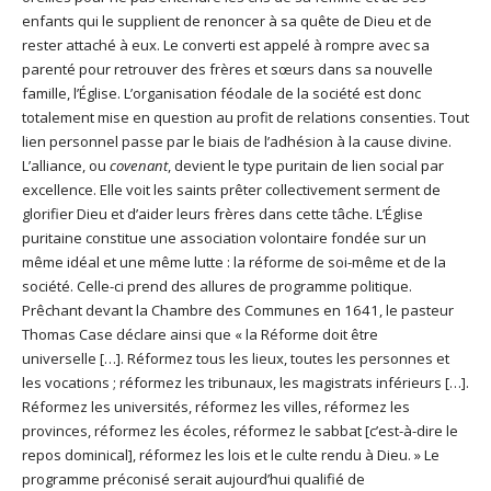
enfants qui le supplient de renoncer à sa quête de Dieu et de
rester attaché à eux. Le converti est appelé à rompre avec sa
parenté pour retrouver des frères et sœurs dans sa nouvelle
famille, l’Église. L’organisation féodale de la société est donc
totalement mise en question au profit de relations consenties. Tout
lien personnel passe par le biais de l’adhésion à la cause divine.
L’alliance, ou
covenant
, devient le type puritain de lien social par
excellence. Elle voit les saints prêter collectivement serment de
glorifier Dieu et d’aider leurs frères dans cette tâche. L’Église
puritaine constitue une association volontaire fondée sur un
même idéal et une même lutte : la réforme de soi-même et de la
société. Celle-ci prend des allures de programme politique.
Prêchant devant la Chambre des Communes en 1641, le pasteur
Thomas Case déclare ainsi que « la Réforme doit être
universelle […]. Réformez tous les lieux, toutes les personnes et
les vocations ; réformez les tribunaux, les magistrats inférieurs […].
Réformez les universités, réformez les villes, réformez les
provinces, réformez les écoles, réformez le sabbat [c’est-à-dire le
repos dominical], réformez les lois et le culte rendu à Dieu. » Le
programme préconisé serait aujourd’hui qualifié de