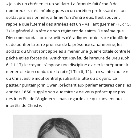
« Je suis un chrétien et un soldat ». La formule fait écho à de
nombreux traités théologiques : « un chrétien professant est un
soldat professionnel », affirme l’un d’entre eux. Il est souvent
rappelé que l’Éternel des armées est un « vaillant guerrier » (Ex 15,
3), le général à la tête de son régiment de saints. De même que
Dieu commandait aux Israélites d’éradiquer toute trace d’idolâtrie
et de purifier la terre promise de la présence cananéenne, les
soldats du Christ sont appelés à mener une guerre totale contre le
péché et les forces de l’Antichrist. Revêtu de l’armure de Dieu (Éph
6, 11-17), le croyant s’impose une discipline d’acier le préparant à
mener « le bon combat de la foi » (1 Tim 6, 12). La « sainte cause »
du Christ est le motif central justifiant la lutte du croyant. Le
pasteur puritain John Owen, prêchant aux parlementaires dans les
années 1650, supplie son auditoire : « ne vous préoccupez pas
des intérêts de l’Angleterre, mais regardez ce qui convient aux
intérêts de Christ ».