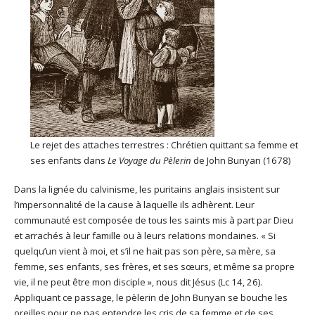
Le rejet des attaches terrestres : Chrétien quittant sa femme et
ses enfants dans
Le Voyage du Pèlerin
de John Bunyan (1678)
Dans la lignée du calvinisme, les puritains anglais insistent sur
l’impersonnalité de la cause à laquelle ils adhèrent. Leur
communauté est composée de tous les saints mis à part par Dieu
et arrachés à leur famille ou à leurs relations mondaines. « Si
quelqu’un vient à moi, et s’il ne hait pas son père, sa mère, sa
femme, ses enfants, ses frères, et ses sœurs, et même sa propre
vie, il ne peut être mon disciple », nous dit Jésus (Lc 14, 26).
Appliquant ce passage, le pèlerin de John Bunyan se bouche les
oreilles pour ne pas entendre les cris de sa femme et de ses